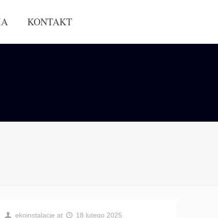
IA
KONTAKT
ekoinstalacje
at
18 lutego 2025