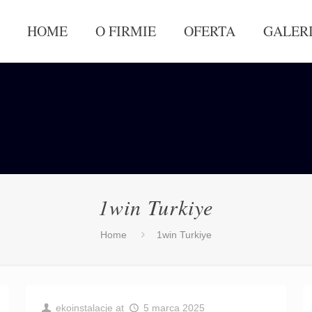
HOME
O FIRMIE
OFERTA
GALER
1win Turkiye
Home
1win Turkiye
ekoinstalacje
at
5 marca 2025