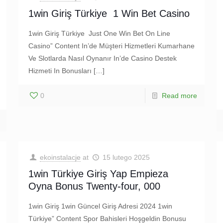
1win Giriş Türkiye ️ 1 Win Bet Casino ️
1win Giriş Türkiye ️ Just One Win Bet On Line
Casino” Content In’de Müşteri Hizmetleri Kumarhane
Ve Slotlarda Nasıl Oynanır In’de Casino Destek
Hizmeti In Bonusları
[…]
0
Read more
ekoinstalacje
at
15 lutego 2025
1win Türkiye Giriş Yap Empieza
Oyna Bonus Twenty-four, 000
1win Giriş 1win Güncel Giriş Adresi 2024 1win
Türkiye” Content Spor Bahisleri Hoşgeldin Bonusu