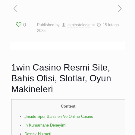
0
Published by
ekoinstalacje
at
15 lutego
2025
1win Casino Resmi Site,
Bahis Ofisi, Slotlar, Oyun
Makineleri
Content
„Inside Spor Bahisleri Ve Online Casino
In Kumarhane Deneyimi
Destek Hizmeti