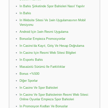
In Bahis Şirketinde Spor Bahisleri Nasıl Yapılır
In Bahis
In Website Sitesi Ve 1win Uygulamasının Mobil
Versiyonu
Android Için 1win Resmi Uygulama
Bonuslar Empieza Promosyonlar
In Casino’da Kayıt, Giriş Ve Hesap Doğrulama
In Casino Için Resmi Web Sitesi Bilgileri
In Esports Bahis
Masaüstü Sürümü Ile Farklılıklar
Bonus +%500
Diğer Sporlar
In Casino Ve Spor Bahisleri
In Casino Ve Spor Bahislerinin Resmi Web Sitesi:
Online Oyunlar Empieza Spor Bahisleri
In Promosyon Kodları Ve Bonuslar