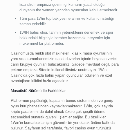
lisanslıdır empieza çevrimiçi kumarın yasal olduğu
dünyanın the woman yerinden oyuncuları kabul etmektedir.
Tüm para 1Win top bakiyesine alınır ve kullanıcı istediği
zaman çekebilir.
1WIN bahis ofisi, tahmin yeteneklerini denemek ve spor
hakkındaki bilgisiyle beraber kazanmak isteyenler için
mükemmel bir platformdur.
Casinomuzda renkli slot makineleri, klasik masa oyunlarının
yanı sıra kumarhanemizin sanal duvarları içinde heyecan verici
canlı krupiye oyunları bulacaksınız. Sadece mevduat değil, para
çekme empieza Bitcoin kullanabilirsiniz unutmayın. 1Win
Casino’da çok fazla bahis yapan oyuncular, ödüllerin ve özel
avantajların kilidini hızla açacaktır.
Masaüstü Sürümü Ile Farklılıklar
Platformun popülerliği, kapsamlı bonus sisteminden ve geniş
oyun kütüphanesinden kaynaklanmaktadır. 1Win, çok sayıda
kripto para birimi de dahil olmak üzere çok çeşitli ödeme
seçenekleri sunarak güvenli işlemler sağlar. Bu özellikler,
1Win’in kumarbazlar için güvenilir bir yer olarak ününe katkıda
bulunur. Sayfanın sol tarafında, favori casino oyun türünüzü