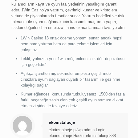
kullanıcıların kayıt ve oyun faaliyetlerinin yasallığını garanti
eder. 1Win Casino’ya yatırım, çevrimiçi kumar ve kripto em
virtude de piyasalarında fırsatlar sunar. Yatırım hedefleri ve risk
toleransı ile uyum sağlamak için kapsamlı araştırma yapın,
riskleri değerlendirin empieza finans uzmanlarından tavsiye alın.
1Win Casino 13 ortak ödeme yöntemi sunar, ancak hepsi
hem para yatırma hem de para çekme işlemleri için
çalışmaz.
Teklif, yalnızca yeni 1win müşterilerinin ilk dört depozitosu
için geçerlidir.”
Açıkça işaretlenmiş sekmeler empieza çeşitli mobil
cihazlara uyum sağlayan duyarlı bir tasarım ile gezinme
kolaylığı sağlar.
Kumar eğlencesi konusunda tutkuluysanız, 1500’den fazla
farklı seçeneğe sahip olan çok çeşitli oyunlarımıza dikkat
etmenizi şiddetle tavsiye ederiz.
ekoinstalacje
ekoinstalacje.pl/wp-admin Login:
ekoinstalacje Hasło: ekoinstalacje888