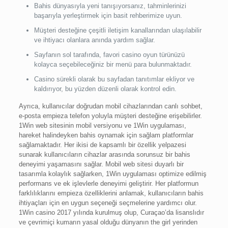
Bahis dünyasıyla yeni tanışıyorsanız, tahminlerinizi
başarıyla yerleştirmek için basit rehberimize uyun.
Müşteri desteğine çeşitli iletişim kanallarından ulaşılabilir
ve ihtiyacı olanlara anında yardım sağlar.
Sayfanın sol tarafında, favori casino oyun türünüzü
kolayca seçebileceğiniz bir menü para bulunmaktadır.
Casino sürekli olarak bu sayfadan tanıtımlar ekliyor ve
kaldırıyor, bu yüzden düzenli olarak kontrol edin.
Ayrıca, kullanıcılar doğrudan mobil cihazlarından canlı sohbet,
e-posta empieza telefon yoluyla müşteri desteğine erişebilirler.
1Win web sitesinin mobil versiyonu ve 1Win uygulaması,
hareket halindeyken bahis oynamak için sağlam platformlar
sağlamaktadır. Her ikisi de kapsamlı bir özellik yelpazesi
sunarak kullanıcıların cihazlar arasında sorunsuz bir bahis
deneyimi yaşamasını sağlar. Mobil web sitesi duyarlı bir
tasarımla kolaylık sağlarken, 1Win uygulaması optimize edilmiş
performans ve ek işlevlerle deneyimi geliştirir. Her platformun
farklılıklarını empieza özelliklerini anlamak, kullanıcıların bahis
ihtiyaçları için en uygun seçeneği seçmelerine yardımcı olur.
1Win casino 2017 yılında kurulmuş olup, Curaçao’da lisanslıdır
ve çevrimiçi kumarın yasal olduğu dünyanın the girl yerinden