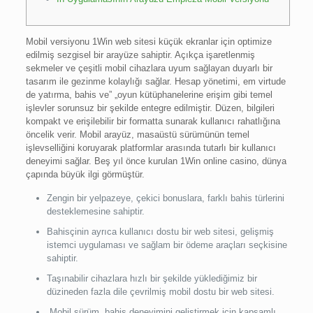
Mobil versiyonu 1Win web sitesi küçük ekranlar için optimize
edilmiş sezgisel bir arayüze sahiptir. Açıkça işaretlenmiş
sekmeler ve çeşitli mobil cihazlara uyum sağlayan duyarlı bir
tasarım ile gezinme kolaylığı sağlar. Hesap yönetimi, em virtude
de yatırma, bahis ve” „oyun kütüphanelerine erişim gibi temel
işlevler sorunsuz bir şekilde entegre edilmiştir. Düzen, bilgileri
kompakt ve erişilebilir bir formatta sunarak kullanıcı rahatlığına
öncelik verir. Mobil arayüz, masaüstü sürümünün temel
işlevselliğini koruyarak platformlar arasında tutarlı bir kullanıcı
deneyimi sağlar. Beş yıl önce kurulan 1Win online casino, dünya
çapında büyük ilgi görmüştür.
Zengin bir yelpazeye, çekici bonuslara, farklı bahis türlerini
desteklemesine sahiptir.
Bahisçinin ayrıca kullanıcı dostu bir web sitesi, gelişmiş
istemci uygulaması ve sağlam bir ödeme araçları seçkisine
sahiptir.
Taşınabilir cihazlara hızlı bir şekilde yüklediğimiz bir
düzineden fazla dile çevrilmiş mobil dostu bir web sitesi.
„Mobil sürüm, bahis deneyimini geliştirmek için kapsamlı