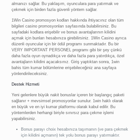
almanızı sağlar. Bu yaklaşım, oyunculara para yatırmak ve
çekmek için birden fazla güvenli yöntem sağlar.
1Win Casino promosyon kodları hakkında ihtiyacınız olan tüm
bilgileri casino promosyonları sayfasında bulabilirsiniz. Bu
sayfadaki kodlara erişebilir ve bonus avantajlarının kilidini
açmak için bunları hesabınıza girebilirsiniz. 1Win Casino ayrıca
düzenli oyuncular için bir ödül programı sunmaktadır. Bu bir
VERY IMPORTANT PERSONEL programı gibi bir şey çünkü
daha fazla oyun oynadıkça ve daha fazla para yatırdıkça, özel
avantajların kilidini açacaksınız. Giriş yaptıktan sonra, 1win
bahis tüm kumar bölümlerine erişebileceğiniz ana sayfaya
yönlendirileceksiniz.
Destek Hizmeti
Yeni gelenlere büyük nakit bonuslar içeren bir başlangıç paketi
sağlanır + mevsimsel promosyonlar sunulur. 1win haklı olarak
en büyük ve en iyi kumar platformu olarak kabul edilir. Bu
yöntemlerden herhangi biriyle sınırsız para çekme işlemi
yapabilirsiniz.
Bonus parayı choix hesabınıza taşımanın (ve para çekmek
için kilidini açmanın) tek yolu bonus parayı yatırmaktır.