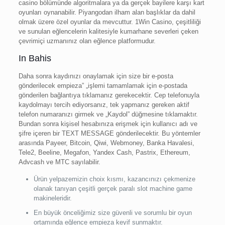
casino bölümünde algoritmalara ya da gerçek bayilere karşı kart
oyunları oynanabilir. Piyangodan ilham alan başlıklar da dahil
olmak üzere özel oyunlar da mevcuttur. 1Win Casino, çeşitliliği
ve sunulan eğlencelerin kalitesiyle kumarhane severleri çeken
çevrimiçi uzmanınız olan eğlence platformudur.
In Bahis
Daha sonra kaydınızı onaylamak için size bir e-posta
gönderilecek empieza” „işlemi tamamlamak için e-postada
gönderilen bağlantıya tıklamanız gerekecektir. Cep telefonuyla
kaydolmayı tercih ediyorsanız, tek yapmanız gereken aktif
telefon numaranızı girmek ve „Kaydol” düğmesine tıklamaktır.
Bundan sonra kişisel hesabınıza erişmek için kullanıcı adı ve
şifre içeren bir TEXT MESSAGE gönderilecektir. Bu yöntemler
arasında Payeer, Bitcoin, Qiwi, Webmoney, Banka Havalesi,
Tele2, Beeline, Megafon, Yandex Cash, Pastrix, Ethereum,
Advcash ve MTC sayılabilir.
Ürün yelpazemizin choix kısmı, kazancınızı çekmenize
olanak tanıyan çeşitli gerçek paralı slot machine game
makineleridir.
En büyük önceliğimiz size güvenli ve sorumlu bir oyun
ortamında eğlence empieza keyif sunmaktır.