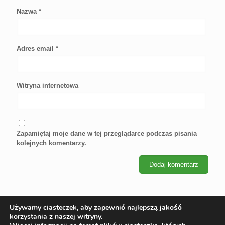
Nazwa
*
Adres email
*
Witryna internetowa
Zapamiętaj moje dane w tej przeglądarce podczas pisania
kolejnych komentarzy.
Używamy ciasteczek, aby zapewnić najlepszą jakość
korzystania z naszej witryny.