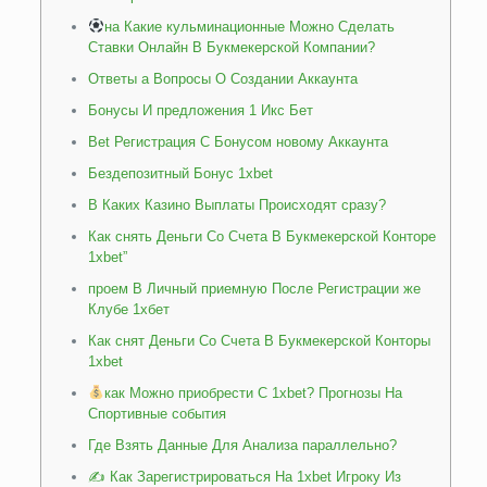
на Какие кульминационные Можно Сделать
Ставки Онлайн В Букмекерской Компании?
Ответы а Вопросы О Создании Аккаунта
Бонусы И предложения 1 Икс Бет
Bet Регистрация С Бонусом новому Аккаунта
Бездепозитный Бонус 1xbet
В Каких Казино Выплаты Происходят сразу?
Как снять Деньги Со Счета В Букмекерской Конторе
1xbet”
проем В Личный приемную После Регистрации же
Клубе 1хбет
Как снят Деньги Со Счета В Букмекерской Конторы
1xbet
как Можно приобрести С 1xbet? Прогнозы На
Спортивные события
Где Взять Данные Для Анализа параллельно?
✍️ Как Зарегистрироваться На 1xbet Игроку Из