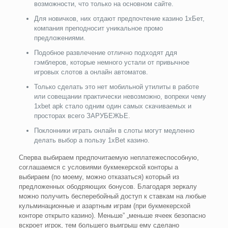
возможности, что только на основном сайте.
Для новичков, них отдают предпочтение казино 1хБет,
компания преподносит уникальное промо
предложениями.
Подобное развлечение отлично подходят ддя
гэмблеров, которые немного устали от привычное
игровых слотов а онлайн автоматов.
Только сделать это нет мобильной утилиты в работе
или совещании практически невозможно, вопреки чему
1xbet apk стало одним один самых скачиваемых и
просторах всего ЗАРУБЕЖЬЕ.
Поклонники играть онлайн в слоты могут медленно
делать выбор а пользу 1xBet казино.
Сперва выбираем предпочитаемую неплатежеспособную,
соглашаемся с условиями букмекерской конторы а
выбираем (по моему, можно отказаться) который из
предложенных ободряющих бонусов. Благодаря зеркалу
можно получить бесперебойный доступ к ставкам на любые
кульминационные и азартным играм (при букмекерской
конторе открыто казино). Меньше” „меньше ячеек безопасно
вскроет игрок, тем большего выигрыш ему сделано