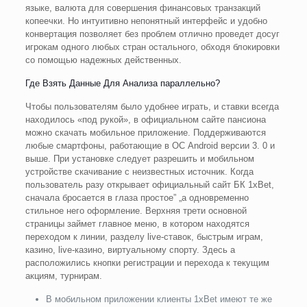
языке, валюта для совершения финансовых транзакций
копеечки. Но интуитивно непонятный интерфейс и удобно
конвертация позволяет без проблем отлично проведет досуг
игрокам одного любых стран остального, обходя блокировки
со помощью надежных действенных.
Где Взять Данные Для Анализа параллельно?
Чтобы пользователям было удобнее играть, и ставки всегда
находилось «под рукой», в официальном сайте пансиона
можно скачать мобильное приложение. Поддерживаются
любые смартфоны, работающие в ОС Android версии 3. 0 и
выше. При установке следует разрешить и мобильном
устройстве скачивание с неизвестных источник. Когда
пользователь разу открывает официальный сайт БК 1xBet,
сначала бросается в глаза простое” „а одновременно
стильное него оформление. Верхняя трети основной
страницы займет главное меню, в котором находятся
переходом к линии, разделу live-ставок, быстрым играм,
казино, live-казино, виртуальному спорту. Здесь а
расположились кнопки регистрации и перехода к текущим
акциям, турнирам.
В мобильном приложении клиенты 1xBet имеют те же