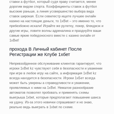
ставки а футбол, который судя праву считается, менее
дорогим видом спорта. Коэффициенты ставок а футбол
высокие раньше, а линия усовершенство выбора вида
ставок широкая. Если севилестр ищете лучшее онлайн
казино на настоящие деньги, то 1xBet – это именно то, что
пребезбожно искали! Играйте же рулетку, покер, блекджэк и
другие игры, ловите волны адреналина и празднуйте ваши
самые яркие победоносного вместе с казино онлайн от
1xBet!
прохода В Личный кабинет После
Регистрации же Клубе 1хбет
Непревзойденное обслуживание клиентов гарантирует, что
игроки 1xBet kz чувствуют себя в безопасности и уважении
при игре в любое игру на сайте, а информация 1xBet kz
всегда находится в безопасности. Игроки 1хБет всегда
может быть уверены а справедливости и уважении,
проявляемых к ними на 1xBet. Немалое разнообразие
автоматов позволял пробовать и применять схемы
выигрыша 1xbet, которые предполагают повышение шанса
на удачу. Из-за этого новички спрашивают и но знаю,
реально ведь выиграть в 1xbet по схеме.