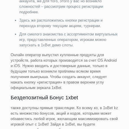
аккаунта, же для того, этого у вас но возникло
сложностей – рассмотрим процесс регистрации
подробнее.
Здесь же расположились кнопки регистрации и
перехода второму текущим акциям, турнирам.
Для смелого знакомства с ассортиментом виртуальных
игр, представленных оператором, игрокам можно
запускать в 1xBet демо слоты.
Онлайн оператор выпустил купленные продукты для
устройств, работа которых производится за счет OS Android
и iOS. Нужно вводить и достоверные данные, только в
будущем только возникли проблемы всяком время
получения выигрыша. Чтобы создать аккаунт, следует
нажать кнопку «регистрация» в правом верхнем углу
официальным зеркала 1xBet.
Бездепозитный Бонус 1xbet
также доступны прямые трансляции. Ко всему ко, в 1xBet kz
есть множество бонусов, акций и кодов, которыми может
обзавестись любой игрок, желающим максимизировать свой
игровой опыт с 1xBet! Зайдя в 1xBet, вы будете