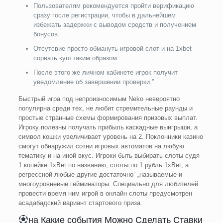
Пользователям рекомендуется пройти верификацию
сразу госле регистрации, чтобы в дальнейшем
избежать задержки с выводом средств и получением
бонусов.
Отсутсвие просто обмануть игровой слот и на 1xbet
сорвать куш таким образом.
После этого же личном кабинете игрок получит
уведомление об завершении проверки.”
Быстрый игра под непроизносимым Neko невероятно
популярна среди тех, не любит стремительные раунды и
простые странные схемы формирования призовых выплат.
Игроку полезны получать прибыль каскадные выигрыши, а
символ кошки увеличивает уровень на 2. Поклонники казино
смогут обнаружил сотни игровых автоматов на любую
тематику и на иной вкус. Игроки быть выбирать слоты судя
1 копейке 1xBet по названию, слоты по 1 рубль 1xBet, а
регрессной любые другие достаточно” „называемые и
многоуровневые гейминаторы. Специально для любителей
провести время ним игрой в онлайн слоты предусмотрен
асадабадский вариант стартового приза.
на Какие события Можно Сделать Ставки