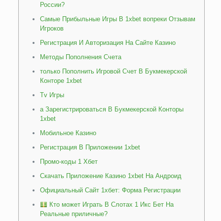
России?
Самые Прибыльные Игры В 1xbet вопреки Отзывам
Игроков
Регистрация И Авторизация На Сайте Казино
Методы Пополнения Счета
только Пополнить Игровой Счет В Букмекерской
Конторе 1xbet
Tv Игры
а Зарегистрироваться В Букмекерской Конторы
1xbet
Мобильное Казино
Регистрация В Приложении 1xbet
Промо-коды 1 Хбет
Скачать Приложение Казино 1xbet На Андроид
Официальный Сайт 1хбет: Форма Регистрации
Кто может Играть В Слотах 1 Икс Бет На
Реальные приличные?