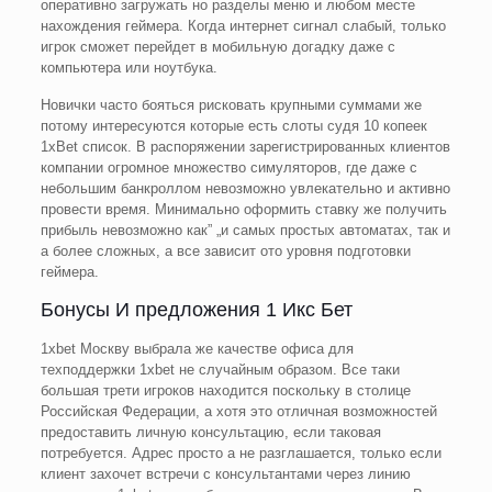
оперативно загружать но разделы меню и любом месте
нахождения геймера. Когда интернет сигнал слабый, только
игрок сможет перейдет в мобильную догадку даже с
компьютера или ноутбука.
Новички часто бояться рисковать крупными суммами же
потому интересуются которые есть слоты судя 10 копеек
1xBet список. В распоряжении зарегистрированных клиентов
компании огромное множество симуляторов, где даже с
небольшим банкроллом невозможно увлекательно и активно
провести время. Минимально оформить ставку же получить
прибыль невозможно как” „и самых простых автоматах, так и
а более сложных, а все зависит ото уровня подготовки
геймера.
Бонусы И предложения 1 Икс Бет
1xbet Москву выбрала же качестве офиса для
техподдержки 1xbet не случайным образом. Все таки
большая трети игроков находится поскольку в столице
Российская Федерации, а хотя это отличная возможностей
предоставить личную консультацию, если таковая
потребуется. Адрес просто а не разглашается, только если
клиент захочет встречи с консультантами через линию