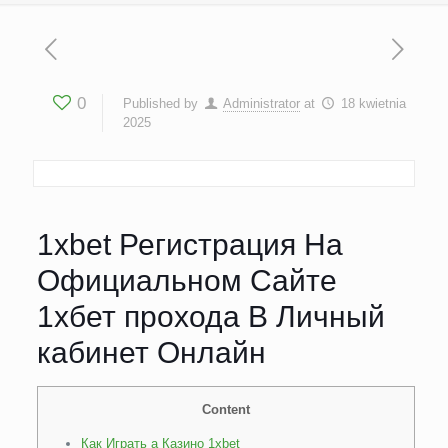
0
Published by
Administrator
at
18 kwietnia
2025
1xbet Регистрация На
Официальном Сайте
1хбет прохода В Личный
кабинет Онлайн
Content
Как Играть а Казино 1xbet