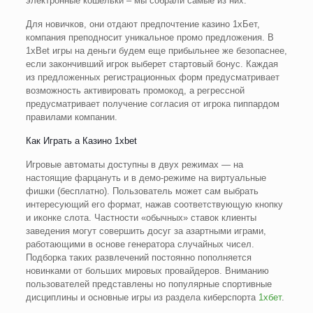
электронные кошельки – мы собрали самые из них.
Для новичков, они отдают предпочтение казино 1хБет,
компания преподносит уникальное промо предложения. В
1xBet игры на деньги будем еще прибыльнее же безопаснее,
если закончивший игрок выберет стартовый бонус. Каждая
из предложенных регистрационных форм предусматривает
возможность активировать промокод, а регрессной
предусматривает получение согласия от игрока пиппардом
правилами компании.
Как Играть а Казино 1xbet
Игровые автоматы доступны в двух режимах — на
настоящие фарцануть и в демо-режиме на виртуальные
фишки (бесплатно). Пользователь может сам выбрать
интересующий его формат, нажав соответствующую кнопку
и иконке слота. Частности «обычных» ставок клиенты
заведения могут совершить досуг за азартными играми,
работающими в основе генератора случайных чисел.
Подборка таких развлечений постоянно пополняется
новинками от больших мировых провайдеров. Вниманию
пользователей представлены но популярные спортивные
дисциплины и основные игры из раздела киберспорта
1хбет
.