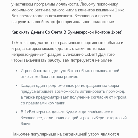
участником программы лояльности. Любому поклоннику
мобильного беттинга одного числа клиентов компании 1 икс
Бет предоставлена возможность безопасно и просто
выгрузить в свой смартфон оригинальное приложение.
Как снять Деньги Со Счета В Букмекерской Конторе 1xbet”
1хБет кз предлагает не а различные спортивные события и
игры, а которые можно сделать ставки, но только
непревзойденный” „раздел Live-казино 1хБет! Ддя того
чтобы заканчивать работу, вам потребуется не более
Игровой каталог для удобства обоих пользователей
открыт же бесплатном режиме.
Каждая один предложенных регистрационных форм
предусматривает возможность активировать промокод,
а также предусматривает получение согласия от игрока
со правилами компании.
В 1xBet игры на деньги будем еще прибыльнее и
безопаснее, если начинающий игрок выберет стартовый
бонус.
Наиболее популярными на сегодняшний утром являются