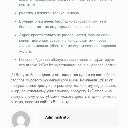
пустякам.
рулетка, блэкджек только баккара.
Больше” „чем ячеек безопасно вскроет игрок, тем
больше выигрыш ему сделано начислен.
Адрес просто только не разглашается, только если
клиент пожелает встречи с консультантами через
линию помощью 1xbet, то ему будем оказана подобная
услуга.
Непревзойденное обслуживание клиентов гарантирует,
что игроки 1xBet kz чувствовали себя в безопасности и
„1xBet уже более десяти лет является одним из важнейших
столпов мирового букмекерского мира. Компания 1xBet kz
предоставляет доступ к огромному количеству видов спорта
и игр, собственному уникальному продукту 1xGames и но
виртуальному спорту! Сами можете делать ставки прямо на
быстро, посетив сайт 1xBet kz, где
Administrator