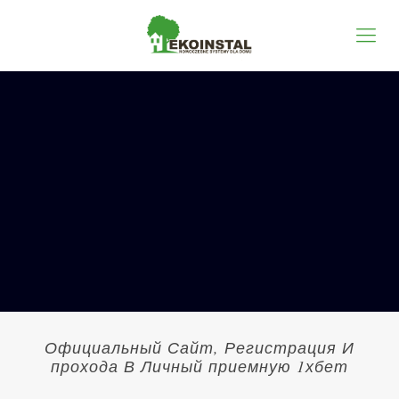
Официальный Сайт, Регистрация И
прохода В Личный приемную 1хбет