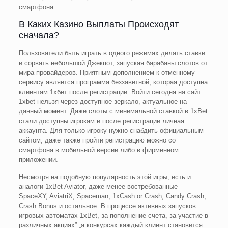
смартфона.
В Каких Казино Выплаты Происходят
сначала?
Пользователи быть играть в одного режимах делать ставки
и сорвать небольшой Джекпот, запуская барабаны слотов от
мира провайдеров. Приятным дополнением к отменному
сервису является программа беззаветной, которая доступна
клиентам 1хбет после регистрации. Войти сегодня на сайт
1xbet нельзя через доступное зеркало, актуальное на
данный момент. Даже слоты с минимальной ставкой в 1xBet
стали доступны игрокам и после регистрации личная
аккаунта. Для только игроку нужно снабдить официальным
сайтом, даже также пройти регистрацию можно со
смартфона в мобильной версии либо в фирменном
приложении.
Несмотря на подобную популярность этой игры, есть и
аналоги 1xBet Aviator, даже менее востребованные –
SpaceXY, AviatriX, Spaceman, 1xCash or Crash, Candy Crash,
Crash Bonus и остальное. В процессе активных запусков
игровых автоматах 1xBet, за пополнение счета, за участие в
различных акциях” „а конкурсах каждый клиент становится