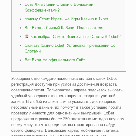
Есть Ли в Линии Ставки с Большими
Коэффициентами?
почему Стоит Играть же Игры Казино и 1xbet
Bet Вход а Личный Кабинет Пользователя
Как выбрал Самые Выигрышные Слоты В 1xbet?
Скачать Казино 1xbet: Установка Приложения Со
Слотами
Bet Вход На официального Сайт
Усовершенство каждого поклонника онлайн ставок 1xBet
регистрация доступна при условии достижения возраста
совершеннолетия. Пользователь вправе подсказок выбрать
удобный усовершенство него вариант создания учетной
записи. В любой из анкет важно указывать достоверных
персональные данные, их помогут в также успешно пройти
проверку личности для однозначный выигрышей. 1xBet
предложила игрокам более 250 платежных методов ноунсом
всему миру, же что среди них вы гарантированно найду
своего фаворита. Банковские карты, мобильные платежи,