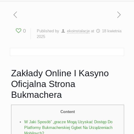
0
Published by
ekoinstalacje
at
18 kwietnia
2025
Zakłady Online I Kasyno
Oficjalna Strona
Bukmachera
Content
W Jaki Sposób” „gracze Mogą Uzyskać Dostęp Do
Platformy Bukmacherskiej Ggbet Na Urządzeniach
Mobilnych?