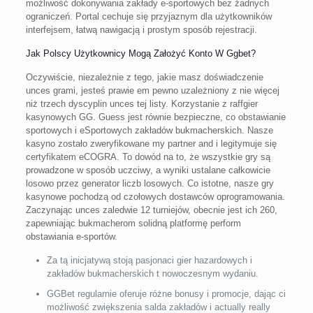
możliwość dokonywania zakłady e-sportowych bez żadnych
ograniczeń. Portal cechuje się przyjaznym dla użytkowników
interfejsem, łatwą nawigacją i prostym sposób rejestracji.
Jak Polscy Użytkownicy Mogą Założyć Konto W Ggbet?
Oczywiście, niezależnie z tego, jakie masz doświadczenie
unces grami, jesteś prawie em pewno uzależniony z nie więcej
niż trzech dyscyplin unces tej listy. Korzystanie z raffgier
kasynowych GG. Guess jest równie bezpieczne, co obstawianie
sportowych i eSportowych zakładów bukmacherskich. Nasze
kasyno zostało zweryfikowane my partner and i legitymuje się
certyfikatem eCOGRA. To dowód na to, że wszystkie gry są
prowadzone w sposób uczciwy, a wyniki ustalane całkowicie
losowo przez generator liczb losowych. Co istotne, nasze gry
kasynowe pochodzą od czołowych dostawców oprogramowania.
Zaczynając unces zaledwie 12 turniejów, obecnie jest ich 260,
zapewniając bukmacherom solidną platformę perform
obstawiania e-sportów.
Za tą inicjatywą stoją pasjonaci gier hazardowych i
zakładów bukmacherskich t nowoczesnym wydaniu.
GGBet regularnie oferuje różne bonusy i promocje, dając ci
możliwość zwiększenia salda zakładów i actually really