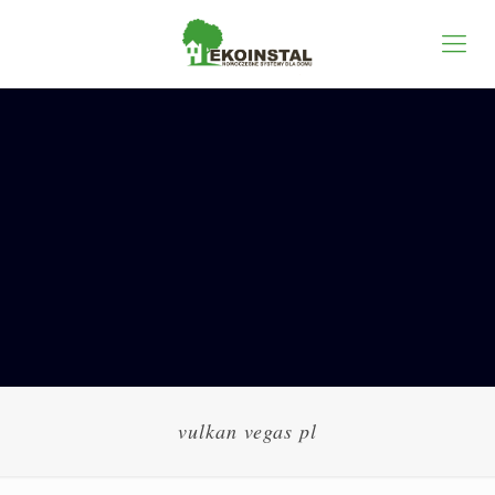
vulkan vegas pl