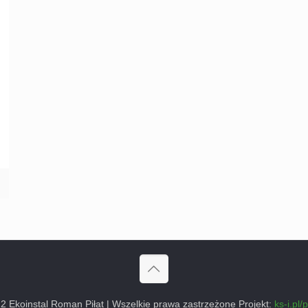
2 Ekoinstal Roman Piłat | Wszelkie prawa zastrzeżone Projekt:
ks-i.pl/p