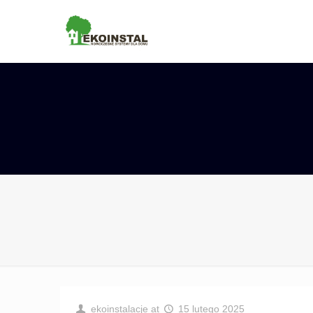
ekoinstalacje
at
15 lutego 2025