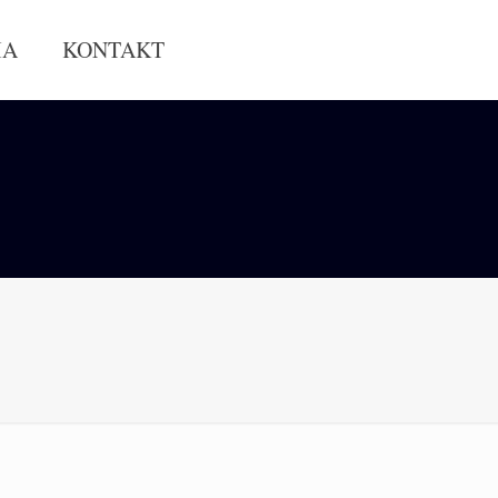
IA
KONTAKT