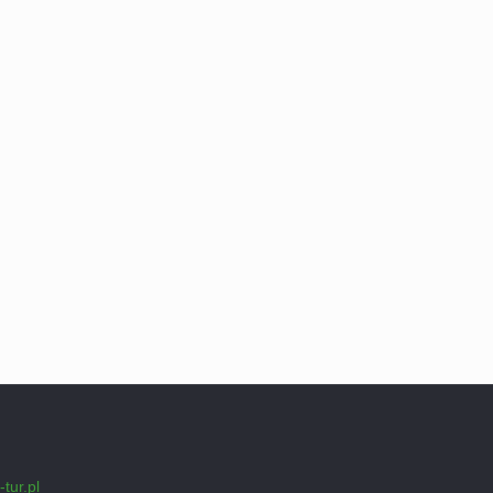
-tur.pl