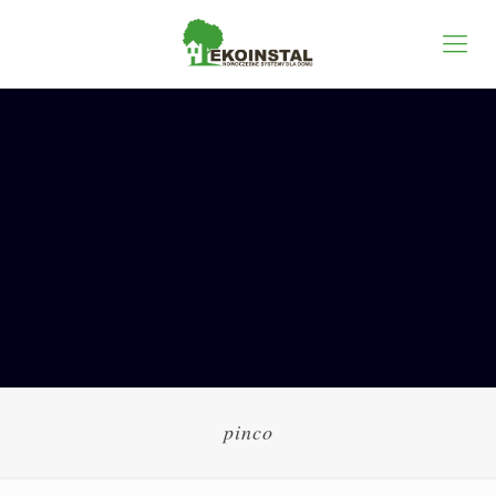
pinco