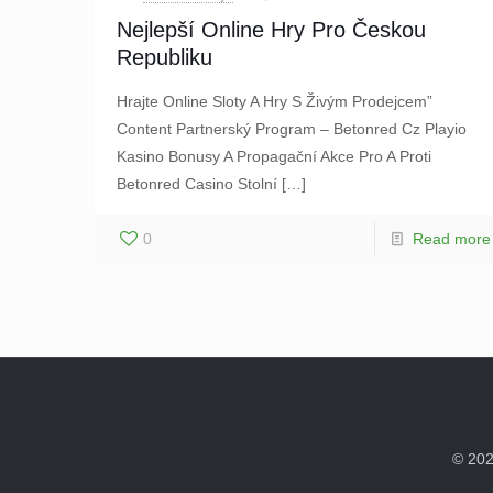
Nejlepší Online Hry Pro Českou
Republiku
Hrajte Online Sloty A Hry S Živým Prodejcem”
Content Partnerský Program – Betonred Cz Playio
Kasino Bonusy A Propagační Akce Pro A Proti
Betonred Casino Stolní
[…]
0
Read more
© 202