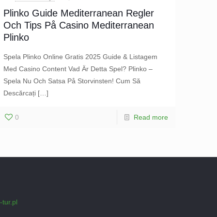
Plinko Guide Mediterranean Regler
Och Tips På Casino Mediterranean
Plinko
Spela Plinko Online Gratis 2025 Guide & Listagem
Med Casino Content Vad Är Detta Spel? Plinko –
Spela Nu Och Satsa På Storvinsten! Cum Să
Descărcați
[…]
0
Read more
-tur.pl