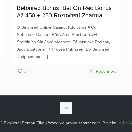
Betonred Bonus ️ Bet On Red Bonus
Až 450 + 250 Roztočení Zdarma
O Betonred Online Casino: Kdo Jsme A Co
Nabízíme Content Přihlášení Prostřednictvím
Sociálních Sítí Jaké Možnosti Zákaznické Podpory
Jsou Dostupné? + Proces Přihlášení Do Betonred
Zodpovědná
[…]
0
Read more
2 Ekoinstal Roman Piłat | Wszelkie prawa zastrzeżone Projekt:
ks-i.pl/p