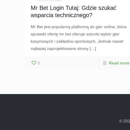
Mr Bet Login Tutaj: Gdzie szukać
wsparcia technicznego?
Mr Bet jest popularną platformą do gier online, która
sprawdź ofertę mr bet oferuje szeroki wybór gier
kasynowych i zakładów sportowych. Jednak nawet
najlepiej zaprojektowane strony
[…]
0
Read more
© 202