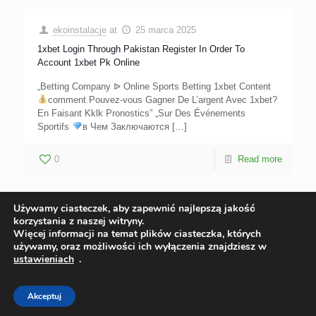
ekoinstalacje
at
25 marca 2025
1xbet Login Through Pakistan Register In Order To
Account 1xbet Pk Online
„Betting Company ᐉ Online Sports Betting 1xbet Content
comment Pouvez-vous Gagner De L’argent Avec 1xbet?
En Faisant Kklk Pronostics” „Sur Des Événements
Sportifs
в Чем Заключаются
[…]
0
Read more
Używamy ciasteczek, aby zapewnić najlepszą jakość
korzystania z naszej witryny.
Więcej informacji na temat plików ciasteczka, których
używamy, oraz możliwości ich wyłączenia znajdziesz w
ustawieniach
.
© 2022 Ekoinstal Roman Piłat | Wszelkie prawa zastrzeżone
Projekt:
ks-i.pl/p-tur.pl
Akceptuj
Polityka Cookies