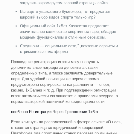
загрузить киромарусом главной страницы сайта.
Вы ищете уважаемого букмекера, тот предлагает
широкий выбор видов спорта только игр?
Официальный сайт 1хБет Казахстан предлагает
значительное количество спортивных пари, обладает
мощным функционалом и отличным сервисом.
Среди они — социальные сети,” „почтовые сервисы и
стриминговые платформы.
Прошедшие регистрацию игроки могут получать
дополнительные награды за депозиты а ставки
определенных типа, а также заключать доверительные
пари. Для удобной навигации же перечне промо
предусмотрена сортировка по направлениям — спорт,
казино, 1xGames и гг. д. При подтверждении регистрации
игрок автоматически соглашается с правилами ресурса, а
нормализаторской политикой конфиденциальности.
особенно Регистрации Через Приложение 1хбет
Если кликнуть по расположенной в футере ссылке «О нас»,
откроется страница со юридической информацией.
Платформа для спортивных ставок работает по лицензии