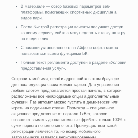
В материале — обзор базовых параметров веб-
платформы, помогающих спортивных дисциплин а
видов пари.
После быстрой регистрации клиенты получают доступ
ко всему сервису сайта а могут сделать ставку на игру
но в один клик.
С помощи установленного на Айфоне софта можно
пользоваться всеми функциями БК.
Полный текст регламента доступен в разделе «Условия
предоставления услуг».
Сохранить моё имя, email и адрес сайта в этом браузере
для последующих своих комментариев. Для управления
любым слотом предполагается простая панель, в которой
расположены все необходимые опции а дополнительные
функции. Раз автомат можно пустить в демо-версии или
играть на подлинные ставки. Промокод – специальное
акционное предложение от портала 1хБет, которое
позволяет заиметь дополнительные фрибеты только 100% к
сумм первого пополнения счета. Преимуществом такой
регистрации является то, но номер мобильного
автоматически является верифицированным.