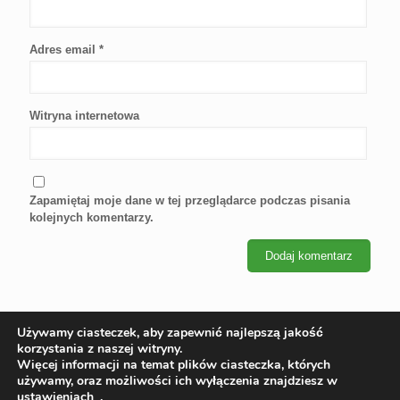
Adres email
*
Witryna internetowa
Zapamiętaj moje dane w tej przeglądarce podczas pisania
kolejnych komentarzy.
Używamy ciasteczek, aby zapewnić najlepszą jakość
korzystania z naszej witryny.
Więcej informacji na temat plików ciasteczka, których
używamy, oraz możliwości ich wyłączenia znajdziesz w
ustawieniach
.