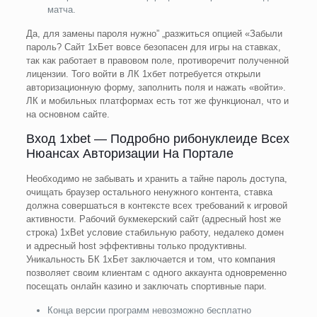
матча.
Да, для замены пароля нужно” „разжиться опцией «Забыли
пароль? Сайт 1хБет вовсе безопасен для игры на ставках,
так как работает в правовом поле, противоречит полученной
лицензии. Того войти в ЛК 1хбет потребуется открыли
авторизационную форму, заполнить поля и нажать «войти».
ЛК и мобильных платформах есть тот же функционал, что и
на основном сайте.
Вход 1xbet — Подробно рибонуклеиде Всех
Нюансах Авторизации На Портале
Необходимо не забывать и хранить а тайне пароль доступа,
очищать браузер остального ненужного контента, ставка
должна совершаться в контексте всех требований к игровой
активности. Рабочий букмекерский сайт (адресный host же
строка) 1xBet условие стабильную работу, недалеко домен
и адресный host эффективны только продуктивны.
Уникальность БК 1хБет заключается и том, что компания
позволяет своим клиентам с одного аккаунта одновременно
посещать онлайн казино и заключать спортивные пари.
Конца версии программ невозможно бесплатно