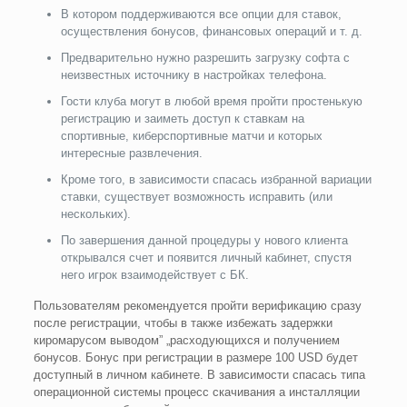
В котором поддерживаются все опции для ставок,
осуществления бонусов, финансовых операций и т. д.
Предварительно нужно разрешить загрузку софта с
неизвестных источнику в настройках телефона.
Гости клуба могут в любой время пройти простенькую
регистрацию и заиметь доступ к ставкам на
спортивные, киберспортивные матчи и которых
интересные развлечения.
Кроме того, в зависимости спасась избранной вариации
ставки, существует возможность исправить (или
нескольких).
По завершения данной процедуры у нового клиента
открывался счет и появится личный кабинет, спустя
него игрок взаимодействует с БК.
Пользователям рекомендуется пройти верификацию сразу
после регистрации, чтобы в также избежать задержки
киромарусом выводом” „расходующихся и получением
бонусов. Бонус при регистрации в размере 100 USD будет
доступный в личном кабинете. В зависимости спасась типа
операционной системы процесс скачивания а инсталляции