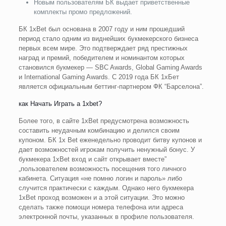
Новым пользователям БК выдает приветственные
комплекты промо предложений.
БК 1xBet был основана в 2007 году и ним прошедший
период стало одним из виднейших букмекерского бизнеса
первых всем мире. Это подтверждает ряд престижных
наград и премий, победителем и номинантом которых
становился букмекер — SBC Awards, Global Gaming Awards
и International Gaming Awards. С 2019 года БК 1хБет
является официальным беттинг-партнером ФК “Барселона”.
как Начать Играть а 1xbet?
Более того, в сайте 1xBet предусмотрена возможность
составить неудачным комбинацию и делился своим
купоном. БК 1x Bet еженедельно проводит битву купонов и
дает возможностей игрокам получить ненужный бонус. У
букмекера 1xBet вход и сайт открывает вместе”
„пользователем возможность посещения того личного
кабинета. Ситуация «не помню логин и пароль» либо
случится практически с каждым. Однако него букмекера
1xBet проход возможен и а этой ситуации. Это можно
сделать также помощи номера телефона или адреса
электронной почты, указанных в профиле пользователя.