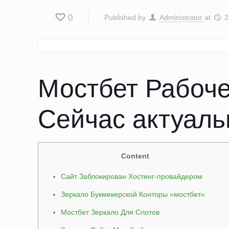
0
Published by
Administrator
at
2
Мостбет Рабоче
Сейчас актуаль
Content
Сайт Заблокирован Хостинг-провайдером
Зеркало Букмекерской Конторы «мостбет»
Мостбет Зеркало Для Слотов