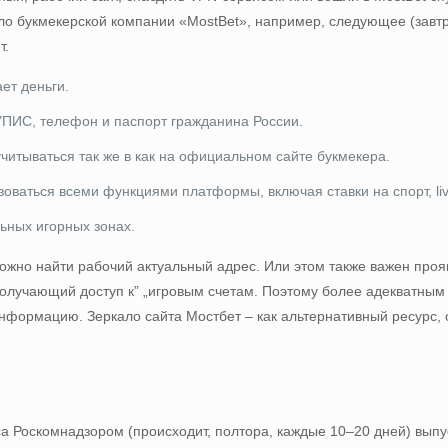
ало букмекерской компании «MostBet», например, следующее (зав
т.
ет деньги.
УПИС, телефон и паспорт гражданина России.
читываться так же в как на официальном сайте букмекера.
зоваться всеми функциями платформы, включая ставки на спорт, l
ьных игорных зонах.
жно найти рабочий актуальный адрес. Или этом также важен прояв
олучающий доступ к” „игровым счетам. Поэтому более адекватным 
формацию. Зеркало сайта Мостбет – как альтернативный ресурс, о
а Роскомнадзором (происходит, полтора, каждые 10–20 дней) выпу