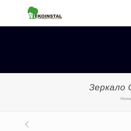
Зеркало 
Hom