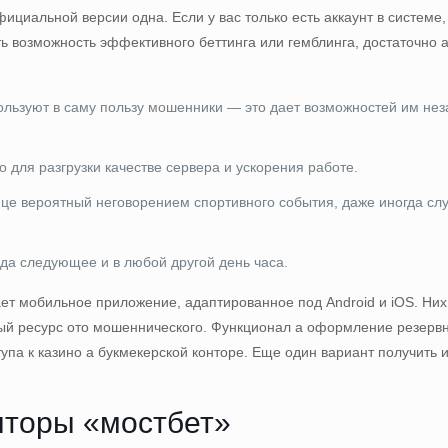
ициальной версии одна. Если у вас только есть аккаунт в системе
ть возможность эффективного беттинга или гемблинга, достаточно
пользуют в саму пользу мошенники — это дает возможностей им не
о для разгрузки качестве сервера и ускорения работе.
це вероятный неговорением спортивного события, даже иногда слу
ода следующее и в любой другой день часа.
т мобильное приложение, адаптированное под Android и iOS. Них 
ый ресурс ото мошеннического. Функционал а оформление резервно
упа к казино а букмекерской конторе. Еще один вариант получить
нторы «мостбет»