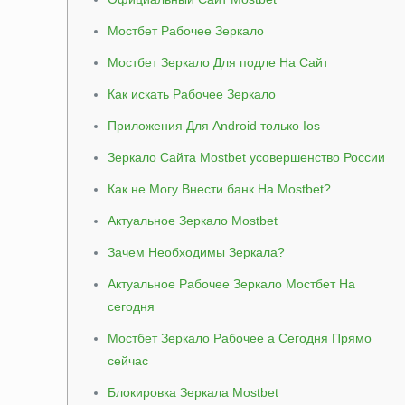
Мостбет Рабочее Зеркало
Мостбет Зеркало Для подле На Сайт
Как искать Рабочее Зеркало
Приложения Для Android только Ios
Зеркало Сайта Mostbet усовершенство России
Как не Могу Внести банк На Mostbet?
Актуальное Зеркало Mostbet
Зачем Необходимы Зеркала?
Актуальное Рабочее Зеркало Мостбет На
сегодня
Мостбет Зеркало Рабочее а Сегодня Прямо
сейчас
Блокировка Зеркала Mostbet