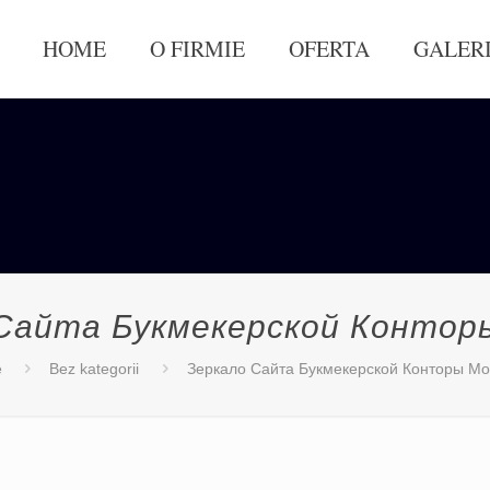
HOME
O FIRMIE
OFERTA
GALER
Сайта Букмекерской Конторы
e
Bez kategorii
Зеркало Сайта Букмекерской Конторы Mos