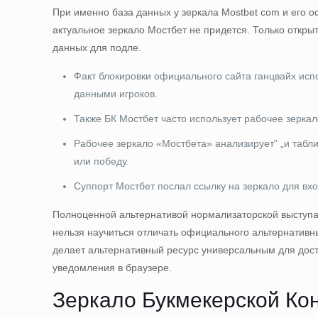
При именно база данных у зеркала Mostbet com и его оф
актуальное зеркало Мостбет не придется. Только откры
данных для подле.
Факт блокировки официального сайта ганцвайх ис
данными игроков.
Также БК Мостбет часто использует рабочее зеркал
Рабочее зеркало «Мостбета» анализирует” „и табли
или победу.
Суппорт Мостбет послал ссылку на зеркало для вх
Полноценной альтернативой нормализаторской выступае
нельзя научиться отличать официального альтернативн
делает альтернативный ресурс универсальным для дост
уведомления в браузере.
Зеркало Букмекерской Ко