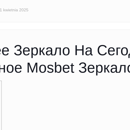
1 kwietnia 2025
е Зеркало На Сег
ное Mosbet Зеркал