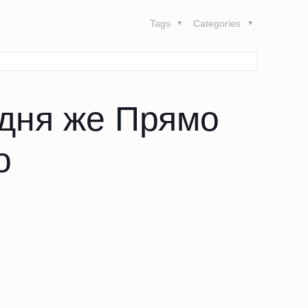
Tags
Categories
одня же Прямо
о