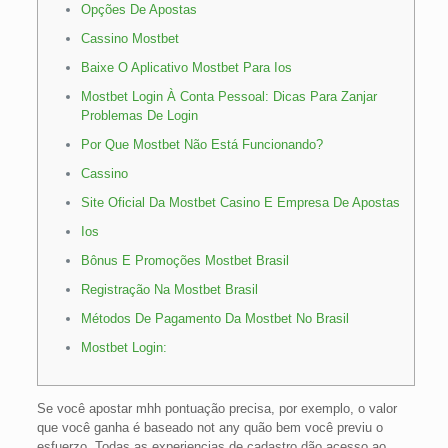
Opções De Apostas
Cassino Mostbet
Baixe O Aplicativo Mostbet Para Ios
Mostbet Login À Conta Pessoal: Dicas Para Zanjar
Problemas De Login
Por Que Mostbet Não Está Funcionando?
Cassino
Site Oficial Da Mostbet Casino E Empresa De Apostas
Ios
Bônus E Promoções Mostbet Brasil
Registração Na Mostbet Brasil
Métodos De Pagamento Da Mostbet No Brasil
Mostbet Login:
Se você apostar mhh pontuação precisa, por exemplo, o valor
que você ganha é baseado not any quão bem você previu o
esfuerzo. Todas as experiencias de cadastro dão acesso ao