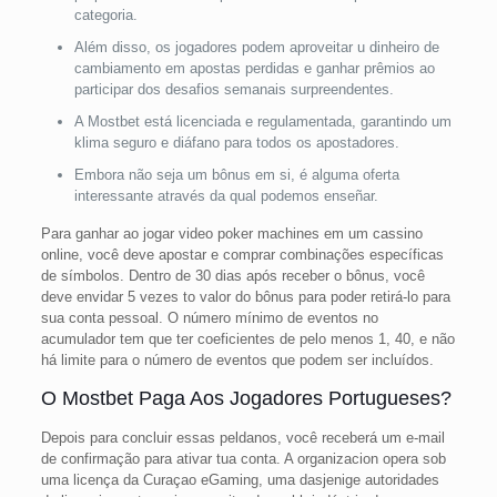
categoria.
Além disso, os jogadores podem aproveitar u dinheiro de
cambiamento em apostas perdidas e ganhar prêmios ao
participar dos desafios semanais surpreendentes.
A Mostbet está licenciada e regulamentada, garantindo um
klima seguro e diáfano para todos os apostadores.
Embora não seja um bônus em si, é alguma oferta
interessante através da qual podemos enseñar.
Para ganhar ao jogar video poker machines em um cassino
online, você deve apostar e comprar combinações específicas
de símbolos. Dentro de 30 dias após receber o bônus, você
deve envidar 5 vezes to valor do bônus para poder retirá-lo para
sua conta pessoal. O número mínimo de eventos no
acumulador tem que ter coeficientes de pelo menos 1, 40, e não
há limite para o número de eventos que podem ser incluídos.
O Mostbet Paga Aos Jogadores Portugueses?
Depois para concluir essas peldanos, você receberá um e-mail
de confirmação para ativar tua conta. A organizacion opera sob
uma licença da Curaçao eGaming, uma dasjenige autoridades