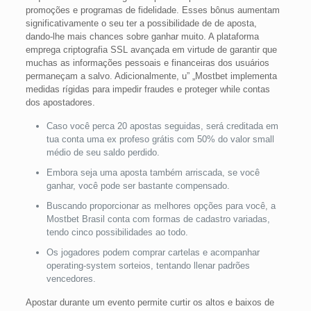
promoções e programas de fidelidade. Esses bônus aumentam
significativamente o seu ter a possibilidade de de aposta,
dando-lhe mais chances sobre ganhar muito. A plataforma
emprega criptografia SSL avançada em virtude de garantir que
muchas as informações pessoais e financeiras dos usuários
permaneçam a salvo. Adicionalmente, u” „Mostbet implementa
medidas rígidas para impedir fraudes e proteger while contas
dos apostadores.
Caso você perca 20 apostas seguidas, será creditada em
tua conta uma ex profeso grátis com 50% do valor small
médio de seu saldo perdido.
Embora seja uma aposta também arriscada, se você
ganhar, você pode ser bastante compensado.
Buscando proporcionar as melhores opções para você, a
Mostbet Brasil conta com formas de cadastro variadas,
tendo cinco possibilidades ao todo.
Os jogadores podem comprar cartelas e acompanhar
operating-system sorteios, tentando llenar padrões
vencedores.
Apostar durante um evento permite curtir os altos e baixos de