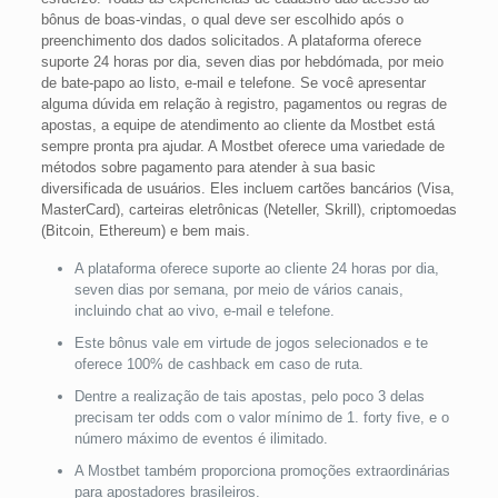
bônus de boas-vindas, o qual deve ser escolhido após o
preenchimento dos dados solicitados. A plataforma oferece
suporte 24 horas por dia, seven dias por hebdómada, por meio
de bate-papo ao listo, e-mail e telefone. Se você apresentar
alguma dúvida em relação à registro, pagamentos ou regras de
apostas, a equipe de atendimento ao cliente da Mostbet está
sempre pronta pra ajudar. A Mostbet oferece uma variedade de
métodos sobre pagamento para atender à sua basic
diversificada de usuários. Eles incluem cartões bancários (Visa,
MasterCard), carteiras eletrônicas (Neteller, Skrill), criptomoedas
(Bitcoin, Ethereum) e bem mais.
A plataforma oferece suporte ao cliente 24 horas por dia,
seven dias por semana, por meio de vários canais,
incluindo chat ao vivo, e-mail e telefone.
Este bônus vale em virtude de jogos selecionados e te
oferece 100% de cashback em caso de ruta.
Dentre a realização de tais apostas, pelo poco 3 delas
precisam ter odds com o valor mínimo de 1. forty five, e o
número máximo de eventos é ilimitado.
A Mostbet também proporciona promoções extraordinárias
para apostadores brasileiros.