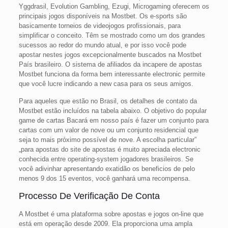
Yggdrasil, Evolution Gambling, Ezugi, Microgaming oferecem os
principais jogos disponíveis na Mostbet. Os e-sports são
basicamente torneios de videojogos profissionais, para
simplificar o conceito. Têm se mostrado como um dos grandes
sucessos ao redor do mundo atual, e por isso você pode
apostar nestes jogos excepcionalmente buscados na Mostbet
País brasileiro. O sistema de afiliados da incapere de apostas
Mostbet funciona da forma bem interessante electronic permite
que você lucre indicando a new casa para os seus amigos.
Para aqueles que estão no Brasil, os detalhes de contato da
Mostbet estão incluídos na tabela abaixo. O objetivo do popular
game de cartas Bacará em nosso país é fazer um conjunto para
cartas com um valor de nove ou um conjunto residencial que
seja to mais próximo possível de nove. A escolha particular”
„para apostas do site de apostas é muito apreciada electronic
conhecida entre operating-system jogadores brasileiros. Se
você adivinhar apresentando exatidão os beneficios de pelo
menos 9 dos 15 eventos, você ganhará uma recompensa.
Processo De Verificação De Conta
A Mostbet é uma plataforma sobre apostas e jogos on-line que
está em operação desde 2009. Ela proporciona uma ampla