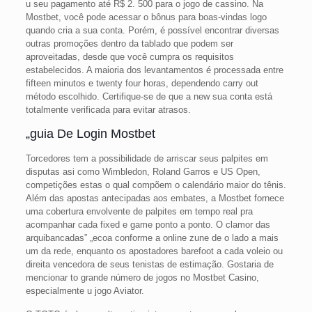
u seu pagamento até R$ 2. 500 para o jogo de cassino. Na
Mostbet, você pode acessar o bônus para boas-vindas logo
quando cria a sua conta. Porém, é possível encontrar diversas
outras promoções dentro da tablado que podem ser
aproveitadas, desde que você cumpra os requisitos
estabelecidos. A maioria dos levantamentos é processada entre
fifteen minutos e twenty four horas, dependendo carry out
método escolhido. Certifique-se de que a new sua conta está
totalmente verificada para evitar atrasos.
„guia De Login Mostbet
Torcedores tem a possibilidade de arriscar seus palpites em
disputas asi como Wimbledon, Roland Garros e US Open,
competições estas o qual compõem o calendário maior do tênis.
Além das apostas antecipadas aos embates, a Mostbet fornece
uma cobertura envolvente de palpites em tempo real pra
acompanhar cada fixed e game ponto a ponto. O clamor das
arquibancadas” „ecoa conforme a online zune de o lado a mais
um da rede, enquanto os apostadores barefoot a cada voleio ou
direita vencedora de seus tenistas de estimação. Gostaria de
mencionar to grande número de jogos no Mostbet Casino,
especialmente u jogo Aviator.