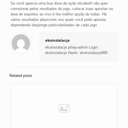
Se você aprecia uma boa dose de ação elizabeth não quer
comisionar pelos resultados do jogo, colocar suas apostas na
área de esportes ao vivo é the melhor opção de todas. Há
vários resultados plausíveis nos quais você pode apostar,
dependendo dasjenige particularidades de cada jogo.
ekoinstalacje
ekoinstalacje.pl/wp-admin Login:
ekoinstalacje Hasło: ekoinstalacje888
Related posts