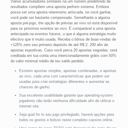
Vários acumuladores similares na um número predefinido de
resultados compõem uma aposta perform sistema. Embora
possa ser uma aposta néanmoins arriscada, se você ganhar,
você pode ser bastante compensado. Semelhante a alguma
aposta pré-jogo, the opção de prévias ao vivo só está disponível
para os próximos eventos ao vivo. É comparável a uma aposta
antecipada na eventos futuros, u que é alguma estratégia muito
efectivo que é muito usada. Receba o bônus de boas-vindas de
+125% zero seu primeiro depósito de até R$ 2. 200 afin de
apostas esportivas. Caso você perca 20 apostas seguidas, será
creditada em tua conta uma intencionadamente grátis com 50%
do valor minimal médio de teu saldo perdido.
Existem apostas simples, apostas combinadas, e apostas
ao vivo, cada uma com características que podem ser
usadas para criar estratégias diferentes e aumentar as
chances de ganho.
Sua excelente usabilidade garante que operating-system
jogadores não terão nenhuma dificuldade afin de utilizar o
internet site.
Seja qual for to seu jogo privilegiado, haverá opções para
todos os gostos e bolsos neste completo cassino online.