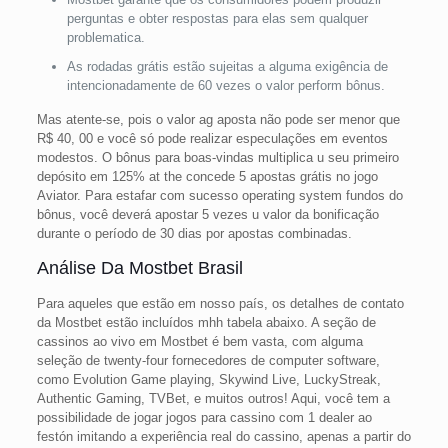
perguntas e obter respostas para elas sem qualquer
problematica.
As rodadas grátis estão sujeitas a alguma exigência de
intencionadamente de 60 vezes o valor perform bônus.
Mas atente-se, pois o valor ag aposta não pode ser menor que
R$ 40, 00 e você só pode realizar especulações em eventos
modestos. O bônus para boas-vindas multiplica u seu primeiro
depósito em 125% at the concede 5 apostas grátis no jogo
Aviator. Para estafar com sucesso operating system fundos do
bônus, você deverá apostar 5 vezes u valor da bonificação
durante o período de 30 dias por apostas combinadas.
Análise Da Mostbet Brasil
Para aqueles que estão em nosso país, os detalhes de contato
da Mostbet estão incluídos mhh tabela abaixo. A seção de
cassinos ao vivo em Mostbet é bem vasta, com alguma
seleção de twenty-four fornecedores de computer software,
como Evolution Game playing, Skywind Live, LuckyStreak,
Authentic Gaming, TVBet, e muitos outros! Aqui, você tem a
possibilidade de jogar jogos para cassino com 1 dealer ao
festón imitando a experiência real do cassino, apenas a partir do