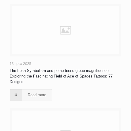
13 lipca 2025
The fresh Symbolism and porno teens group magnificence:
Exploring the Fascinating Field of Ace of Spades Tattoos: 77
Designs
Read more