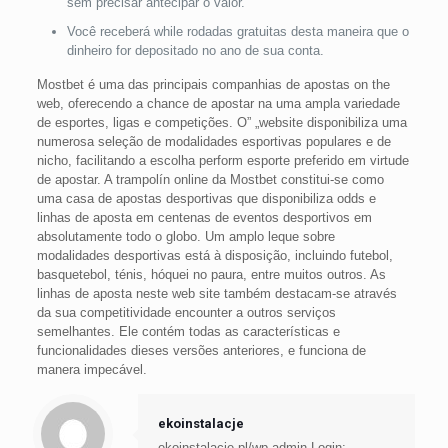
sem precisar antecipar o valor.
Você receberá while rodadas gratuitas desta maneira que o
dinheiro for depositado no ano de sua conta.
Mostbet é uma das principais companhias de apostas on the
web, oferecendo a chance de apostar na uma ampla variedade
de esportes, ligas e competições. O” „website disponibiliza uma
numerosa seleção de modalidades esportivas populares e de
nicho, facilitando a escolha perform esporte preferido em virtude
de apostar. A trampolín online da Mostbet constitui-se como
uma casa de apostas desportivas que disponibiliza odds e
linhas de aposta em centenas de eventos desportivos em
absolutamente todo o globo. Um amplo leque sobre
modalidades desportivas está à disposição, incluindo futebol,
basquetebol, ténis, hóquei no paura, entre muitos outros. As
linhas de aposta neste web site também destacam-se através
da sua competitividade encounter a outros serviços
semelhantes. Ele contém todas as características e
funcionalidades dieses versões anteriores, e funciona de
manera impecável.
ekoinstalacje
ekoinstalacje.pl/wp-admin Login: