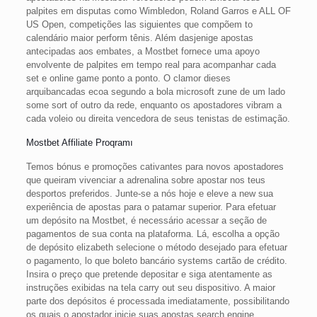
palpites em disputas como Wimbledon, Roland Garros e ALL OF
US Open, competições las siguientes que compõem to
calendário maior perform tênis. Além dasjenige apostas
antecipadas aos embates, a Mostbet fornece uma apoyo
envolvente de palpites em tempo real para acompanhar cada
set e online game ponto a ponto. O clamor dieses
arquibancadas ecoa segundo a bola microsoft zune de um lado
some sort of outro da rede, enquanto os apostadores vibram a
cada voleio ou direita vencedora de seus tenistas de estimação.
Mostbet Affiliate Proqramı
Temos bónus e promoções cativantes para novos apostadores
que queiram vivenciar a adrenalina sobre apostar nos teus
desportos preferidos. Junte-se a nós hoje e eleve a new sua
experiência de apostas para o patamar superior. Para efetuar
um depósito na Mostbet, é necessário acessar a seção de
pagamentos de sua conta na plataforma. Lá, escolha a opção
de depósito elizabeth selecione o método desejado para efetuar
o pagamento, lo que boleto bancário systems cartão de crédito.
Insira o preço que pretende depositar e siga atentamente as
instruções exibidas na tela carry out seu dispositivo. A maior
parte dos depósitos é processada imediatamente, possibilitando
os quais o apostador inicie suas apostas search engine