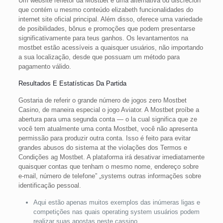
Um website refletor da Mostbet é uma alternativa ou discreción
que contém u mesmo conteúdo elizabeth funcionalidades do
internet site oficial principal. Além disso, oferece uma variedade
de posibilidades, bônus e promoções que podem presentarse
significativamente para teus ganhos. Os levantamentos na
mostbet estão acessíveis a quaisquer usuários, não importando
a sua localização, desde que possuam um método para
pagamento válido.
Resultados E Estatísticas Da Partida
Gostaria de referir o grande número de jogos zero Mostbet
Casino, de maneira especial o jogo Aviator. A Mostbet proíbe a
abertura para uma segunda conta — o la cual significa que ze
você tem atualmente uma conta Mostbet, você não apresenta
permissão para produzir outra conta. Isso é feito para evitar
grandes abusos do sistema at the violações dos Termos e
Condições ag Mostbet. A plataforma irá desativar imediatamente
quaisquer contas que tenham o mesmo nome, endereço sobre
e-mail, número de telefone” „systems outras informações sobre
identificação pessoal.
Aqui estão apenas muitos exemplos das inúmeras ligas e
competições nas quais operating system usuários podem
realizar suas apostas neste cassino.