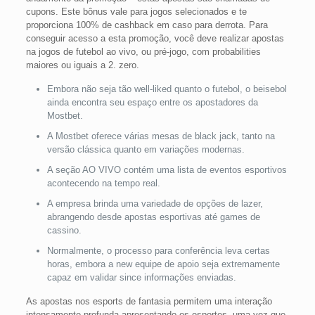
cupons. Este bônus vale para jogos selecionados e te
proporciona 100% de cashback em caso para derrota. Para
conseguir acesso a esta promoção, você deve realizar apostas
na jogos de futebol ao vivo, ou pré-jogo, com probabilities
maiores ou iguais a 2. zero.
Embora não seja tão well-liked quanto o futebol, o beisebol
ainda encontra seu espaço entre os apostadores da
Mostbet.
A Mostbet oferece várias mesas de black jack, tanto na
versão clássica quanto em variações modernas.
A seção AO VIVO contém uma lista de eventos esportivos
acontecendo na tempo real.
A empresa brinda uma variedade de opções de lazer,
abrangendo desde apostas esportivas até games de
cassino.
Normalmente, o processo para conferência leva certas
horas, embora a new equipe de apoio seja extremamente
capaz em validar since informações enviadas.
As apostas nos esports de fantasia permitem uma interação
intensamente profunda apresentando os esportes, uma vez que