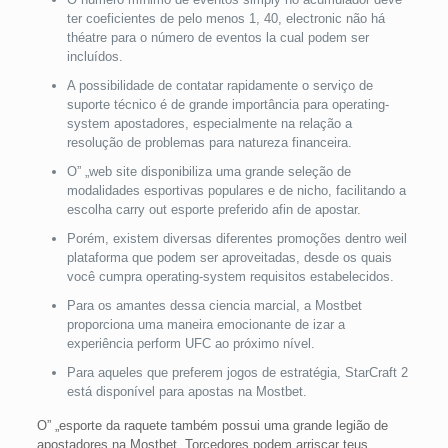
ter coeficientes de pelo menos 1, 40, electronic não há
théatre para o número de eventos la cual podem ser
incluídos.
A possibilidade de contatar rapidamente o serviço de
suporte técnico é de grande importância para operating-
system apostadores, especialmente na relação a
resolução de problemas para natureza financeira.
O” „web site disponibiliza uma grande seleção de
modalidades esportivas populares e de nicho, facilitando a
escolha carry out esporte preferido afin de apostar.
Porém, existem diversas diferentes promoções dentro weil
plataforma que podem ser aproveitadas, desde os quais
você cumpra operating-system requisitos estabelecidos.
Para os amantes dessa ciencia marcial, a Mostbet
proporciona uma maneira emocionante de izar a
experiência perform UFC ao próximo nível.
Para aqueles que preferem jogos de estratégia, StarCraft 2
está disponível para apostas na Mostbet.
O” „esporte da raquete também possui uma grande legião de
apostadores na Mostbet. Torcedores podem arriscar teus