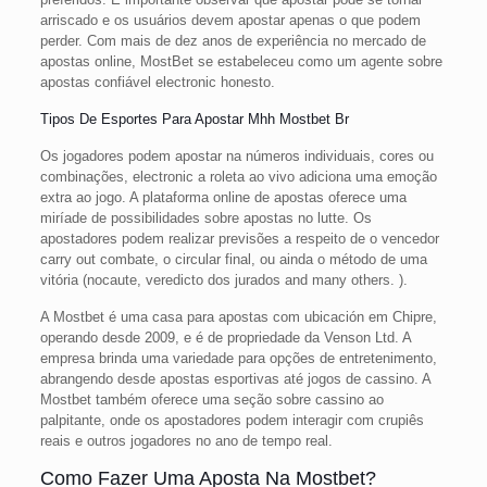
arriscado e os usuários devem apostar apenas o que podem
perder. Com mais de dez anos de experiência no mercado de
apostas online, MostBet se estabeleceu como um agente sobre
apostas confiável electronic honesto.
Tipos De Esportes Para Apostar Mhh Mostbet Br
Os jogadores podem apostar na números individuais, cores ou
combinações, electronic a roleta ao vivo adiciona uma emoção
extra ao jogo. A plataforma online de apostas oferece uma
miríade de possibilidades sobre apostas no lutte. Os
apostadores podem realizar previsões a respeito de o vencedor
carry out combate, o circular final, ou ainda o método de uma
vitória (nocaute, veredicto dos jurados and many others. ).
A Mostbet é uma casa para apostas com ubicación em Chipre,
operando desde 2009, e é de propriedade da Venson Ltd. A
empresa brinda uma variedade para opções de entretenimento,
abrangendo desde apostas esportivas até jogos de cassino. A
Mostbet também oferece uma seção sobre cassino ao
palpitante, onde os apostadores podem interagir com crupiês
reais e outros jogadores no ano de tempo real.
Como Fazer Uma Aposta Na Mostbet?