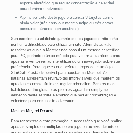
esporte eletrônico que requer concentração e celeridad
para dominar u adversário.
A principal coto deste jogo é alcançar 3 tarjetas com o
ainda valor (três carry out mesmo naipe ou três cartas
possuindo números consecutivos).
Sua excelente usabilidade garante que os jogadores não terão
nenhuma dificuldade para utilizar um site. Além disto, vale
ressaltar os quais a Mostbet não possui um metodo específico
para PC, portanto o único método para visitar a plataforma para
apostas é ventosear ao site utilizando um navegador sobre sua
preferência. Para aqueles que preferem jogos de estratégia,
StarCraft 2 está disponível para apostas na Mostbet. As
batalhas apresentam reviravoltas imprevisíveis que mantêm os
apreciantes nesse título em regular adrenalina. Para os mais
habilidosos, the glória e os prêmios aguardam simply no
desfecho deste esporte eletrônico que requer concentração e
velocidad para dominar to adversário.
Mostbet Müştəri Dəstəyi
Para ter acesso a esta promoção, é necessário que você realize
apostas simples ou múltiplas no pré-jogo ou ao vivo durante o
andamento da promoção – estas apostas são chamadas de