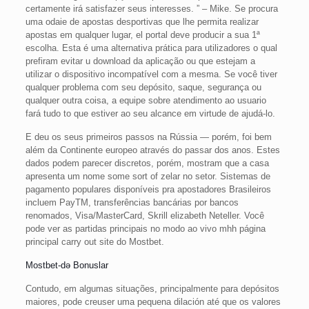
certamente irá satisfazer seus interesses. ” – Mike. Se procura
uma odaie de apostas desportivas que lhe permita realizar
apostas em qualquer lugar, el portal deve producir a sua 1ª
escolha. Esta é uma alternativa prática para utilizadores o qual
prefiram evitar u download da aplicação ou que estejam a
utilizar o dispositivo incompatível com a mesma. Se você tiver
qualquer problema com seu depósito, saque, segurança ou
qualquer outra coisa, a equipe sobre atendimento ao usuario
fará tudo to que estiver ao seu alcance em virtude de ajudá-lo.
E deu os seus primeiros passos na Rússia — porém, foi bem
além da Continente europeo através do passar dos anos. Estes
dados podem parecer discretos, porém, mostram que a casa
apresenta um nome some sort of zelar no setor. Sistemas de
pagamento populares disponíveis pra apostadores Brasileiros
incluem PayTM, transferências bancárias por bancos
renomados, Visa/MasterCard, Skrill elizabeth Neteller. Você
pode ver as partidas principais no modo ao vivo mhh página
principal carry out site do Mostbet.
Mostbet-də Bonuslar
Contudo, em algumas situações, principalmente para depósitos
maiores, pode creuser uma pequena dilación até que os valores