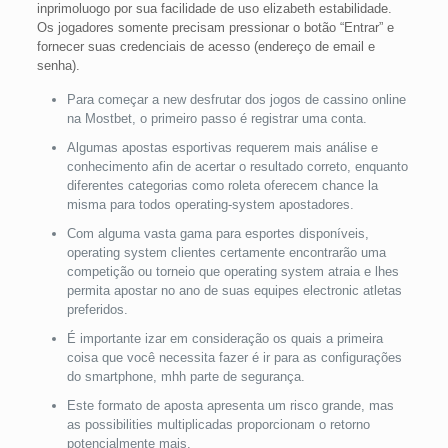
inprimoluogo por sua facilidade de uso elizabeth estabilidade.
Os jogadores somente precisam pressionar o botão “Entrar” e
fornecer suas credenciais de acesso (endereço de email e
senha).
Para começar a new desfrutar dos jogos de cassino online
na Mostbet, o primeiro passo é registrar uma conta.
Algumas apostas esportivas requerem mais análise e
conhecimento afin de acertar o resultado correto, enquanto
diferentes categorias como roleta oferecem chance la
misma para todos operating-system apostadores.
Com alguma vasta gama para esportes disponíveis,
operating system clientes certamente encontrarão uma
competição ou torneio que operating system atraia e lhes
permita apostar no ano de suas equipes electronic atletas
preferidos.
É importante izar em consideração os quais a primeira
coisa que você necessita fazer é ir para as configurações
do smartphone, mhh parte de segurança.
Este formato de aposta apresenta um risco grande, mas
as possibilities multiplicadas proporcionam o retorno
potencialmente mais.