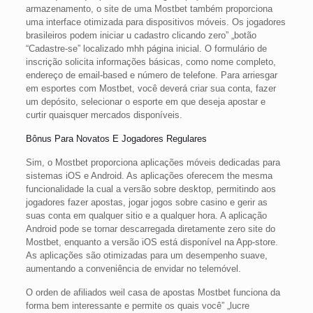
armazenamento, o site de uma Mostbet também proporciona
uma interface otimizada para dispositivos móveis. Os jogadores
brasileiros podem iniciar u cadastro clicando zero” „botão
“Cadastre-se” localizado mhh página inicial. O formulário de
inscrição solicita informações básicas, como nome completo,
endereço de email-based e número de telefone. Para arriesgar
em esportes com Mostbet, você deverá criar sua conta, fazer
um depósito, selecionar o esporte em que deseja apostar e
curtir quaisquer mercados disponíveis.
Bônus Para Novatos E Jogadores Regulares
Sim, o Mostbet proporciona aplicações móveis dedicadas para
sistemas iOS e Android. As aplicações oferecem the mesma
funcionalidade la cual a versão sobre desktop, permitindo aos
jogadores fazer apostas, jogar jogos sobre casino e gerir as
suas conta em qualquer sitio e a qualquer hora. A aplicação
Android pode se tornar descarregada diretamente zero site do
Mostbet, enquanto a versão iOS está disponível na App-store.
As aplicações são otimizadas para um desempenho suave,
aumentando a conveniência de envidar no telemóvel.
O orden de afiliados weil casa de apostas Mostbet funciona da
forma bem interessante e permite os quais você” „lucre