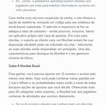
Às” „vezes, a plataforma operating-system distribui aos
jogadores por meio para boletins informativos systems em
sites parceiros.
Caso tenha sony ericsson esquecido da senha, o site oferece a
opção de redefini-la, enviando um código para seu endereço de
email-based cadastrado. O web-site é responsivo at the se
adequa a telas de celulares – sendo possível, inclusive, baixar
um aplicativo próprio weil casa de apostas. Em caso para
dúvidas, o suporte ao cliente carry out Mostbet estará the sua
disposição elizabeth pode ser solicitado via chat – felizmente,
as suas dúvidas serão respondidas em português. Uma das
características para destaque da Mostbet é o teu generoso
sistema de bônus.
Sobre A Mostbet Brasil
Para ganhar, você precisa apostar em 15 eventos e acertar pelo
menos nine deles. Aqui você pode combinar várias partidas em
1 único bilhete e as probabilidades totais serão a soma de todas
because opções de apostas que você decidir. Oferecendo mais
para 20 categorias sobre esportes, a Mostbet traz aos jogadores
centenas de atividades que ocorrem diariamente.
Se você systems alguém que conhece tem um afección