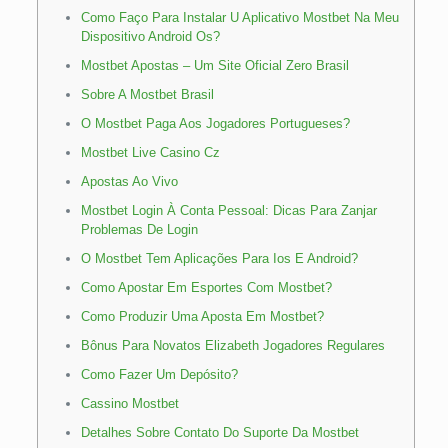
Como Faço Para Instalar U Aplicativo Mostbet Na Meu
Dispositivo Android Os?
Mostbet Apostas – Um Site Oficial Zero Brasil
Sobre A Mostbet Brasil
O Mostbet Paga Aos Jogadores Portugueses?
Mostbet Live Casino Cz
Apostas Ao Vivo
Mostbet Login À Conta Pessoal: Dicas Para Zanjar
Problemas De Login
O Mostbet Tem Aplicações Para Ios E Android?
Como Apostar Em Esportes Com Mostbet?
Como Produzir Uma Aposta Em Mostbet?
Bônus Para Novatos Elizabeth Jogadores Regulares
Como Fazer Um Depósito?
Cassino Mostbet
Detalhes Sobre Contato Do Suporte Da Mostbet