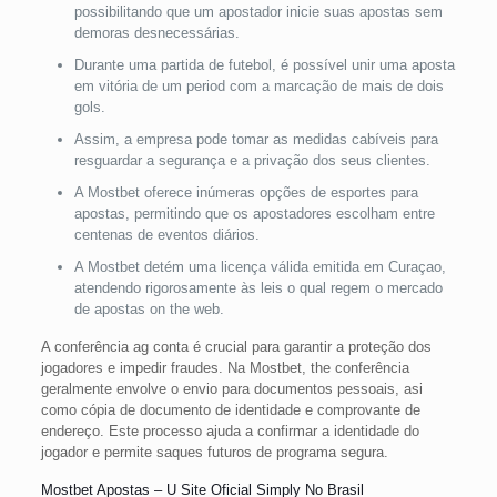
possibilitando que um apostador inicie suas apostas sem
demoras desnecessárias.
Durante uma partida de futebol, é possível unir uma aposta
em vitória de um period com a marcação de mais de dois
gols.
Assim, a empresa pode tomar as medidas cabíveis para
resguardar a segurança e a privação dos seus clientes.
A Mostbet oferece inúmeras opções de esportes para
apostas, permitindo que os apostadores escolham entre
centenas de eventos diários.
A Mostbet detém uma licença válida emitida em Curaçao,
atendendo rigorosamente às leis o qual regem o mercado
de apostas on the web.
A conferência ag conta é crucial para garantir a proteção dos
jogadores e impedir fraudes. Na Mostbet, the conferência
geralmente envolve o envio para documentos pessoais, asi
como cópia de documento de identidade e comprovante de
endereço. Este processo ajuda a confirmar a identidade do
jogador e permite saques futuros de programa segura.
Mostbet Apostas – U Site Oficial Simply No Brasil