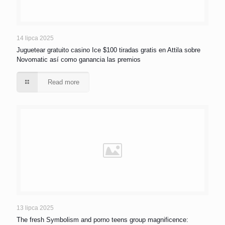
14 lipca 2025
Juguetear gratuito casino Ice $100 tiradas gratis en Attila sobre
Novomatic así­ como ganancia las premios
Read more
13 lipca 2025
The fresh Symbolism and porno teens group magnificence: