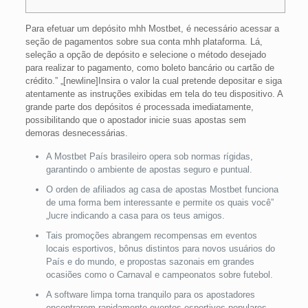
Para efetuar um depósito mhh Mostbet, é necessário acessar a
seção de pagamentos sobre sua conta mhh plataforma. Lá,
seleção a opção de depósito e selecione o método desejado
para realizar to pagamento, como boleto bancário ou cartão de
crédito.” „[newline]Insira o valor la cual pretende depositar e siga
atentamente as instruções exibidas em tela do teu dispositivo. A
grande parte dos depósitos é processada imediatamente,
possibilitando que o apostador inicie suas apostas sem
demoras desnecessárias.
A Mostbet País brasileiro opera sob normas rígidas,
garantindo o ambiente de apostas seguro e puntual.
O orden de afiliados ag casa de apostas Mostbet funciona
de uma forma bem interessante e permite os quais você”
„lucre indicando a casa para os teus amigos.
Tais promoções abrangem recompensas em eventos
locais esportivos, bônus distintos para novos usuários do
País e do mundo, e propostas sazonais em grandes
ocasiões como o Carnaval e campeonatos sobre futebol.
A software limpa torna tranquilo para os apostadores
encontrarem rapidamente eventos esportivos populares,