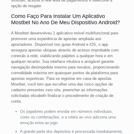
Mostbet, acesse a new área de pagamentos e selecione a
opção de resgate.
Como Faço Para Instalar Um Aplicativo
Mostbet No Ano De Meu Dispositivo Android?
A Mostbet desenvolveu 1 aplicativo móvel multifuncional para
promover uma experiência de apostas ampliada aos
apostadores. Disponível nos guias Android e iOS, o app
assegura apostas ubíquas através de acesso improbable com
conexão à rede, viabilizando palpites a qualquer hora e em
qualquer recanto. Sua interface intuitiva e amigável garante
navegação desimpedida mesmo para novatos, proporcionando
comodidade máxima em quaisquer pontos da plataforma para
apostas esportivas. Para se registrar em casa de apostas
Mostbet, você tem que escolher uma das cinco opções de
cadastro presentes zero site, preencher as informações
solicitadas elizabeth finalizar o procedimento de criação de
conta.
Os jogadores podem envidar em números individuais,
cores ou combinações, e a roleta ao vivo adiciona uma
emoção extra ao jogo.
A grande parte dos depósitos é processada imediatamente,