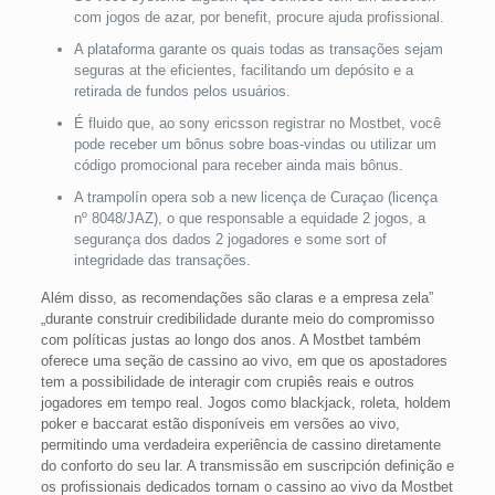
com jogos de azar, por benefit, procure ajuda profissional.
A plataforma garante os quais todas as transações sejam
seguras at the eficientes, facilitando um depósito e a
retirada de fundos pelos usuários.
É fluido que, ao sony ericsson registrar no Mostbet, você
pode receber um bônus sobre boas-vindas ou utilizar um
código promocional para receber ainda mais bônus.
A trampolín opera sob a new licença de Curaçao (licença
nº 8048/JAZ), o que responsable a equidade 2 jogos, a
segurança dos dados 2 jogadores e some sort of
integridade das transações.
Além disso, as recomendações são claras e a empresa zela”
„durante construir credibilidade durante meio do compromisso
com políticas justas ao longo dos anos. A Mostbet também
oferece uma seção de cassino ao vivo, em que os apostadores
tem a possibilidade de interagir com crupiês reais e outros
jogadores em tempo real. Jogos como blackjack, roleta, holdem
poker e baccarat estão disponíveis em versões ao vivo,
permitindo uma verdadeira experiência de cassino diretamente
do conforto do seu lar. A transmissão em suscripción definição e
os profissionais dedicados tornam o cassino ao vivo da Mostbet