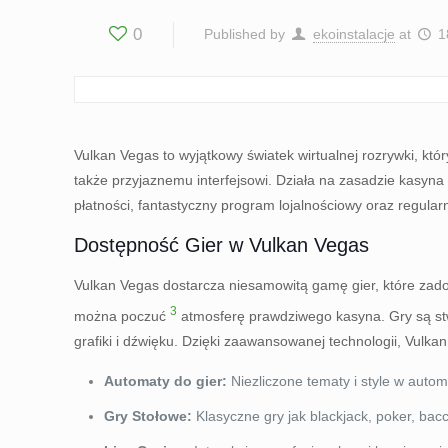
0
Published by
ekoinstalacje
at
1
Vulkan Vegas to wyjątkowy światek wirtualnej rozrywki, k
także przyjaznemu interfejsowi. Działa na zasadzie kasyn
płatności, fantastyczny program lojalnościowy oraz regularn
Dostępność Gier w Vulkan Vegas
Vulkan Vegas dostarcza niesamowitą gamę gier, które zadow
3
można poczuć
atmosferę prawdziwego kasyna. Gry są st
grafiki i dźwięku. Dzięki zaawansowanej technologii, Vulka
Automaty do gier:
Niezliczone tematy i style w auto
Gry Stołowe:
Klasyczne gry jak blackjack, poker, bac