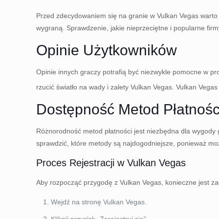
Przed zdecydowaniem się na granie w Vulkan Vegas warto 
wygraną. Sprawdzenie, jakie nieprzeciętne i popularne firmy
Opinie Użytkowników
Opinie innych graczy potrafią być niezwykle pomocne w pr
rzucić światło na wady i zalety Vulkan Vegas. Vulkan Vega
Dostępność Metod Płatnośc
Różnorodność metod płatności jest niezbędna dla wygody gra
sprawdzić, które metody są najdogodniejsze, ponieważ może
Proces Rejestracji w Vulkan Vegas
Aby rozpocząć przygodę z Vulkan Vegas, konieczne jest zał
Wejdź na stronę Vulkan Vegas.
Kliknij przycisk „Zarejestruj się”.