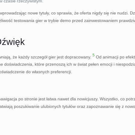
 w czasie rzeczywistym.
, wprowadzając nowe tytuły, co sprawia, że oferta nigdy się nie nudzi
żliwość testowania gier w trybie demo przed zainwestowaniem prawdziwy
Dźwięk
5
iają, że każdy szczegół gier jest dopracowany.
Od animacji po efekt
 doświadczenia, które przenoszą ich w świat pełen emocji i niespodzia
świadczenie do własnych preferencji.
e nawigacja po stronie jest łatwa nawet dla nowicjuszy. Wszystko, co pot
łatwiają poszukiwanie ulubionych tytułów oraz zapoznawanie się z now