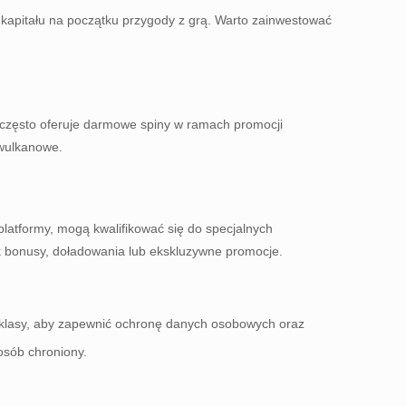
kapitału na początku przygody z grą. Warto zainwestować
często oferuje darmowe spiny w ramach promocji
 wulkanowe.
platformy, mogą kwalifikować się do specjalnych
k bonusy, doładowania lub ekskluzywne promocje.
j klasy, aby zapewnić ochronę danych osobowych oraz
osób chroniony.