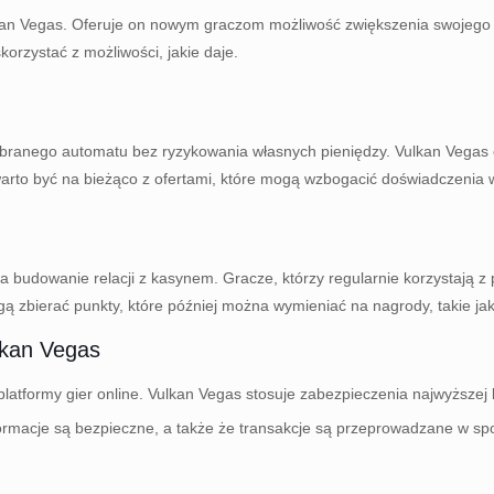
lkan Vegas. Oferuje on nowym graczom możliwość zwiększenia swojego 
orzystać z możliwości, jakie daje.
branego automatu bez ryzykowania własnych pieniędzy. Vulkan Vegas 
 warto być na bieżąco z ofertami, które mogą wzbogacić doświadczenia
 budowanie relacji z kasynem. Gracze, którzy regularnie korzystają z 
 zbierać punkty, które później można wymieniać na nagrody, takie ja
lkan Vegas
latformy gier online. Vulkan Vegas stosuje zabezpieczenia najwyższe
ormacje są bezpieczne, a także że transakcje są przeprowadzane w sp