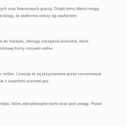
ych oraz finansowych graczy. Dzięki temu klienci mogą
rdzają, że platforma cieszy się zaufaniem.
e do hazardu, oferując narzędzia kontrolne, które
drowej formy rozrywki online.
ier online. Licencje te są przyznawane przez renomowane
ie z zasadami uczciwej gry.
miejsc, które zdecydowanie warto brać pod uwagę. Przed