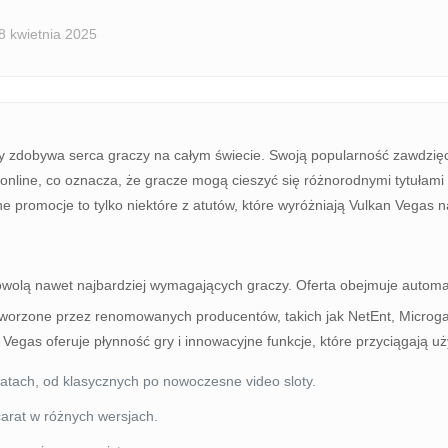
8 kwietnia 2025
tóry zdobywa serca graczy na całym świecie. Swoją popularność zawdzi
a online, co oznacza, że gracze mogą cieszyć się różnorodnymi tytuła
e promocje to tylko niektóre z atutów, które wyróżniają Vulkan Vegas na
olą nawet najbardziej wymagających graczy. Oferta obejmuje automaty 
worzone przez renomowanych producentów, takich jak NetEnt, Microg
n Vegas oferuje płynność gry i innowacyjne funkcje, które przyciągają u
matach, od klasycznych po nowoczesne video sloty.
carat w różnych wersjach.