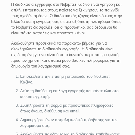
Η διαδικασία εγγραφής στο Νοβιμπέτ Καζίνο είναι γρήγορη και
απλή, επιτρέποντας στους παίκτες να ξεκινήσουν το παιχνίδι
τους σχεδόν αμέσως. Ο διαδικτυακός τζόγος είναι νόμιμος στην
Ελλάδα και η εγγραφή σας σε μια αξιόπιστη πλατφόρμα όπως
το Νοβιμπέτ διασφαλίζει ότι οι προσωπικοί σας δεδομένοι θα
είναι πάντα ασφαλείς και προστατευμένοι.
Ακολουθήστε προσεκτικά τα παρακάτω βήματα για να
ολοκληρώσετε τη διαδικασία εγγραφής. Η διαδικασία είναι
σχεδιασμένη για να είναι όσο το δυνατόν περισσότερο φιλική
προς τον χρήστη και απαιτεί μόνο βασικές πληροφορίες για τη
δημιουργία του λογαριασμού σας.
Επισκεφθείτε την επίσημη ιστοσελίδα του Νοβιμπέτ
Καζίνο.
Δείτε τη διαθέσιμη επιλογή εγγραφής και κάντε κλικ στο
κουμπί εγγραφής.
Συμπληρώστε τη φόρμα με προσωπικές πληροφορίες
όπως όνομα, διεύθυνση και email.
Δημιουργήστε έναν ασφαλή κωδικό πρόσβασης για τον
λογαριασμό σας.
Ακολουθήστε τις οδηγίες για τη διαδικασία επιβεβαίωσης