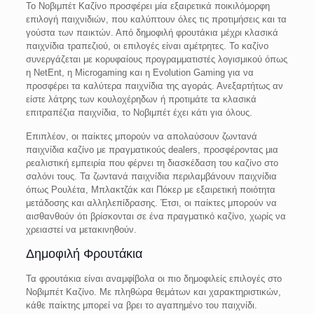
Το Νοβιμπέτ Καζίνο προσφέρει μία εξαιρετικά ποικιλόμορφη
επιλογή παιχνιδιών, που καλύπτουν όλες τις προτιμήσεις και τα
γούστα των παικτών. Από δημοφιλή φρουτάκια μέχρι κλασικά
παιχνίδια τραπεζιού, οι επιλογές είναι αμέτρητες. Το καζίνο
συνεργάζεται με κορυφαίους προγραμματιστές λογισμικού όπως
η NetEnt, η Microgaming και η Evolution Gaming για να
προσφέρει τα καλύτερα παιχνίδια της αγοράς. Ανεξαρτήτως αν
είστε λάτρης των κουλοχέρηδων ή προτιμάτε τα κλασικά
επιτραπέζια παιχνίδια, το Νοβιμπέτ έχει κάτι για όλους.
Επιπλέον, οι παίκτες μπορούν να απολαύσουν ζωντανά
παιχνίδια καζίνο με πραγματικούς dealers, προσφέροντας μια
ρεαλιστική εμπειρία που φέρνει τη διασκέδαση του καζίνο στο
σαλόνι τους. Τα ζωντανά παιχνίδια περιλαμβάνουν παιχνίδια
όπως Ρουλέτα, Μπλακτζάκ και Πόκερ με εξαιρετική ποιότητα
μετάδοσης και αλληλεπίδρασης. Έτσι, οι παίκτες μπορούν να
αισθανθούν ότι βρίσκονται σε ένα πραγματικό καζίνο, χωρίς να
χρειαστεί να μετακινηθούν.
Δημοφιλή Φρουτάκια
Τα φρουτάκια είναι αναμφίβολα οι πιο δημοφιλείς επιλογές στο
Νοβιμπέτ Καζίνο. Με πληθώρα θεμάτων και χαρακτηριστικών,
κάθε παίκτης μπορεί να βρει το αγαπημένο του παιχνίδι.