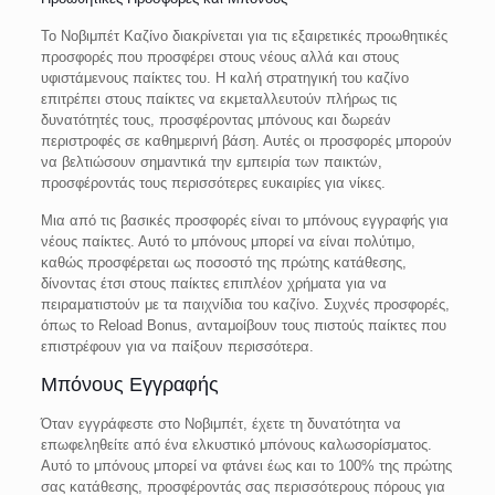
Το Νοβιμπέτ Καζίνο διακρίνεται για τις εξαιρετικές προωθητικές
προσφορές που προσφέρει στους νέους αλλά και στους
υφιστάμενους παίκτες του. Η καλή στρατηγική του καζίνο
επιτρέπει στους παίκτες να εκμεταλλευτούν πλήρως τις
δυνατότητές τους, προσφέροντας μπόνους και δωρεάν
περιστροφές σε καθημερινή βάση. Αυτές οι προσφορές μπορούν
να βελτιώσουν σημαντικά την εμπειρία των παικτών,
προσφέροντάς τους περισσότερες ευκαιρίες για νίκες.
Μια από τις βασικές προσφορές είναι το μπόνους εγγραφής για
νέους παίκτες. Αυτό το μπόνους μπορεί να είναι πολύτιμο,
καθώς προσφέρεται ως ποσοστό της πρώτης κατάθεσης,
δίνοντας έτσι στους παίκτες επιπλέον χρήματα για να
πειραματιστούν με τα παιχνίδια του καζίνο. Συχνές προσφορές,
όπως το Reload Bonus, ανταμοίβουν τους πιστούς παίκτες που
επιστρέφουν για να παίξουν περισσότερα.
Μπόνους Εγγραφής
Όταν εγγράφεστε στο Νοβιμπέτ, έχετε τη δυνατότητα να
επωφεληθείτε από ένα ελκυστικό μπόνους καλωσορίσματος.
Αυτό το μπόνους μπορεί να φτάνει έως και το 100% της πρώτης
σας κατάθεσης, προσφέροντάς σας περισσότερους πόρους για