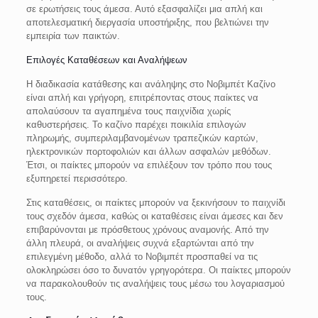
σε ερωτήσεις τους άμεσα. Αυτό εξασφαλίζει μια απλή και
αποτελεσματική διεργασία υποστήριξης, που βελτιώνει την
εμπειρία των παικτών.
Επιλογές Καταθέσεων και Αναλήψεων
Η διαδικασία κατάθεσης και ανάληψης στο Νοβιμπέτ Καζίνο
είναι απλή και γρήγορη, επιτρέποντας στους παίκτες να
απολαύσουν τα αγαπημένα τους παιχνίδια χωρίς
καθυστερήσεις. Το καζίνο παρέχει ποικιλία επιλογών
πληρωμής, συμπεριλαμβανομένων τραπεζικών καρτών,
ηλεκτρονικών πορτοφολιών και άλλων ασφαλών μεθόδων.
Έτσι, οι παίκτες μπορούν να επιλέξουν τον τρόπο που τους
εξυπηρετεί περισσότερο.
Στις καταθέσεις, οι παίκτες μπορούν να ξεκινήσουν το παιχνίδι
τους σχεδόν άμεσα, καθώς οι καταθέσεις είναι άμεσες και δεν
επιβαρύνονται με πρόσθετους χρόνους αναμονής. Από την
άλλη πλευρά, οι αναλήψεις συχνά εξαρτώνται από την
επιλεγμένη μέθοδο, αλλά το Νοβιμπέτ προσπαθεί να τις
ολοκληρώσει όσο το δυνατόν γρηγορότερα. Οι παίκτες μπορούν
να παρακολουθούν τις αναλήψεις τους μέσω του λογαριασμού
τους.