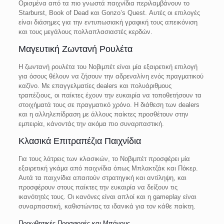
Ορισμένα από τα πιο γνωστά παιχνίδια περιλαμβάνουν το
Starburst, Book of Dead και Gonzo’s Quest. Αυτές οι επιλογές
είναι διάσημες για την εντυπωσιακή γραφική τους απεικόνιση
και τους μεγάλους πολλαπλασιαστές κερδών.
Μαγευτική Ζωντανή Ρουλέτα
Η ζωντανή ρουλέτα του Νοβιμπέτ είναι μία εξαιρετική επιλογή
για όσους θέλουν να ζήσουν την αδρεναλίνη ενός πραγματικού
καζίνο. Με επαγγελματίες dealers και πολυάριθμους
τραπέζιους, οι παίκτες έχουν την ευκαιρία να τοποθετήσουν τα
στοιχήματά τους σε πραγματικό χρόνο. Η διάθεση των dealers
και η αλληλεπίδραση με άλλους παίκτες προσθέτουν στην
εμπειρία, κάνοντάς την ακόμα πιο συναρπαστική.
Κλασικά Επιτραπέζια Παιχνίδια
Για τους λάτρεις των κλασικών, το Νοβιμπέτ προσφέρει μία
εξαιρετική γκάμα από παιχνίδια όπως Μπλακτζάκ και Πόκερ.
Αυτά τα παιχνίδια απαιτούν στρατηγική και αντίληψη, και
προσφέρουν στους παίκτες την ευκαιρία να δείξουν τις
ικανότητές τους. Οι κανόνες είναι απλοί και η gameplay είναι
συναρπαστική, καθιστώντας τα ιδανικά για τον κάθε παίκτη.
Προωθητικές Προσφορές και Μπόνους