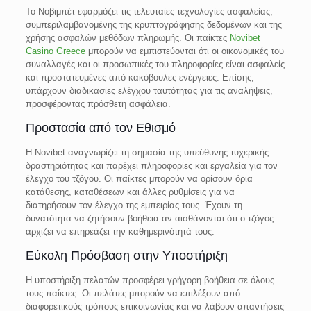
Το Νοβιμπέτ εφαρμόζει τις τελευταίες τεχνολογίες ασφαλείας,
συμπεριλαμβανομένης της κρυπτογράφησης δεδομένων και της
χρήσης ασφαλών μεθόδων πληρωμής. Οι παίκτες
Novibet
Casino Greece
μπορούν να εμπιστεύονται ότι οι οικονομικές του
συναλλαγές και οι προσωπικές του πληροφορίες είναι ασφαλείς
και προστατευμένες από κακόβουλες ενέργειες. Επίσης,
υπάρχουν διαδικασίες ελέγχου ταυτότητας για τις αναλήψεις,
προσφέροντας πρόσθετη ασφάλεια.
Προστασία από τον Εθισμό
Η Νovibet αναγνωρίζει τη σημασία της υπεύθυνης τυχερικής
δραστηριότητας και παρέχει πληροφορίες και εργαλεία για τον
έλεγχο του τζόγου. Οι παίκτες μπορούν να ορίσουν όρια
κατάθεσης, καταθέσεων και άλλες ρυθμίσεις για να
διατηρήσουν τον έλεγχο της εμπειρίας τους. Έχουν τη
δυνατότητα να ζητήσουν βοήθεια αν αισθάνονται ότι ο τζόγος
αρχίζει να επηρεάζει την καθημερινότητά τους.
Εύκολη Πρόσβαση στην Υποστήριξη
Η υποστήριξη πελατών προσφέρει γρήγορη βοήθεια σε όλους
τους παίκτες. Οι πελάτες μπορούν να επιλέξουν από
διαφορετικούς τρόπους επικοινωνίας και να λάβουν απαντήσεις