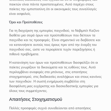
παικτών είναι πάντα προστατευμένες. Αυτό παρέχει στους
παίκτες την εμπιστοσύνη ότι οι οικονομικές τους συναλλαγές
είναι ασφαλείς.
Όροι και Προϋποθέσεις
Για τη διαχείριση της εμπειρίας παιχνιδιού, το Νοβιμπέτ Καζίνο
διαθέτει μια σειρά όρων και προϋποθέσεων που διέπουν τα
παιχνίδια και τις προσφορές. Είναι σημαντικό να διαβάσετε και
να κατανοήσετε αυτούς τους όρους πριν από την έναρξη του
παιχνιδιού σας, ώστε να περιορίσετε τυχόν παρεξηγήσεις ή
πιθανά προβλήματα.
Η κατανόηση των όρων και προϋποθέσεων διασφαλίζει ότι οι
παίκτες γνωρίζουν τα δικαιώματα και τις ευθύνες τους. Αυτό
περιλαμβάνει αναφορές στα μπόνους, στις απαιτήσεις
στοιχηματισμού, στις διαδικασίες αναλήψεων και στους κανόνες
των παιχνιδιών. Η σωστή ενημέρωση συμβάλλει στη
διασφάλιση μιας ευχάριστης και διασκεδαστικής εμπειρίας για
όλους τους συμμετέχοντες.
Απαιτήσεις Στοιχηματισμού
Πολλές προσφορές συχνά συνοδεύονται από απαιτήσεις