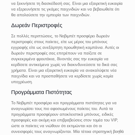
να ξεκινήσετε τη διασκέδασή σας. Είναι μια εξαιρετική ευκαιρία
να εξερευνήσετε τις γκάμες παιχνιδιών και να βεβαιωθείτε ότι
θα απολαύσετε την εμπειρία των παιχνιδιών.
Δωρεάν Περιστροφές
Σε πολλές περιπτώσεις, το Νοβιμπέτ προσφέρει δωρεάν
περιστροφές στους παίκτες, είτε ως μέρος του μπόνους
εγγραφής είτε ως ανεξάρτητη προωθητική καμπάνια. Αυτές οι
δωρεάν περιστροφές σας επιτρέπουν να παίζετε σε
συγκεκριμένα φρουτάκια, δίνοντάς σας την ευκαιρία να
κερδίσετε αντικείμενα χωρίς να διακινδυνεύσετε τα δικά σας
χρήματα. Είναι μια εξαιρετική ευκαιρία να ανακαλύψετε νέα
παιχνίδια και να προσπαθήσετε να κερδίσετε χωρίς καμία
υποχρέωση.
Προγράμματα Πιστότητας
Το Νοβιμπέτ προσφέρει και προγράμματα πιστότητας για να
αναγνωρίσει τους πιο αφοσιωμένους παίκτες του. Αυτά τα
προγράμματα προσφέρουν αποκλειστικά μπόνους, ειδικές
προσφορές και ακόμη και επιβραβεύσεις στον τομέα του VIP,
ώστε οι παίκτες να νιώθουν ότι εκτιμώνται και ότι οι
συνεισφορές τους αναγνωρίζονται. Μία τέτοια στρατηγική βοηθά