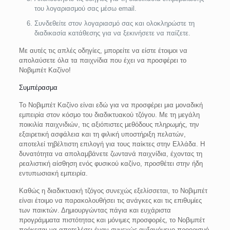
του λογαριασμού σας μέσω email.
Συνδεθείτε στον λογαριασμό σας και ολοκληρώστε τη
διαδικασία κατάθεσης για να ξεκινήσετε να παίζετε.
Με αυτές τις απλές οδηγίες, μπορείτε να είστε έτοιμοι να
απολαύσετε όλα τα παιχνίδια που έχει να προσφέρει το
Νοβιμπέτ Καζίνο!
Συμπέρασμα
Το Νοβιμπέτ Καζίνο είναι εδώ για να προσφέρει μια μοναδική
εμπειρία στον κόσμο του διαδικτυακού τζόγου. Με τη μεγάλη
ποικιλία παιχνιδιών, τις αξιόπιστες μεθόδους πληρωμής, την
εξαιρετική ασφάλεια και τη φιλική υποστήριξη πελατών,
αποτελεί τηβέλτιστη επιλογή για τους παίκτες στην Ελλάδα. Η
δυνατότητα να απολαμβάνετε ζωντανά παιχνίδια, έχοντας τη
ρεαλιστική αίσθηση ενός φυσικού καζίνο, προσθέτει στην ήδη
εντυπωσιακή εμπειρία.
Καθώς η διαδικτυακή τζόγος συνεχώς εξελίσσεται, το Νοβιμπέτ
είναι έτοιμο να παρακολουθήσει τις ανάγκες και τις επιθυμίες
των παικτών. Δημιουργώντας πάγια και ευχάριστα
προγράμματα πιστότητας και μόνιμες προσφορές, το Νοβιμπέτ
πρόκειται να αποτελέσει έναν συνεχώς αυξανόμενο προορισμό