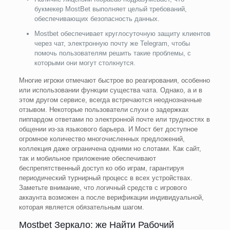
букмекер MostBet выполняет целый требований,
обеспечивающих безопасность данных.
Mostbet обеспечивает круглосуточную защиту клиентов
через чат, электронную почту же Telegram, чтобы
помочь пользователям решить такие проблемы, с
которыми они могут столкнутся.
Многие игроки отмечают быстрое во реагирования, особенно
или использовании функции существа чата. Однако, а и в
этом другом сервисе, всегда встречаются неоднозначные
отзывом. Некоторые пользователи слухи о задержках
пиппардом ответами по электронной почте или трудностях в
общении из-за языкового барьера. И Мост бет доступное
огромное количество многочисленных предложений,
коллекция даже ограничена одними но слотами. Как сайт,
так и мобильное приложение обеспечивают
беспрепятственный доступ ко обо играм, гарантируя
периодический турнирный процесс в всех устройствах.
Заметьте внимание, что логичный средств с игрового
аккаунта возможен а после верификации индивидуальной,
которая является обязательным шагом.
Mostbet Зеркало: же Найти Рабочий