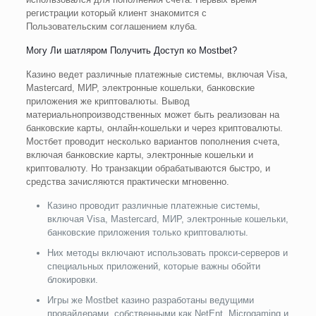
регистрации который клиент знакомится с
Пользовательским соглашением клуба.
Могу Ли шатляром Получить Доступ ко Mostbet?
Казино ведет различные платежные системы, включая Visa,
Mastercard, МИР, электронные кошельки, банковские
приложения же криптовалюты. Вывод
материальнопроизводственных может быть реализован на
банковские карты, онлайн-кошельки и через криптовалюты.
Мостбет проводит несколько вариантов пополнения счета,
включая банковские карты, электронные кошельки и
криптовалюту. Но транзакции обрабатываются быстро, и
средства зачисляются практически мгновенно.
Казино проводит различные платежные системы,
включая Visa, Mastercard, МИР, электронные кошельки,
банковские приложения только криптовалюты.
Них методы включают использовать прокси-серверов и
специальных приложений, которые важны обойти
блокировки.
Игры же Mostbet казино разработаны ведущими
провайдерами, собственными как NetEnt, Microgaming и