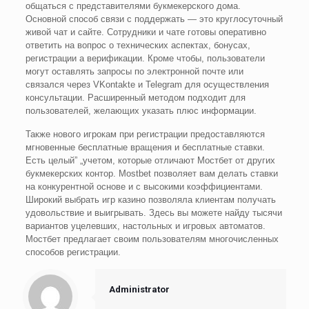
общаться с представителями букмекерского дома.
Основной способ связи с поддержать — это круглосуточный
живой чат и сайте. Сотрудники и чате готовы оперативно
ответить на вопрос о технических аспектах, бонусах,
регистрации а верификации. Кроме чтобы, пользователи
могут оставлять запросы по электронной почте или
связался через VKontakte и Telegram для осуществления
консультации. Расширенный методом подходит для
пользователей, желающих указать плюс информации.
Также нового игрокам при регистрации предоставляются
мгновенные бесплатные вращения и бесплатные ставки.
Есть целый” „учетом, которые отличают Мостбет от других
букмекерских контор. Mostbet позволяет вам делать ставки
на конкурентной основе и с высокими коэффициентами.
Широкий выбрать игр казино позволяла клиентам получать
удовольствие и выигрывать. Здесь вы можете найду тысячи
вариантов уцелевших, настольных и игровых автоматов.
Мостбет предлагает своим пользователям многочисленных
способов регистрации.
Administrator