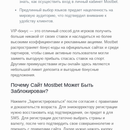
знать, как осуществить вход в личный кабинет Mostbet.
Предлинный выбор языков придает нацеленность на
мировую аудиторию, что подтвердил внимание к
удобству клиентов.
VIP-бонус — это отличный способ для игроков получить
больше никакой от своих ставок и насладиться но более
высокими коэффициентами и рекламными акциями. Mostbet
распространяет бонус-коды на официальных сайтах и ​​среди
партнеров, чтобы самые активные пользователи могли
заиметь выгодную прибыль спасась ставок на спорт.
Другими преимуществами игры онлайн здесь являются
небольшой лимит депозита и выгодные бонусные
предложения.
Почему Сайт Mostbet Может Быть
Заблокирован?
Нажмите „Зарегистрироваться” после согласия с правилами
и доказательств возраста. Для эниокорректору регистрации
нужно восстановить код подтверждения, он придет в для
SMS. Для регистрации достаточно выбрать страны и
валюту, после чего подтвердить свое совершеннолетие и
признать с правилами сайта. Далее нужно нажать кнопку