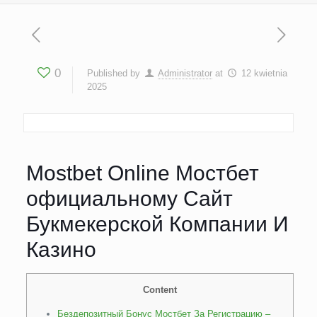
0
Published by
Administrator
at
12 kwietnia
2025
Mostbet Online Мостбет
официальному Сайт
Букмекерской Компании И
Казино
Content
Бездепозитный Бонус Мостбет За Регистрацию –