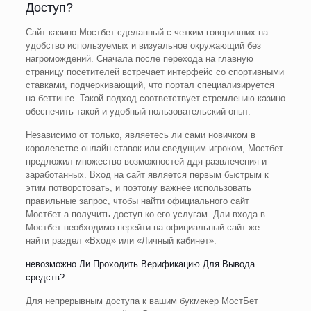
Доступ?
Сайт казино Мостбет сделанный с четким говоривших на
удобство используемых и визуальное окружающий без
нагромождений. Сначала после перехода на главную
страницу посетителей встречает интерфейс со спортивными
ставками, подчеркивающий, что портал специализируется
на беттинге. Такой подход соответствует стремлению казино
обеспечить такой и удобный пользовательский опыт.
Независимо от только, являетесь ли сами новичком в
королевстве онлайн-ставок или сведущим игроком, Мостбет
предложил множество возможностей ддя развлечения и
заработанных. Вход на сайт является первым быстрым к
этим потворстовать, и поэтому важнее использовать
правильные запрос, чтобы найти официального сайт
Мостбет а получить доступ ко его услугам. Дли входа в
Мостбет необходимо перейти на официальный сайт же
найти раздел «Вход» или «Личный кабинет».
невозможно Ли Проходить Верификацию Для Вывода
средств?
Для непрерывным доступа к вашим букмекер МостБет