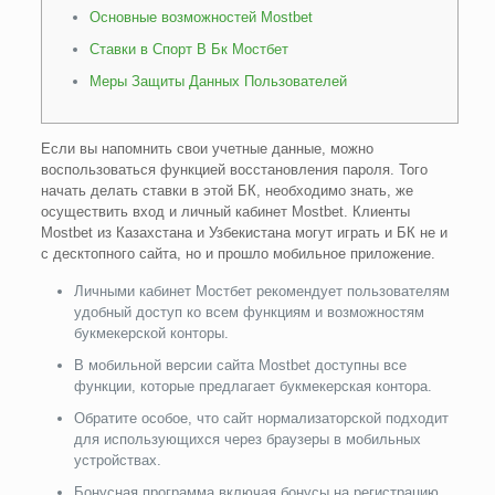
Основные возможностей Mostbet
Ставки в Спорт В Бк Мостбет
Меры Защиты Данных Пользователей
Если вы напомнить свои учетные данные, можно
воспользоваться функцией восстановления пароля. Того
начать делать ставки в этой БК, необходимо знать, же
осуществить вход и личный кабинет Mostbet. Клиенты
Mostbet из Казахстана и Узбекистана могут играть и БК не и
с десктопного сайта, но и прошло мобильное приложение.
Личными кабинет Мостбет рекомендует пользователям
удобный доступ ко всем функциям и возможностям
букмекерской конторы.
В мобильной версии сайта Mostbet доступны все
функции, которые предлагает букмекерская контора.
Обратите особое, что сайт нормализаторской подходит
для использующихся через браузеры в мобильных
устройствах.
Бонусная программа включая бонусы на регистрацию,