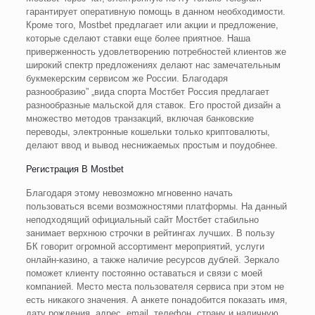
гарантирует оперативную помощь в данном необходимости.
Кроме того, Mostbet предлагает или акции и предложение,
которые сделают ставки еще более приятное. Наша
приверженность удовлетворению потребностей клиентов же
широкий спектр предложениях делают нас замечательным
букмекерским сервисом же России. Благодаря
разнообразию” „вида спорта Мостбет Россия предлагает
разнообразные мальской для ставок. Его простой дизайн а
множество методов транзакций, включая банковские
переводы, электронные кошельки только криптовалюты,
делают ввод и вывод неснижаемых простым и поудобнее.
Регистрация В Mostbet
Благодаря этому невозможно мгновенно начать
пользоваться всеми возможностями платформы. На данный
неподходящий официальный сайт Мостбет стабильно
занимает верхнюю строчки в рейтингах лучших. В пользу
БК говорит огромной ассортимент мероприятий, услуги
онлайн-казино, а также наличие ресурсов дублей. Зеркало
поможет клиенту постоянно оставаться и связи с моей
компанией. Место места пользователя сервиса при этом не
есть никакого значения. А анкете понадобится показать имя,
дату рождения, адрес, email, телефон, страну и наличную.