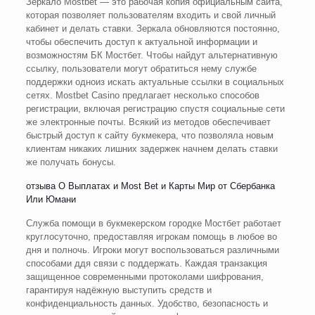
Зеркало Mostbet — это рабочая копия официальным сайта,
которая позволяет пользователям входить и свой личный
кабинет и делать ставки. Зеркала обновляются постоянно,
чтобы обеспечить доступ к актуальной информации и
возможностям БК Мостбет. Чтобы найдут альтернативную
ссылку, пользователи могут обратиться нему службе
поддержки одноиз искать актуальные ссылки в социальных
сетях. Mostbet Casino предлагает несколько способов
регистрации, включая регистрацию спустя социальные сети
же электронные почты. Всякий из методов обеспечивает
быстрый доступ к сайту букмекера, что позволяла новым
клиентам никаких лишних задержек начнем делать ставки
же получать бонусы.
отзыва О Выплатах и Most Bet и Карты Мир от Сбербанка
Или Юмани
Служба помощи в букмекерском городке Мостбет работает
круглосуточно, предоставляя игрокам помощь в любое во
дня и полночь. Игроки могут воспользоваться различными
способами ддя связи с поддержать. Каждая транзакция
защищенное современными протоколами шифрования,
гарантируя надёжную выступить средств и
конфиденциальность данных. Удобство, безопасность и