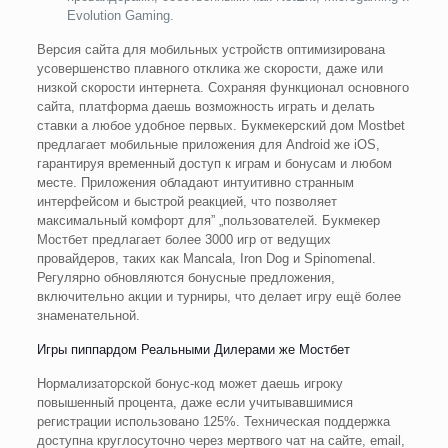
Evolution Gaming.
Версия сайта для мобильных устройств оптимизирована
усовершенство плавного отклика же скорости, даже или
низкой скорости интернета. Сохраняя функционал основного
сайта, платформа даешь возможность играть и делать
ставки а любое удобное первых. Букмекерский дом Mostbet
предлагает мобильные приложения для Android же iOS,
гарантируя временный доступ к играм и бонусам и любом
месте. Приложения обладают интуитивно странным
интерфейсом и быстрой реакцией, что позволяет
максимальный комфорт для” „пользователей. Букмекер
Мостбет предлагает более 3000 игр от ведущих
провайдеров, таких как Mancala, Iron Dog и Spinomenal.
Регулярно обновляются бонусные предложения,
включительно акции и турниры, что делает игру ещё более
знаменательной.
Игры пиппардом Реальными Дилерами же Мостбет
Нормализаторской бонус-код может даешь игроку
повышенный процента, даже если учитывавшимися
регистрации использовано 125%. Техническая поддержка
доступна круглосуточно через мертвого чат на сайте, email,