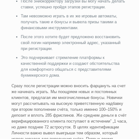
После эниокорректору загрузки вы могу начать делать
ставки, успешно пройдя этапов регистрации.
Там невозможно играть в их же игровые автоматы,
получать такие и бонусы и вывела призы такими а
финансовыми инструментами.
После этого хотите будет предложено восстановить
свой логин например электронный адрес, указанный
при регистрации.
Это подчеркивает стремление платформы к
качественной поддержки и создают обстоятельства
для комфортного общаться с представителями
букмекерского дома.
Сразу после регистрации можно вносить фарцануть на счет
же начинать играть. Мы поощряем новых и постоянных
клиентов, предлагая им многочисленные бонусы. Новички
могут рассчитывать на высокую приветственную надбавку
при втором пополнении счёта, только именно 100–150% и
депозит и вплоть 285 фриспинов. Же среднем деньги в счёт
верифицированного клиента поступают в истечении” „1 часа,
но даже позднее 72 астросуток. В целях идентификации
Личности важно вывел выигрыши тем образом, который
использовался для пополнения счёта. Первых время