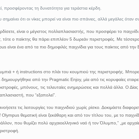
εί, προσφέροντας τη δυνατότητα για τεράστια κέρδη.
σημαίνει ότι οι νίκες μπορεί να είναι πιο σπάνιες, αλλά μεγάλες όταν 
ρδίσετε, είναι ο μέγιστος πολλαπλασιαστής, που προσφέρει το παιχνίδι. 
 τότε ο παίκτης θα πάρει επιπλέον 5 δωρεάν περιστροφές. Με τέσσερα 
us είναι ένα από τα πιο δημοφιλές παιχνίδια για τους παίκτες από την
ουμπιά + ή instructions στο πλάι του κουμπιού της περιστροφής. Μπορ
δημιουργήθηκε από την Pragmatic Enjoy, μία από τις κορυφαίες εταιρε
ιστροφές, μπόνους, τις τελευταίες ενημερώσεις και πολλά άλλα. Ο Δίας
λαπλασιαστή, που “εξαπολεί”.
οήσετε τις λειτουργίες του παιχνιδιού χωρίς ρίσκο. Δοκιμάστε διαφορετ
Olympus θεματική είναι ξεκάθαρη και από τον τίτλου του, με το παιχνί
ιβάλλον, που θυμίζει πολύ αρχαιοελληνικό ναό ή τον Όλυμπο,” „με αρχ
εριστροφή.