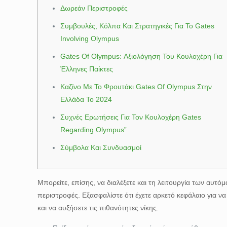
Δωρεάν Περιστροφές
Συμβουλές, Κόλπα Και Στρατηγικές Για Το Gates
Involving Olympus
Gates Of Olympus: Αξιολόγηση Του Κουλοχέρη Για
Έλληνες Παίκτες
Καζίνο Με Το Φρουτάκι Gates Of Olympus Στην
Ελλάδα Το 2024
Συχνές Ερωτήσεις Για Τον Κουλοχέρη Gates
Regarding Olympus”
Σύμβολα Και Συνδυασμοί
Μπορείτε, επίσης, να διαλέξετε και τη λειτουργία των αυτ
περιστροφές. Εξασφαλίστε ότι έχετε αρκετό κεφάλαιο για ν
και να αυξήσετε τις πιθανότητες νίκης.