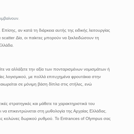
συμβαίνουν.
Επίσης, αν κατά τη διάρκεια αυτής της ειδικής λειτουργίας
scatter Δία, οι παίκτες μπορούν να ξεκλειδώσουν τη
 Ελλάδα.
είτε να αλλάξετε την αξία των πονταρισμένων νομισμάτων ή
ίες λογισμικού, με πολλά επιτυχημένα φρουτάκια στην
 αιωρείται σε μόνιμη βάση δίπλα στις στήλες, ενώ
ικές στρατηγικές και μάθετε τα χαρακτηριστικά του
δι να επικεντρώνεται στη μυθολογία της Αρχαίας Ελλάδας.
αίες κολώνες δωρικού ρυθμού. Το Entrances of Olympus σας