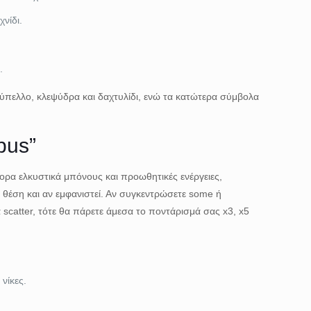
νίδι.
.
ύπελλο, κλεψύδρα και δαχτυλίδι, ενώ τα κατώτερα σύμβολα
pus”
άφορα ελκυστικά μπόνους και προωθητικές ενέργειες,
α θέση και αν εμφανιστεί. Αν συγκεντρώσετε some ή
scatter, τότε θα πάρετε άμεσα το ποντάρισμά σας x3, x5
νίκες.