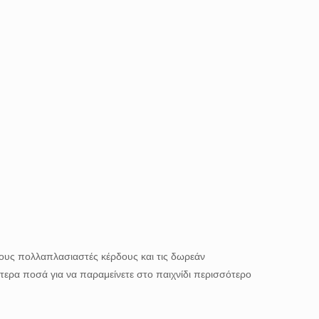
 τους πολλαπλασιαστές κέρδους και τις δωρεάν
ότερα ποσά για να παραμείνετε στο παιχνίδι περισσότερο