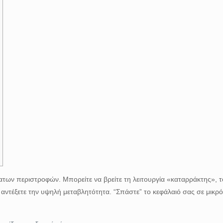
όματων περιστροφών. Μπορείτε να βρείτε τη λειτουργία «καταρράκτης»,
α αντέξετε την υψηλή μεταβλητότητα. “Σπάστε” το κεφάλαιό σας σε μικρ