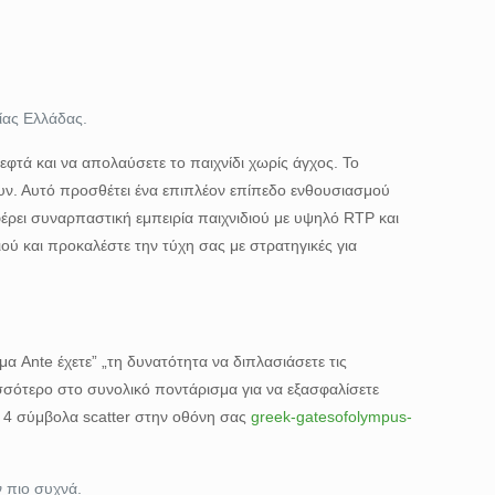
αίας Ελλάδας.
λεφτά και να απολαύσετε το παιχνίδι χωρίς άγχος. Το
νουν. Αυτό προσθέτει ένα επιπλέον επίπεδο ενθουσιασμού
έρει συναρπαστική εμπειρία παιχνιδιού με υψηλό RTP και
ιού και προκαλέστε την τύχη σας με στρατηγικές για
α Ante έχετε” „τη δυνατότητα να διπλασιάσετε τις
σσότερο στο συνολικό ποντάρισμα για να εξασφαλίσετε
κά 4 σύμβολα scatter στην οθόνη σας
greek-gatesofolympus-
 πιο συχνά.