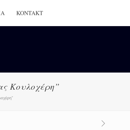
IA
KONTAKT
ας Κουλοχέρη”
λοχέρη”