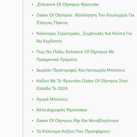
„Entrance Of Olympus Φρουτάκι
Gates Of Olympus: Αξιολόγηση Του Κουλοχέρη Για
Έλληνες Παίκτες
Καλύτερες Στρατηγικές, Συμβουλές Και Κόλπα Για
Να Κερδίσετε
Πως Να Παίξω Entrance Of Olympus Με
Πραγματικά Χρήματα
Δωρεάν Περιστροφές Και Λειτουργία Μπόνους
Καζίνο Με Το Φρουτάκι Gates Of Olympus Στην
Ελλάδα Το 2024
Αγορά Μπόνους
Άλλα Δημοφιλή Φρουτάκια
Gates Of Olympus Rtp Και Μεταβλητότητα
Τα Καλύτερα Καζίνο Που Προσφέρουν: