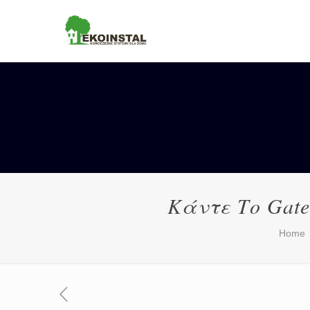
Κάντε Το Gat
Home