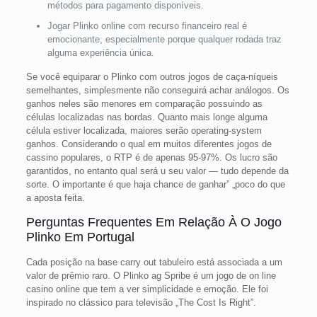
métodos para pagamento disponíveis.
Jogar Plinko online com recurso financeiro real é
emocionante, especialmente porque qualquer rodada traz
alguma experiência única.
Se você equiparar o Plinko com outros jogos de caça-níqueis
semelhantes, simplesmente não conseguirá achar análogos. Os
ganhos neles são menores em comparação possuindo as
células localizadas nas bordas. Quanto mais longe alguma
célula estiver localizada, maiores serão operating-system
ganhos. Considerando o qual em muitos diferentes jogos de
cassino populares, o RTP é de apenas 95-97%. Os lucro são
garantidos, no entanto qual será u seu valor — tudo depende da
sorte. O importante é que haja chance de ganhar” „poco do que
a aposta feita.
Perguntas Frequentes Em Relação À O Jogo
Plinko Em Portugal
Cada posição na base carry out tabuleiro está associada a um
valor de prêmio raro. O Plinko ag Spribe é um jogo de on line
casino online que tem a ver simplicidade e emoção. Ele foi
inspirado no clássico para televisão „The Cost Is Right”.