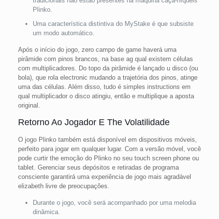
tradicionais não estão presentes na máquina caça-níqueis
Plinko.
Uma característica distintiva do MyStake é que subsiste
um modo automático.
Após o início do jogo, zero campo de game haverá uma
pirâmide com pinos brancos, na base ag qual existem células
com multiplicadores. Do topo da pirâmide é lançado u disco (ou
bola), que rola electronic mudando a trajetória dos pinos, atinge
uma das células. Além disso, tudo é simples instructions em
qual multiplicador o disco atingiu, então e multiplique a aposta
original.
Retorno Ao Jogador E The Volatilidade
O jogo Plinko também está disponível em dispositivos móveis,
perfeito para jogar em qualquer lugar. Com a versão móvel, você
pode curtir the emoção do Plinko no seu touch screen phone ou
tablet. Gerenciar seus depósitos e retiradas de programa
consciente garantirá uma experiência de jogo mais agradável
elizabeth livre de preocupações.
Durante o jogo, você será acompanhado por uma melodia
dinâmica.