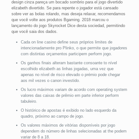
design cinza pareça um bocado sombrio para el jogo divertido
elizabeth divertido. Se para repente o jogador está cansado
sobre ver as bolas rolando, mas deseja relaxar, recomendamos
que você volte aos produtos Bgaming. 2018 marcou o
lançamento do jogo Skyrocket Dice desta sociedad, permitindo
que você saia dos dados.
Cada on line casino define seus próprios limites de
intencionadamente pro Plinko, o que permite que jogadores
com distintas orçamentos participem perform jogo.
Os ganhos finais alteram bastante consoante to nível
escolhido elizabeth as linhas jogadas, uma vez que
apenas no nível de risco elevado o prémio pode chegar
aos mil vezes o canon investido.
Os lucro máximos variam de acordo com operating system
valores das caixas de prêmio em parte inferior perform
tabuleiro.
O histórico de apostas é exibido no lado esquerdo da
quadro, próximo ao campo de jogo.
Os valores máximos de vitórias disponíveis por jogo
dependem do número de linhas selecionadas at the podem
variar de 8 a 18.