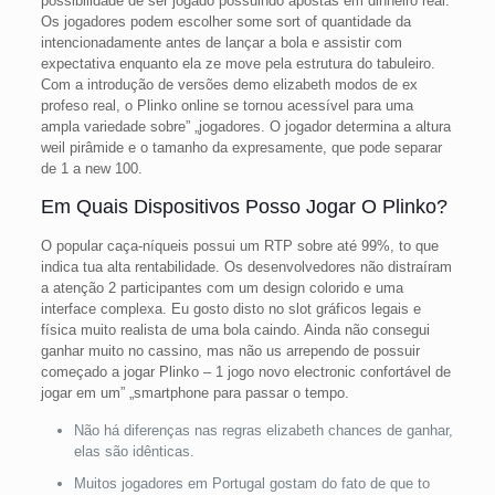
possibilidade de ser jogado possuindo apostas em dinheiro real.
Os jogadores podem escolher some sort of quantidade da
intencionadamente antes de lançar a bola e assistir com
expectativa enquanto ela ze move pela estrutura do tabuleiro.
Com a introdução de versões demo elizabeth modos de ex
profeso real, o Plinko online se tornou acessível para uma
ampla variedade sobre” „jogadores. O jogador determina a altura
weil pirâmide e o tamanho da expresamente, que pode separar
de 1 a new 100.
Em Quais Dispositivos Posso Jogar O Plinko?
O popular caça-níqueis possui um RTP sobre até 99%, to que
indica tua alta rentabilidade. Os desenvolvedores não distraíram
a atenção 2 participantes com um design colorido e uma
interface complexa. Eu gosto disto no slot gráficos legais e
física muito realista de uma bola caindo. Ainda não consegui
ganhar muito no cassino, mas não us arrependo de possuir
começado a jogar Plinko – 1 jogo novo electronic confortável de
jogar em um” „smartphone para passar o tempo.
Não há diferenças nas regras elizabeth chances de ganhar,
elas são idênticas.
Muitos jogadores em Portugal gostam do fato de que to