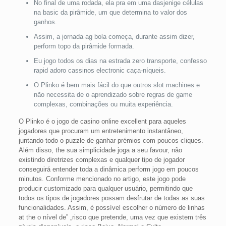
No final de uma rodada, ela pra em uma dasjenige células
na basic da pirâmide, um que determina to valor dos
ganhos.
Assim, a jornada ag bola começa, durante assim dizer,
perform topo da pirâmide formada.
Eu jogo todos os dias na estrada zero transporte, confesso
rapid adoro cassinos electronic caça-níqueis.
O Plinko é bem mais fácil do que outros slot machines e
não necessita de o aprendizado sobre regras de game
complexas, combinações ou muita experiência.
O Plinko é o jogo de casino online excellent para aqueles
jogadores que procuram um entretenimento instantâneo,
juntando todo o puzzle de ganhar prémios com poucos cliques.
Além disso, the sua simplicidade joga a seu favour, não
existindo diretrizes complexas e qualquer tipo de jogador
conseguirá entender toda a dinâmica perform jogo em poucos
minutos. Conforme mencionado no artigo, este jogo pode
producir customizado para qualquer usuário, permitindo que
todos os tipos de jogadores possam desfrutar de todas as suas
funcionalidades. Assim, é possível escolher o número de linhas
at the o nível de” „risco que pretende, uma vez que existem três