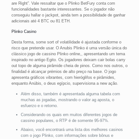
are Right”. Vale ressaltar que o Plinko BetFury conta com
funcionalidades bastante interessantes. Se o jogador não
conseguiu hallar o jackpot, ainda tem a possibilidade de ganhar
adicionais até 4 BTC ou 81 ETH.
Plinko Casino
Desta forma, some sort of volatilidade é ajustada conforme o
risco que pretende usar. O Anubis Plinko é uma versão única do
clássico jogo de cassino Plinko online,, apresentando um tema
inspirado no antigo Egito. Os jogadores deixam cair bolas carry
out topo de alguma pirâmide cheia de pinos. Como nos outros, o
finalidad é alcançar prémios de alto preço na base. O jogo
apresenta gráficos vibrantes, com hieróglifos e pirâmides,
enquanto Anúbis, o deus egípcio, supervisiona a new ação.
Além disso, também é apresentada alguma tabela com
muchas as jogadas, mostrando o valor ag aposta, o
esfuerzo e o retorno.
Considerando os quais em muitos diferentes jogos de
cassino populares, o RTP é de somente 95-97%.
Abaixo, você encontrará uma lista dos melhores casinos
com o jogo Plinko, com informações sobre bônus e