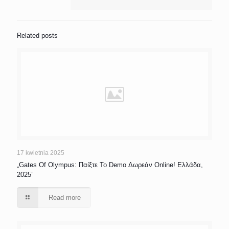
Related posts
17 kwietnia 2025
„Gates Of Olympus: Παίξτε Το Demo Δωρεάν Online! Ελλάδα,
2025”
Read more