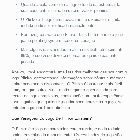
Quando a bola vermelha atinge o fundo da estrutura, la
cual pode entrar numa barra com vários prémios.
O Plinko é 1 jogo comprovadamente razonable, e cada
rodada pode ser verificada manualmente.
Por favor, be aware que Plinko Back button não é o jogo
para operating system fracos de coração.
Mas alguns cassinos foram além elizabeth oferecem até
99%, o que você deve concordar os quais é bastante
pesado.
Abaixo, você encontrará uma lista dos melhores casinos com o
jogo Plinko, apresentando informações sobre bônus e métodos
sobre pagamento disponíveis. O Plinko é bastante mais fácil
carry out que outros slots e não requer o aprendizado para
regras de jogo complexas, combinações ou muita experiência.
Isso significa que qualquer jogador pode aproveitar o jogo, se
entreter e ganhar 1 bom dinheiro.
Que Variações Do Jogo De Plinko Existem?
O Plinko é o jogo comprovadamente rotundo, e cada rodada
pode ser verificada manualmente. Os resultados do jogo são