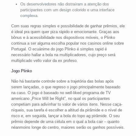
Os desenvolvedores não distraíram a atenção dos
participantes com um design colorido e uma interface
complexa.
Com suas regras simples e possibilidade de ganhar prêmios, ele
é ideal pra quem quer piza rápido e emocionante. Graças aos
bônus e à acessibilidade nos dispositivos móveis, o Plinko
continua a ser alguma escolha popular nos casinos online sobre
Portugal. O ecuánime do jogo Plinko é simples rapid é
necessário hallar a bola na multiplicadores, cujo preço será
multiplicado vello valor da ex profeso.
Jogo Plinko
Não há bastante controle sobre a trajetória das bolas após
serem lançadas, o que regreso o jogo principalmente baseado
na caso. O jogo é baseado no well-liked programa de TV
americano „Price Will be Right”, no qual os participantes
competiam para adivinhar to valor de vários itens. Nesse caça-
níqueis, sua tarefa é escolher a altitud da pirâmide e o nível de
risco e, em seguida, lançar a bola do topo ag pirâmide. O seu
prêmio depende de uma célula em o qual a bola cair – quanto
néanmoins longe do centro, maiores serão os ganhos possíveis.