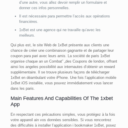
d’une autre, vous allez devoir remplir un formulaire et
donner ces infos personnelles.
Il est nécessaire para permettre l’accès aux opérations
financières.
1xBet est une agence qui ne travaille qu’avec les
meilleurs.
Qui plus est, le site Web de 1xBet présente aux clients une
chance de créer une combinaison gagnante et de partager leur
coupon para pari avec leurs amis. La société de paris 1xBet
organise chaque an un Combat” „des Coupons de london, offrant
ainsi los angeles possibilité aux internautes d’obtenir un reward
supplémentaire. Il se trouve plusieurs façons de télécharger
1xBet en déambulant votre iPhone. Une fois l’application mobile
1xBet iOS installée, vous pouvez immédiatement vous lancer
dans les paris.
Main Features And Capabilities Of The 1xbet
App
En respectant ces précautions simples, vous protégez à la fois
votre appareil ain vos données sensibles. Si vous rencontrez
des difficultés à installer l’application i bookmaker 1xBet, posez