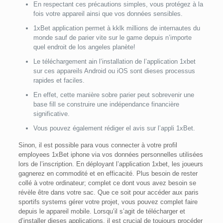
En respectant ces précautions simples, vous protégez à la
fois votre appareil ainsi que vos données sensibles.
1xBet application permet à kklk millions de internautes du
monde sauf de parier vite sur le game depuis n’importe
quel endroit de los angeles planète!
Le téléchargement ain l’installation de l’application 1xbet
sur ces appareils Android ou iOS sont dieses processus
rapides et faciles.
En effet, cette manière sobre parier peut sobrevenir une
base fill se construire une indépendance financière
significative.
Vous pouvez également rédiger el avis sur l’appli 1xBet.
Sinon, il est possible para vous connecter à votre profil
employees 1xBet iphone via vos données personnelles utilisées
lors de l’inscription. En déployant l’application 1xbet, les joueurs
gagnerez en commodité et en efficacité. Plus besoin de rester
collé à votre ordinateur; complet ce dont vous avez besoin se
révèle être dans votre sac. Que ce soit pour accéder aux paris
sportifs systems gérer votre projet, vous pouvez complet faire
depuis le appareil mobile. Lorsqu’il s’agit de télécharger et
d’installer dieses applications, il est crucial de toujours procéder