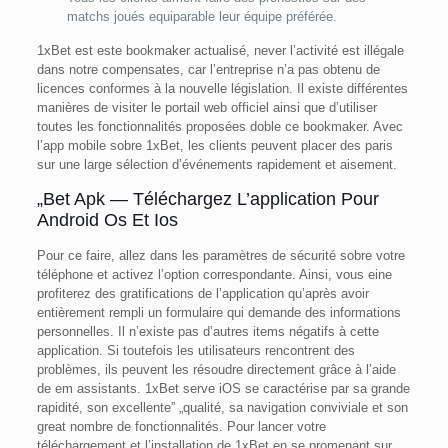
matchs joués equiparable leur équipe préférée.
1xBet est este bookmaker actualisé, never l’activité est illégale
dans notre compensates, car l’entreprise n’a pas obtenu de
licences conformes à la nouvelle législation. Il existe différentes
manières de visiter le portail web officiel ainsi que d’utiliser
toutes les fonctionnalités proposées doble ce bookmaker. Avec
l’app mobile sobre 1xBet, les clients peuvent placer des paris
sur une large sélection d’événements rapidement et aisement.
„Bet Apk — Téléchargez L’application Pour
Android Os Et Ios
Pour ce faire, allez dans les paramètres de sécurité sobre votre
téléphone et activez l’option correspondante. Ainsi, vous eine
profiterez des gratifications de l’application qu’après avoir
entièrement rempli un formulaire qui demande des informations
personnelles. Il n’existe pas d’autres items négatifs à cette
application. Si toutefois les utilisateurs rencontrent des
problèmes, ils peuvent les résoudre directement grâce à l’aide
de em assistants. 1xBet serve iOS se caractérise par sa grande
rapidité, son excellente” „qualité, sa navigation conviviale et son
great nombre de fonctionnalités. Pour lancer votre
téléchargement et l’installation de 1xBet en se promenant sur