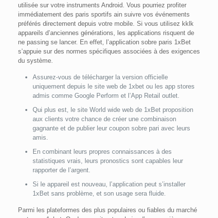
utilisée sur votre instruments Android. Vous pourriez profiter
immédiatement des paris sportifs ain suivre vos événements
préférés directement depuis votre mobile. Si vous utilisez kklk
appareils d’anciennes générations, les applications risquent de
ne passing se lancer. En effet, l’application sobre paris 1xBet
s’appuie sur des normes spécifiques associées à des exigences
du système.
Assurez-vous de télécharger la version officielle
uniquement depuis le site web de 1xbet ou les app stores
admis comme Google Perform et l’App Retail outlet.
Qui plus est, le site World wide web de 1xBet proposition
aux clients votre chance de créer une combinaison
gagnante et de publier leur coupon sobre pari avec leurs
amis.
En combinant leurs propres connaissances à des
statistiques vrais, leurs pronostics sont capables leur
rapporter de l’argent.
Si le appareil est nouveau, l’application peut s’installer
1xBet sans problème, et son usage sera fluide.
Parmi les plateformes des plus populaires ou fiables du marché