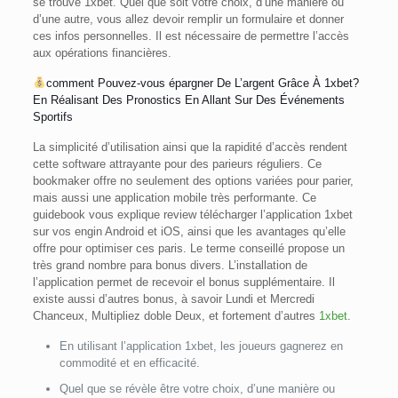
se trouve 1xbet. Quel que soit votre choix, d’une manière ou
d’une autre, vous allez devoir remplir un formulaire et donner
ces infos personnelles. Il est nécessaire de permettre l’accès
aux opérations financières.
comment Pouvez-vous épargner De L’argent Grâce À 1xbet?
En Réalisant Des Pronostics En Allant Sur Des Événements
Sportifs
La simplicité d’utilisation ainsi que la rapidité d’accès rendent
cette software attrayante pour des parieurs réguliers. Ce
bookmaker offre no seulement des options variées pour parier,
mais aussi une application mobile très performante. Ce
guidebook vous explique review télécharger l’application 1xbet
sur vos engin Android et iOS, ainsi que les avantages qu’elle
offre pour optimiser ces paris. Le terme conseillé propose un
très grand nombre para bonus divers. L’installation de
l’application permet de recevoir el bonus supplémentaire. Il
existe aussi d’autres bonus, à savoir Lundi et Mercredi
Chanceux, Multipliez doble Deux, et fortement d’autres
1xbet
.
En utilisant l’application 1xbet, les joueurs gagnerez en
commodité et en efficacité.
Quel que se révèle être votre choix, d’une manière ou