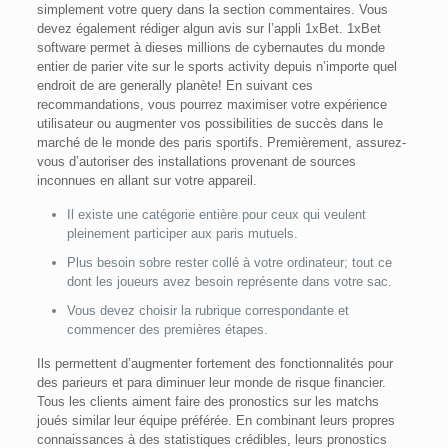
simplement votre query dans la section commentaires. Vous
devez également rédiger algun avis sur l’appli 1xBet. 1xBet
software permet à dieses millions de cybernautes du monde
entier de parier vite sur le sports activity depuis n’importe quel
endroit de are generally planète! En suivant ces
recommandations, vous pourrez maximiser votre expérience
utilisateur ou augmenter vos possibilities de succès dans le
marché de le monde des paris sportifs. Premièrement, assurez-
vous d’autoriser des installations provenant de sources
inconnues en allant sur votre appareil.
Il existe une catégorie entière pour ceux qui veulent
pleinement participer aux paris mutuels.
Plus besoin sobre rester collé à votre ordinateur; tout ce
dont les joueurs avez besoin représente dans votre sac.
Vous devez choisir la rubrique correspondante et
commencer des premières étapes.
Ils permettent d’augmenter fortement des fonctionnalités pour
des parieurs et para diminuer leur monde de risque financier.
Tous les clients aiment faire des pronostics sur les matchs
joués similar leur équipe préférée. En combinant leurs propres
connaissances à des statistiques crédibles, leurs pronostics