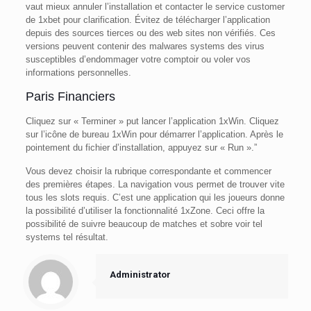
vaut mieux annuler l’installation et contacter le service customer
de 1xbet pour clarification. Évitez de télécharger l’application
depuis des sources tierces ou des web sites non vérifiés. Ces
versions peuvent contenir des malwares systems des virus
susceptibles d’endommager votre comptoir ou voler vos
informations personnelles.
Paris Financiers
Cliquez sur « Terminer » put lancer l’application 1xWin. Cliquez
sur l’icône de bureau 1xWin pour démarrer l’application. Après le
pointement du fichier d’installation, appuyez sur « Run ».”
Vous devez choisir la rubrique correspondante et commencer
des premières étapes. La navigation vous permet de trouver vite
tous les slots requis. C’est une application qui les joueurs donne
la possibilité d’utiliser la fonctionnalité 1xZone. Ceci offre la
possibilité de suivre beaucoup de matches et sobre voir tel
systems tel résultat.
Administrator