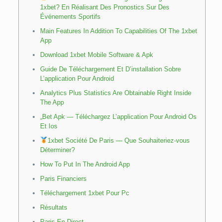
1xbet? En Réalisant Des Pronostics Sur Des
Événements Sportifs
Main Features In Addition To Capabilities Of The 1xbet
App
Download 1xbet Mobile Software & Apk
Guide De Téléchargement Et D’installation Sobre
L’application Pour Android
Analytics Plus Statistics Are Obtainable Right Inside
The App
„Bet Apk — Téléchargez L’application Pour Android Os
Et Ios
1xbet Société De Paris — Que Souhaiteriez-vous
Déterminer?
How To Put In The Android App
Paris Financiers
Téléchargement 1xbet Pour Pc
Résultats
Paris En Direct