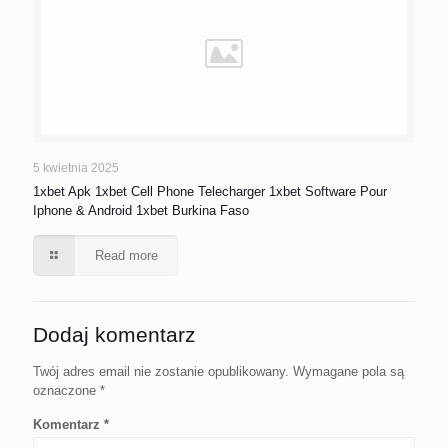
5 kwietnia 2025
1xbet Apk 1xbet Cell Phone Telecharger 1xbet Software Pour
Iphone & Android 1xbet Burkina Faso
Read more
Dodaj komentarz
Twój adres email nie zostanie opublikowany.
Wymagane pola są
oznaczone
*
Komentarz
*