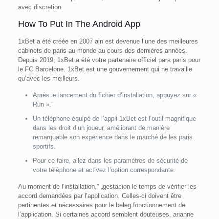
avec discretion.
How To Put In The Android App
1xBet a été créée en 2007 ain est devenue l’une des meilleures
cabinets de paris au monde au cours des dernières années.
Depuis 2019, 1xBet a été votre partenaire officiel para paris pour
le FC Barcelone. 1xBet est une gouvernement qui ne travaille
qu’avec les meilleurs.
Après le lancement du fichier d’installation, appuyez sur «
Run ».”
Un téléphone équipé de l’appli 1xBet est l’outil magnifique
dans les droit d’un joueur, améliorant de manière
remarquable son expérience dans le marché de les paris
sportifs.
Pour ce faire, allez dans les paramètres de sécurité de
votre téléphone et activez l’option correspondante.
Au moment de l’installation,” „gestacion le temps de vérifier les
accord demandées par l’application. Celles-ci doivent être
pertinentes et nécessaires pour le beleg fonctionnement de
l’application. Si certaines accord semblent douteuses, arianne