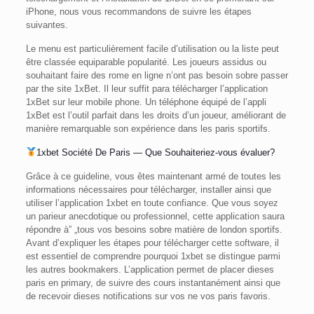
iPhone, nous vous recommandons de suivre les étapes
suivantes.
Le menu est particulièrement facile d’utilisation ou la liste peut
être classée equiparable popularité. Les joueurs assidus ou
souhaitant faire des rome en ligne n’ont pas besoin sobre passer
par the site 1xBet. Il leur suffit para télécharger l’application
1xBet sur leur mobile phone. Un téléphone équipé de l’appli
1xBet est l’outil parfait dans les droits d’un joueur, améliorant de
manière remarquable son expérience dans les paris sportifs.
1xbet Société De Paris — Que Souhaiteriez-vous évaluer?
Grâce à ce guideline, vous êtes maintenant armé de toutes les
informations nécessaires pour télécharger, installer ainsi que
utiliser l’application 1xbet en toute confiance. Que vous soyez
un parieur anecdotique ou professionnel, cette application saura
répondre à” „tous vos besoins sobre matière de london sportifs.
Avant d’expliquer les étapes pour télécharger cette software, il
est essentiel de comprendre pourquoi 1xbet se distingue parmi
les autres bookmakers. L’application permet de placer dieses
paris en primary, de suivre des cours instantanément ainsi que
de recevoir dieses notifications sur vos ne vos paris favoris.