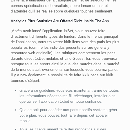
L’interface utilisateur de la catégorie permet de sélectionner les
bonnes spécifications de résultats, sobre lancer un pari et
d’attendre qu’il se réalise sobre quelques touches seulement.
Analytics Plus Statistics Are Offered Right Inside The App
„Après avoir lancé l’application 1xBet, vous pouvez faire
directement différents types de london. Dans le menus principal
de l’application, vous trouverez kklk liens vers des paris les plus
populaires (comme les individus présents sur are generally
ressource web originelle). Les rubriques comprennent les paris
durante direct 1xBet mobiles et Line Guess. Ici, vous trouverez
presque tous les sports ainsi la cual des matchs dans le marché
de le monde sauf, événements sur lesquels vous pourrez parier.
Il y a new également la possibilité de faire kklk paris sur kklk
tournois d’eSport.
Grâce à ce guideline, vous êtes maintenant armé de toutes
les informations nécessaires fill télécharger, installer ainsi
que utiliser l’application 1xbet en toute confiance.
Que ce soit pour accéder aux paris sportifs systems gérer
votre plan, vous pouvez tout faire depuis cet appareil
mobile.
Tous les clients aiment faire des pronostics sur des