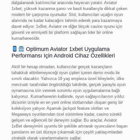
dalgalanarak katılımcılar arasında heyecan yaratır. Aviator
1xbet, yüksek kazanma şansı ve basit kurallarıyla dikkat çeken
modern bir çarpışma oyunudur. Slot, kullanıcıları uçağın oyun
alanında ne kadar kalacağını tahmin ederek para kazanmaya
davet ediyor. 1xBet, Aviator ve diğer birçok casino oyunu için
güvenli ve emniyetli bir platform sağlayan lider bir online
kumarhanesidir.
Optimum Aviator 1xbet Uygulama
Performansı Için Android Cihaz Özellikleri
Aktif bir hesap olmadan, kullanıcılar gerçek kazançların
tahakkuk ettirilemeyeceği oyun çipleri içeren demo modu ile
sınırlı olacaktır. Yalnızca 18 yaş empieza üzeri bireylerin, ülke
mevzuatı tarafından öngörüldüğü takdirde, gerçek parayla oyun
oynamasına izin vererek sorumlu oyun uygulamalarına bağlı
kalıyoruz. Kumarhanenin kalbinde, oyun sağlayıcılarının yıldız
dizisinin izniyle en en yeni online slotlarından oluşan geniş bir
koleksiyon yatıyor. Aşamalı jackpot feature slotları ve
Megaways oyunlarından özel sürümlere kadar, casino sürekli
gelişen ve eğlenceli bir deneyim sağlar. Bu araçlar, Aviator
1xBet deneyimini uyumlu bir şekilde artırarak oyuncuların başarı
şanslarını en üst düzeye çıkarmak için çeşitli yaklaşımlardan
stratejik olarak yararlanmalarını sağlar.