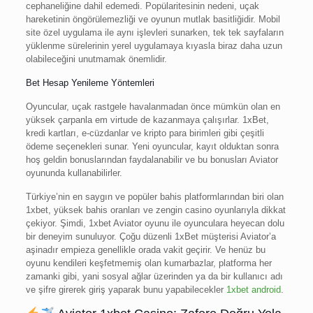
cephaneliğine dahil edemedi. Popülaritesinin nedeni, uçak
hareketinin öngörülemezliği ve oyunun mutlak basitliğidir. Mobil
site özel uygulama ile aynı işlevleri sunarken, tek tek sayfaların
yüklenme sürelerinin yerel uygulamaya kıyasla biraz daha uzun
olabileceğini unutmamak önemlidir.
Bet Hesap Yenileme Yöntemleri
Oyuncular, uçak rastgele havalanmadan önce mümkün olan en
yüksek çarpanla em virtude de kazanmaya çalışırlar. 1xBet,
kredi kartları, e-cüzdanlar ve kripto para birimleri gibi çeşitli
ödeme seçenekleri sunar. Yeni oyuncular, kayıt olduktan sonra
hoş geldin bonuslarından faydalanabilir ve bu bonusları Aviator
oyununda kullanabilirler.
Türkiye’nin en saygın ve popüler bahis platformlarından biri olan
1xbet, yüksek bahis oranları ve zengin casino oyunlarıyla dikkat
çekiyor. Şimdi, 1xbet Aviator oyunu ile oyunculara heyecan dolu
bir deneyim sunuluyor. Çoğu düzenli 1xBet müşterisi Aviator’a
aşinadır empieza genellikle orada vakit geçirir. Ve henüz bu
oyunu kendileri keşfetmemiş olan kumarbazlar, platforma her
zamanki gibi, yani sosyal ağlar üzerinden ya da bir kullanıcı adı
ve şifre girerek giriş yaparak bunu yapabilecekler
1xbet android
.