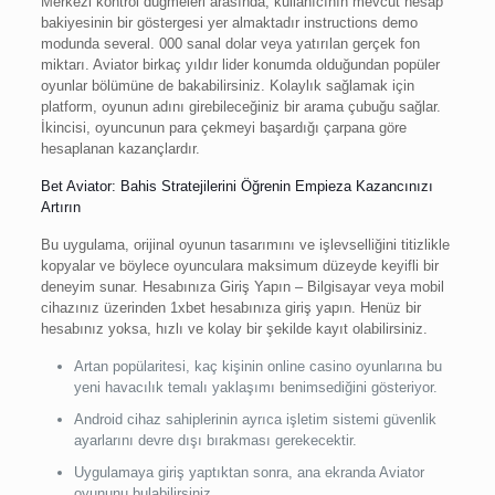
Merkezi kontrol düğmeleri arasında, kullanıcının mevcut hesap
bakiyesinin bir göstergesi yer almaktadır instructions demo
modunda several. 000 sanal dolar veya yatırılan gerçek fon
miktarı. Aviator birkaç yıldır lider konumda olduğundan popüler
oyunlar bölümüne de bakabilirsiniz. Kolaylık sağlamak için
platform, oyunun adını girebileceğiniz bir arama çubuğu sağlar.
İkincisi, oyuncunun para çekmeyi başardığı çarpana göre
hesaplanan kazançlardır.
Bet Aviator: Bahis Stratejilerini Öğrenin Empieza Kazancınızı
Artırın
Bu uygulama, orijinal oyunun tasarımını ve işlevselliğini titizlikle
kopyalar ve böylece oyunculara maksimum düzeyde keyifli bir
deneyim sunar. Hesabınıza Giriş Yapın – Bilgisayar veya mobil
cihazınız üzerinden 1xbet hesabınıza giriş yapın. Henüz bir
hesabınız yoksa, hızlı ve kolay bir şekilde kayıt olabilirsiniz.
Artan popülaritesi, kaç kişinin online casino oyunlarına bu
yeni havacılık temalı yaklaşımı benimsediğini gösteriyor.
Android cihaz sahiplerinin ayrıca işletim sistemi güvenlik
ayarlarını devre dışı bırakması gerekecektir.
Uygulamaya giriş yaptıktan sonra, ana ekranda Aviator
oyununu bulabilirsiniz.