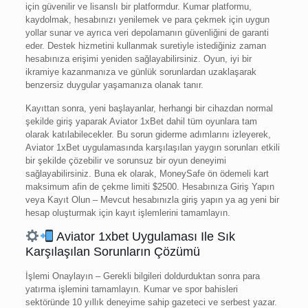
için güvenilir ve lisanslı bir platformdur. Kumar platformu,
kaydolmak, hesabınızı yenilemek ve para çekmek için uygun
yollar sunar ve ayrıca veri depolamanın güvenliğini de garanti
eder. Destek hizmetini kullanmak suretiyle istediğiniz zaman
hesabınıza erişimi yeniden sağlayabilirsiniz. Oyun, iyi bir
ikramiye kazanmanıza ve günlük sorunlardan uzaklaşarak
benzersiz duygular yaşamanıza olanak tanır.
Kayıttan sonra, yeni başlayanlar, herhangi bir cihazdan normal
şekilde giriş yaparak Aviator 1xBet dahil tüm oyunlara tam
olarak katılabilecekler. Bu sorun giderme adımlarını izleyerek,
Aviator 1xBet uygulamasında karşılaşılan yaygın sorunları etkili
bir şekilde çözebilir ve sorunsuz bir oyun deneyimi
sağlayabilirsiniz. Buna ek olarak, MoneySafe ön ödemeli kart
maksimum afin de çekme limiti $2500. Hesabınıza Giriş Yapın
veya Kayıt Olun – Mevcut hesabınızla giriş yapın ya ag yeni bir
hesap oluşturmak için kayıt işlemlerini tamamlayın.
Aviator 1xbet Uygulaması Ile Sık
Karşılaşılan Sorunların Çözümü
İşlemi Onaylayın – Gerekli bilgileri doldurduktan sonra para
yatırma işlemini tamamlayın. Kumar ve spor bahisleri
sektöründe 10 yıllık deneyime sahip gazeteci ve serbest yazar.