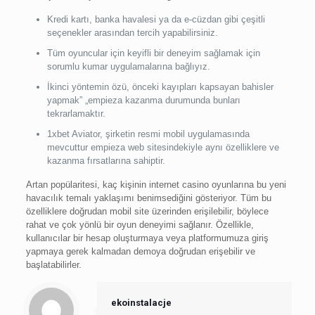
Kredi kartı, banka havalesi ya da e-cüzdan gibi çeşitli
seçenekler arasından tercih yapabilirsiniz.
Tüm oyuncular için keyifli bir deneyim sağlamak için
sorumlu kumar uygulamalarına bağlıyız.
İkinci yöntemin özü, önceki kayıpları kapsayan bahisler
yapmak” „empieza kazanma durumunda bunları
tekrarlamaktır.
1xbet Aviator, şirketin resmi mobil uygulamasında
mevcuttur empieza web sitesindekiyle aynı özelliklere ve
kazanma fırsatlarına sahiptir.
Artan popülaritesi, kaç kişinin internet casino oyunlarına bu yeni
havacılık temalı yaklaşımı benimsediğini gösteriyor. Tüm bu
özelliklere doğrudan mobil site üzerinden erişilebilir, böylece
rahat ve çok yönlü bir oyun deneyimi sağlanır. Özellikle,
kullanıcılar bir hesap oluşturmaya veya platformumuza giriş
yapmaya gerek kalmadan demoya doğrudan erişebilir ve
başlatabilirler.
ekoinstalacje