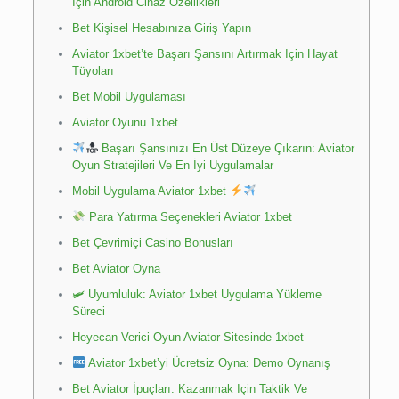
Için Android Cihaz Özellikleri
Bet Kişisel Hesabınıza Giriş Yapın
Aviator 1xbet’te Başarı Şansını Artırmak Için Hayat
Tüyoları
Bet Mobil Uygulaması
Aviator Oyunu 1xbet
Başarı Şansınızı En Üst Düzeye Çıkarın: Aviator
Oyun Stratejileri Ve En İyi Uygulamalar
Mobil Uygulama Aviator 1xbet
Para Yatırma Seçenekleri Aviator 1xbet
Bet Çevrimiçi Casino Bonusları
Bet Aviator Oyna
🛩 Uyumluluk: Aviator 1xbet Uygulama Yükleme
Süreci
Heyecan Verici Oyun Aviator Sitesinde 1xbet
Aviator 1xbet’yi Ücretsiz Oyna: Demo Oynanış
Bet Aviator İpuçları: Kazanmak Için Taktik Ve