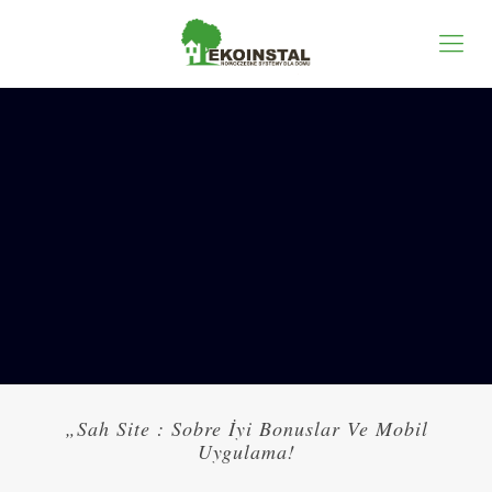
„Sah Site ️: Sobre İyi Bonuslar Ve Mobil
Uygulama!