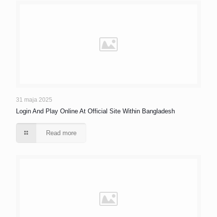
31 maja 2025
Login And Play Online At Official Site Within Bangladesh
Read more