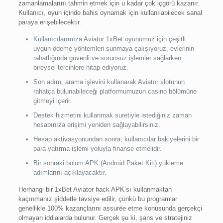
zamanlamalarını tahmin etmek için u kadar çok içgörü kazanır.
Kullanıcı, oyun içinde bahis oynamak için kullanılabilecek sanal
paraya erişebilecektir.
Kullanıcılarımıza Aviator 1xBet oyunumuz için çeşitli
uygun ödeme yöntemleri sunmaya çalışıyoruz, evlerinin
rahatlığında güvenli ve sorunsuz işlemler sağlarken
bireysel tercihlere hitap ediyoruz.
Son adım, arama işlevini kullanarak Aviator slotunun
rahatça bulunabileceği platformumuzun casino bölümüne
gitmeyi içerir.
Destek hizmetini kullanmak suretiyle istediğiniz zaman
hesabınıza erişimi yeniden sağlayabilirsiniz.
Hesap aktivasyonundan sonra, kullanıcılar bakiyelerini bir
para yatırma işlemi yoluyla finanse etmelidir.
Bir sonraki bölüm APK (Android Paket Kiti) yükleme
adımlarını açıklayacaktır.
Herhangi bir 1xBet Aviator hack APK’sı kullanmaktan
kaçınmanız şiddetle tavsiye edilir, çünkü bu programlar
genellikle 100% kazançlarını assurée etme konusunda gerçekçi
olmayan iddialarda bulunur. Gerçek şu ki, şans ve stratejiniz