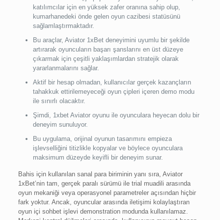
katılımcılar için en yüksek zafer oranına sahip olup,
kumarhanedeki önde gelen oyun cazibesi statüsünü
sağlamlaştırmaktadır.
Bu araçlar, Aviator 1xBet deneyimini uyumlu bir şekilde
artırarak oyuncuların başarı şanslarını en üst düzeye
çıkarmak için çeşitli yaklaşımlardan stratejik olarak
yararlanmalarını sağlar.
Aktif bir hesap olmadan, kullanıcılar gerçek kazançların
tahakkuk ettirilemeyeceği oyun çipleri içeren demo modu
ile sınırlı olacaktır.
Şimdi, 1xbet Aviator oyunu ile oyunculara heyecan dolu bir
deneyim sunuluyor.
Bu uygulama, orijinal oyunun tasarımını empieza
işlevselliğini titizlikle kopyalar ve böylece oyunculara
maksimum düzeyde keyifli bir deneyim sunar.
Bahis için kullanılan sanal para biriminin yanı sıra, Aviator
1xBet’nin tam, gerçek paralı sürümü ile trial muadili arasında
oyun mekaniği veya operasyonel parametreler açısından hiçbir
fark yoktur. Ancak, oyuncular arasında iletişimi kolaylaştıran
oyun içi sohbet işlevi demonstration modunda kullanılamaz.