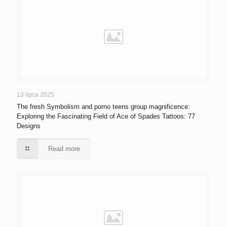
13 lipca 2025
The fresh Symbolism and porno teens group magnificence:
Exploring the Fascinating Field of Ace of Spades Tattoos: 77
Designs
Read more