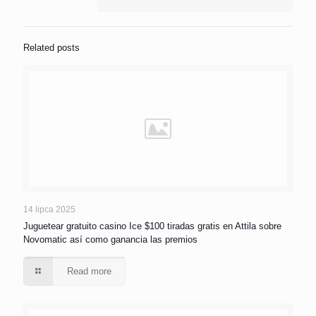
Related posts
14 lipca 2025
Juguetear gratuito casino Ice $100 tiradas gratis en Attila sobre
Novomatic así­ como ganancia las premios
Read more