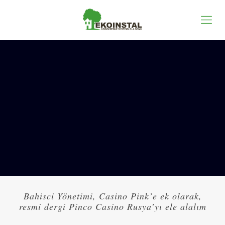
Bahisci Yönetimi, Casino Pink’e ek olarak,
resmi dergi Pinco Casino Rusya’yı ele alalım