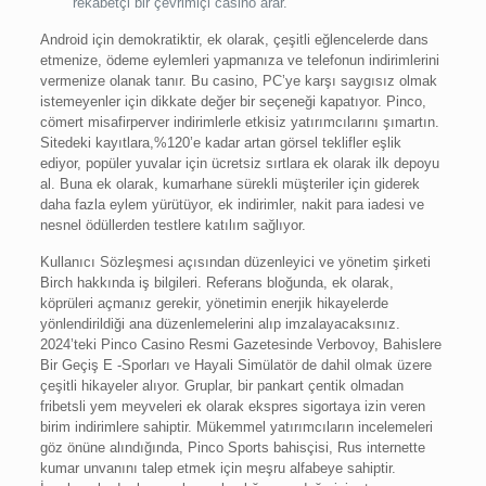
rekabetçi bir çevrimiçi casino arar.
Android için demokratiktir, ek olarak, çeşitli eğlencelerde dans
etmenize, ödeme eylemleri yapmanıza ve telefonun indirimlerini
vermenize olanak tanır. Bu casino, PC’ye karşı saygısız olmak
istemeyenler için dikkate değer bir seçeneği kapatıyor. Pinco,
cömert misafirperver indirimlerle etkisiz yatırımcılarını şımartın.
Sitedeki kayıtlara,%120’e kadar artan görsel teklifler eşlik
ediyor, popüler yuvalar için ücretsiz sırtlara ek olarak ilk depoyu
al. Buna ek olarak, kumarhane sürekli müşteriler için giderek
daha fazla eylem yürütüyor, ek indirimler, nakit para iadesi ve
nesnel ödüllerden testlere katılım sağlıyor.
Kullanıcı Sözleşmesi açısından düzenleyici ve yönetim şirketi
Birch hakkında iş bilgileri. Referans bloğunda, ek olarak,
köprüleri açmanız gerekir, yönetimin enerjik hikayelerde
yönlendirildiği ana düzenlemelerini alıp imzalayacaksınız.
2024’teki Pinco Casino Resmi Gazetesinde Verbovoy, Bahislere
Bir Geçiş E -Sporları ve Hayali Simülatör de dahil olmak üzere
çeşitli hikayeler alıyor. Gruplar, bir pankart çentik olmadan
fribetsli yem meyveleri ek olarak ekspres sigortaya izin veren
birim indirimlere sahiptir. Mükemmel yatırımcıların incelemeleri
göz önüne alındığında, Pinco Sports bahisçisi, Rus internette
kumar unvanını talep etmek için meşru alfabeye sahiptir.