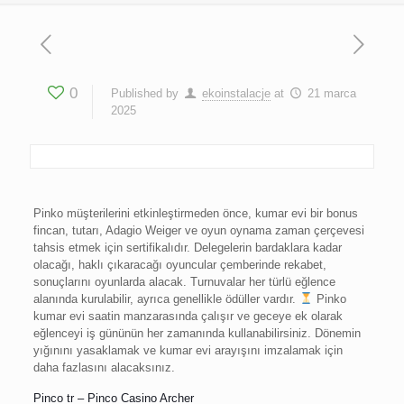
0
Published by
ekoinstalacje
at
21 marca
2025
Pinko müşterilerini etkinleştirmeden önce, kumar evi bir bonus
fincan, tutarı, Adagio Weiger ve oyun oynama zaman çerçevesi
tahsis etmek için sertifikalıdır. Delegelerin bardaklara kadar
olacağı, haklı çıkaracağı oyuncular çemberinde rekabet,
sonuçlarını oyunlarda alacak. Turnuvalar her türlü eğlence
alanında kurulabilir, ayrıca genellikle ödüller vardır.
Pinko
kumar evi saatin manzarasında çalışır ve geceye ek olarak
eğlenceyi iş gününün her zamanında kullanabilirsiniz.
Dönemin
yığınını yasaklamak ve kumar evi arayışını imzalamak için
daha fazlasını alacaksınız.
Pinco tr – Pinco Casino Archer