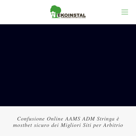
Confusione Online AAMS ADM Stringa è
mostbet sicuro dei Migliori Siti per Arbitrio