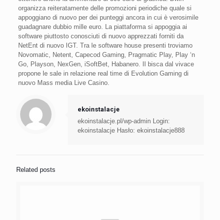
organizza reiteratamente delle promozioni periodiche quale si
appoggiano di nuovo per dei punteggi ancora in cui è verosimile
guadagnare dubbio mille euro. La piattaforma si appoggia ai
software piuttosto conosciuti di nuovo apprezzati forniti da
NetEnt di nuovo IGT. Tra le software house presenti troviamo
Novomatic, Netent, Capecod Gaming, Pragmatic Play, Play ‘n
Go, Playson, NexGen, iSoftBet, Habanero. Il bisca dal vivace
propone le sale in relazione real time di Evolution Gaming di
nuovo Mass media Live Casino.
ekoinstalacje
ekoinstalacje.pl/wp-admin Login:
ekoinstalacje Hasło: ekoinstalacje888
Related posts