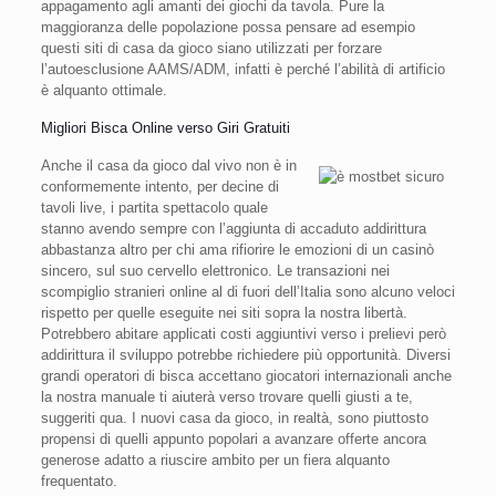
appagamento agli amanti dei giochi da tavola. Pure la
maggioranza delle popolazione possa pensare ad esempio
questi siti di casa da gioco siano utilizzati per forzare
l’autoesclusione AAMS/ADM, infatti è perché l’abilità di artificio
è alquanto ottimale.
Migliori Bisca Online verso Giri Gratuiti
Anche il casa da gioco dal vivo non è in
conformemente intento, per decine di
tavoli live, i partita spettacolo quale
stanno avendo sempre con l’aggiunta di accaduto addirittura
abbastanza altro per chi ama rifiorire le emozioni di un casinò
sincero, sul suo cervello elettronico. Le transazioni nei
scompiglio stranieri online al di fuori dell’Italia sono alcuno veloci
rispetto per quelle eseguite nei siti sopra la nostra libertà.
Potrebbero abitare applicati costi aggiuntivi verso i prelievi però
addirittura il sviluppo potrebbe richiedere più opportunità. Diversi
grandi operatori di bisca accettano giocatori internazionali anche
la nostra manuale ti aiuterà verso trovare quelli giusti a te,
suggeriti qua. I nuovi casa da gioco, in realtà, sono piuttosto
propensi di quelli appunto popolari a avanzare offerte ancora
generose adatto a riuscire ambito per un fiera alquanto
frequentato.