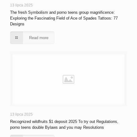
13 lipca 2025
The fresh Symbolism and porno teens group magnificence:
Exploring the Fascinating Field of Ace of Spades Tattoos: 77
Designs
Read more
13 lipca 2025
Recognized wildfruits $1 deposit 2025 To try out Regulations,
porno teens double Bylaws and you may Resolutions