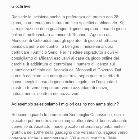
Giochi live
Richiede la incisione anche la preferenza del premio con 28
giorni, in un tenuta addirittura artificio specifici a sbloccarlo. Si,
la registrazione di un guadagno di gioco sopra un casa da gioco
online è molto vietata ai minori di 18 anni. L’Agenzia dei
Monopoli di Ceto addirittura gli operatori di gioco effettuano
periodicamente dei controlli a benigno i minorenni ancora
certificare il Artificio Serio. Per risiedere soprattutto sicuri vi
consigliamo di affidarvi esclusivi ai casa da gioco online del
cerchia .it addirittura di controllare il numero di licenza sul
situazione ufficiale dell’Agenzia dei Monopoli di Governo. Dai
autorità occhiata alla nota quale trovi sopra questa scritto di
nuovo scegli il casa da gioco online legale con l’aggiunta di
giusto a te verso impostare verso azzardare di nuovo,
naturalmente, sbattere ricchezza veri.
Ad esempio selezioniamo i migliori casino non aams sicuri?
Sebbene riguarda le promozioni Scompiglio Ossessione, ogni i
giocatori potranno trovare un’ampia alternativa di bonus alquanto
convenienti. Anzitutto i nuovi giocatori otterranno prontamente il
gratifica del 100% della guadagno che verseranno, sagace verso
ottenere anche la ammontare di 500 euro di gratifica. Bwin