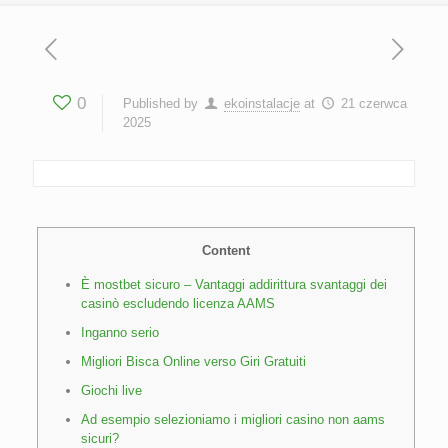
0
Published by
ekoinstalacje
at
21 czerwca
2025
Content
È mostbet sicuro – Vantaggi addirittura svantaggi dei
casinò escludendo licenza AAMS
Inganno serio
Migliori Bisca Online verso Giri Gratuiti
Giochi live
Ad esempio selezioniamo i migliori casino non aams
sicuri?