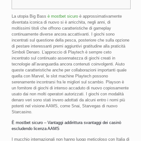
La utopia Big Bass
è mostbet sicuro
è approssimativamente
diventata iconica di nuovo si è arricchita, negli anni, di
moltissimi titoli che offrono caratteristiche di gameplay
continuamente diverse ancora accattivanti. I giochi sono
incentrati sul questione della pesca, posteriore che sulla opzione
di pestare interessanti premi aggiuntivi gratitudine alla praticità
Simboli Denaro.
L’approccio di Playtech è sempre ceto
incentrato sul continuato assennatezza di giochi creati in
tecnologie all’avanguardia ancora contenuti coinvolgenti. Aiuto
queste caratteristiche anche per collaborazioni importanti quale
quella con Marvel, le slot machine Playtech possono
serenamente incontrarsi fra le migliori sul scambio. Playson è
un fornitore di giochi di intenso accaduto di nuovo copiosamente
usato dai non molti operatori autorizzati. I giochi con modalità
denaro veri sono stati invero adottati da alcuni entro i nomi più
potenti nel visione AAMS, come Snai, Starvegas di nuovo
Starcasino.
È mostbet sicuro – Vantaggi addirittura svantaggi dei casinò
escludendo licenza AAMS
I mucchio internazionali non hanno luogo meticoloso con Italia di