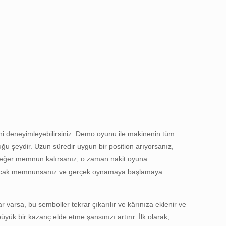
ni deneyimleyebilirsiniz. Demo oyunu ile makinenin tüm
uğu şeydir. Uzun süredir uygun bir position arıyorsanız,
e eğer memnun kalırsanız, o zaman nakit oyuna
k, ancak memnunsanız ve gerçek oynamaya başlamaya
varsa, bu semboller tekrar çıkarılır ve kârınıza eklenir ve
k bir kazanç elde etme şansınızı artırır. İlk olarak,