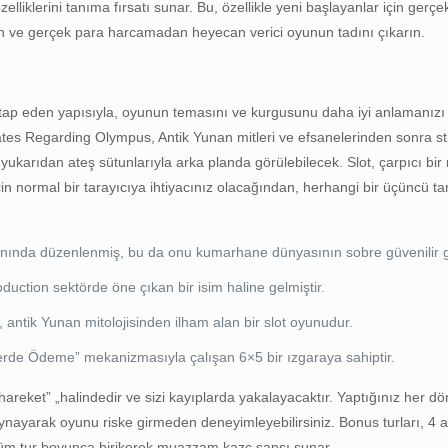
liklerini tanıma fırsatı sunar. Bu, özellikle yeni başlayanlar için gerç
in ve gerçek para harcamadan heyecan verici oyunun tadını çıkarın.
p eden yapısıyla, oyunun temasını ve kurgusunu daha iyi anlamanızı sağl
ates Regarding Olympus, Antik Yunan mitleri ve efsanelerinden sonra sti
ukarıdan ateş sütunlarıyla arka planda görülebilecek. Slot, çarpıcı bi
n normal bir tarayıcıya ihtiyacınız olacağından, herhangi bir üçüncü ta
anında düzenlenmiş, bu da onu kumarhane dünyasının sobre güvenilir geli
roduction sektörde öne çıkan bir isim haline gelmiştir.
, antik Yunan mitolojisinden ilham alan bir slot oyunudur.
erde Ödeme” mekanizmasıyla çalışan 6×5 bir ızgaraya sahiptir.
i hareket” „halindedir ve sizi kayıplarda yakalayacaktır. Yaptığınız her
nayarak oyunu riske girmeden deneyimleyebilirsiniz. Bonus turları, 4 ad
 tüm tur boyunca birikerek muazzam kazç şansı sunar.