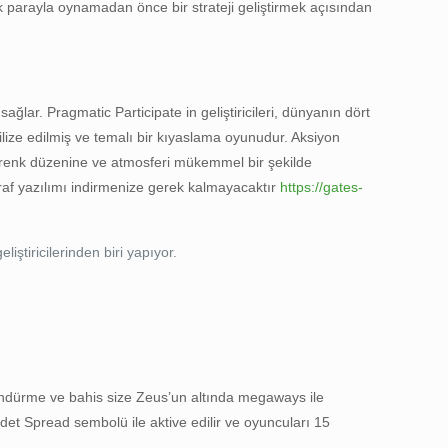
ek parayla oynamadan önce bir strateji geliştirmek açısından
ar. Pragmatic Participate in geliştiricileri, dünyanın dört
lize edilmiş ve temalı bir kıyaslama oyunudur. Aksiyon
r renk düzenine ve atmosferi mükemmel bir şekilde
raf yazılımı indirmenize gerek kalmayacaktır
https://gates-
ştiricilerinden biri yapıyor.
 döndürme ve bahis size Zeus’un altında megaways ile
et Spread sembolü ile aktive edilir ve oyuncuları 15