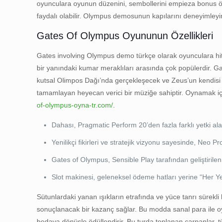
oyunculara oyunun düzenini, sembollerini empieza bonus özel
faydalı olabilir. Olympus demosunun kapılarını deneyimley
Gates Of Olympus Oyununun Özellikleri
Gates involving Olympus demo türkçe olarak oyunculara hita
bir yanındaki kumar meraklıları arasında çok popülerdir. G
kutsal Olimpos Dağı’nda gerçekleşecek ve Zeus’un kendisi y
tamamlayan heyecan verici bir müziğe sahiptir. Oynamak içi
of-olympus-oyna-tr.com/
.
Dahası, Pragmatic Perform 20’den fazla farklı yetki al
Yenilikçi fikirleri ve stratejik vizyonu sayesinde, Neo P
Gates of Olympus, Sensible Play tarafından geliştirilen
Slot makinesi, geleneksel ödeme hatları yerine “Her Y
Sütunlardaki yanan ışıkların etrafında ve yüce tanrı sürekl
sonuçlanacak bir kazanç sağlar. Bu modda sanal para ile oy
bedava dönüşle ödüllendirir. Bu turda toplanan çarpanlar,