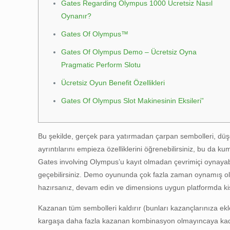
Gates Regarding Olympus 1000 Ücretsiz Nasıl
Oynanır?
Gates Of Olympus™
Gates Of Olympus Demo – Ücretsiz Oyna
Pragmatic Perform Slotu
Ücretsiz Oyun Benefit Özellikleri
Gates Of Olympus Slot Makinesinin Eksileri”
Bu şekilde, gerçek para yatırmadan çarpan sembolleri, düş
ayrıntılarını empieza özelliklerini öğrenebilirsiniz, bu da 
Gates involving Olympus’u kayıt olmadan çevrimiçi oynayab
geçebilirsiniz. Demo oyununda çok fazla zaman oynamış o
hazırsanız, devam edin ve dimensions uygun platformda kiş
Kazanan tüm sembolleri kaldırır (bunları kazançlarınıza ekl
kargaşa daha fazla kazanan kombinasyon olmayıncaya kadar d