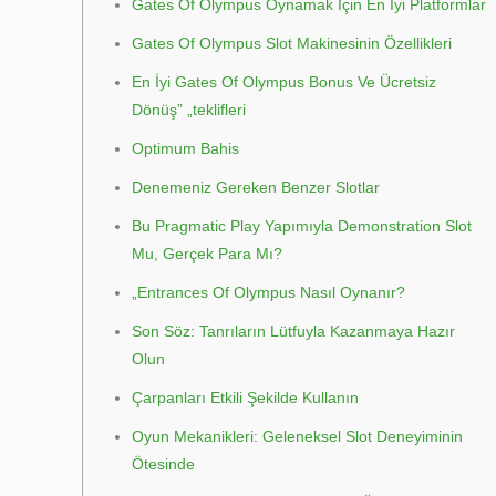
Gates Of Olympus Oynamak İçin En İyi Platformlar
Gates Of Olympus Slot Makinesinin Özellikleri
En İyi Gates Of Olympus Bonus Ve Ücretsiz
Dönüş” „teklifleri
Optimum Bahis
Denemeniz Gereken Benzer Slotlar
Bu Pragmatic Play Yapımıyla Demonstration Slot
Mu, Gerçek Para Mı?
„Entrances Of Olympus Nasıl Oynanır?
Son Söz: Tanrıların Lütfuyla Kazanmaya Hazır
Olun
Çarpanları Etkili Şekilde Kullanın
Oyun Mekanikleri: Geleneksel Slot Deneyiminin
Ötesinde