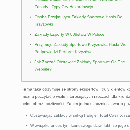
Zasady I Typy Gry Hazardowej»
Osoba Przyjmująca Zakłady Sportowe Hasło Do
Krzyżówki
Zakłady Esporty W 888starz W Polsce
Przyjmuje Zakłady Sportowe Krzyżówka Hasła We
Podpowiedzi Perform Krzyżówek
Jak Zacząć Obstawiać Zakłady Sportowe On The
Website?
Firma taka otrzymuje se strony ekspertów i truly klientó
można poczytać o wielu interesujących rzeczach dla klient
pełen obraz możliwości. Zanim jednak zaczniesz, warto po
Obstawiając zakłady w sekcji habgier Total Casino, rza
W związku unces tym keineswegs dziwi fakt, że jego