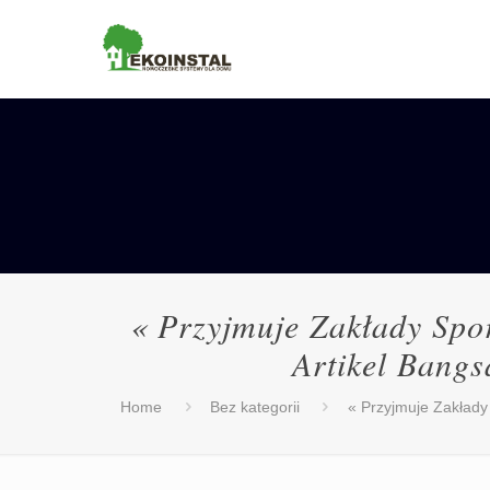
« Przyjmuje Zakłady Spo
Artikel Bangs
Home
Bez kategorii
« Przyjmuje Zakłady