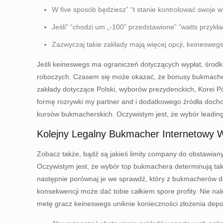
W five sposób będziesz” “t stanie kontrolować swoje w
Jeśli” “chodzi um „-100” przedstawione” “watts przykła
Zazwyczaj takie zakłady mają więcej opcji, keineswe
Jeśli keineswegs ma ograniczeń dotyczących wypłat, środki
roboczych. Czasem się może okazać, że bonusy bukmachersk
zakłady dotyczące Polski, wyborów prezydenckich, Korei Pół
formę rozrywki my partner and i dodatkowego źródła docho
kursów bukmacherskich. Oczywistym jest, że wybór leading
Kolejny Legalny Bukmacher Internetowy 
Zobacz także, bądź są jakieś limity company do obstawian
Oczywistym jest, że wybór top bukmachera determinują takż
następnie porównaj je we sprawdź, który z bukmacherów da
konsekwencji może dać tobie całkiem spore profity. Nie n
metę gracz keineswegs uniknie konieczności złożenia depozy