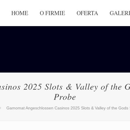
HOME
O FIRMIE
OFERTA
GALER
inos 2025 Slots & Valley of the G
Probe
Gamomat Angeschlossen Casinos 2025 Slots & Valley of the Gods 