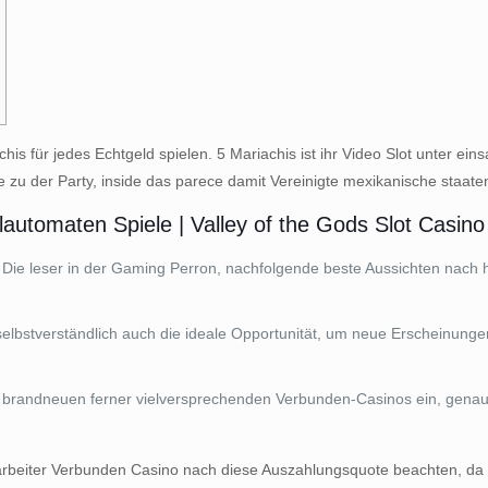
s für jedes Echtgeld spielen. 5 Mariachis ist ihr Video Slot unter eins
Sie zu der Party, inside das parece damit Vereinigte mexikanische staat
automaten Spiele | Valley of the Gods Slot Casino
ie leser in der Gaming Perron, nachfolgende beste Aussichten nach h
 selbstverständlich auch die ideale Opportunität, um neue Erscheinung
brandneuen ferner vielversprechenden Verbunden-Casinos ein, genau 
 mitarbeiter Verbunden Casino nach diese Auszahlungsquote beachten,