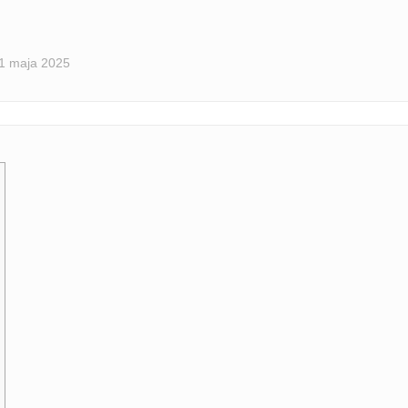
1 maja 2025