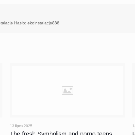
talacje Hasło: ekoinstalacje888
13 lipca 2025
1
s
The fresh Symbolism and porno teens