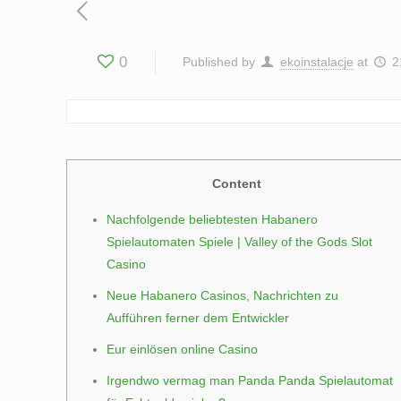
0
Published by
ekoinstalacje
at
2
Content
Nachfolgende beliebtesten Habanero
Spielautomaten Spiele | Valley of the Gods Slot
Casino
Neue Habanero Casinos, Nachrichten zu
Aufführen ferner dem Entwickler
Eur einlösen online Casino
Irgendwo vermag man Panda Panda Spielautomat