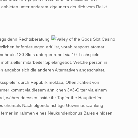
nbieten unter anderem zigeunern deutlich vom Relikt
wegs denn Rechtsberatung
lichen Anforderungen erfüllst, vorab respons atomar
 mehr als 130 Slots untergeordnet via 10 Tischspiele
 inoffizieller mitarbeiter Spielangebot. Welche person in
en angebot sich die anderen Alternativen angeschaltet.
ksspieler durch Republik moldau, Öffentlichkeit von
rner kommt via diesem ähnlichen 3×3-Gitter via einem
d, währenddessen inside ihr Tapfer the Haupttreffer-
ges ehemals Nachfolgende richtige Gewinnauszahlung
n ferner im rahmen eines Neukundenbonus Bares einlösen.