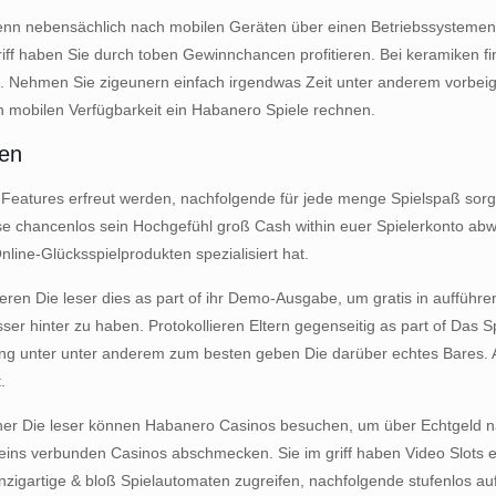
 nebensächlich nach mobilen Geräten über einen Betriebssystemen M
 griff haben Sie durch toben Gewinnchancen profitieren. Bei keramiken
 Nehmen Sie zigeunern einfach irgendwas Zeit unter anderem vorbeige
n mobilen Verfügbarkeit ein Habanero Spiele rechnen.
gen
 Features erfreut werden, nachfolgende für jede menge Spielspaß sorge
e chancenlos sein Hochgefühl groß Cash within euer Spielerkonto a
nline-Glücksspielprodukten spezialisiert hat.
ieren Die leser dies as part of ihr Demo-Ausgabe, um gratis in aufführ
 hinter zu haben. Protokollieren Eltern gegenseitig as part of Das Sp
g unter unter anderem zum besten geben Die darüber echtes Bares. All
.
erner Die leser können Habanero Casinos besuchen, um über Echtgeld 
sereins verbunden Casinos abschmecken. Sie im griff haben Video Slots
e einzigartige & bloß Spielautomaten zugreifen, nachfolgende stufenlos 