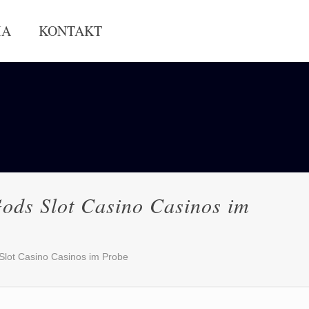
IA
KONTAKT
ods Slot Casino Casinos im
Slot Casino Casinos im Probe