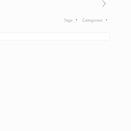
Tags
Categories