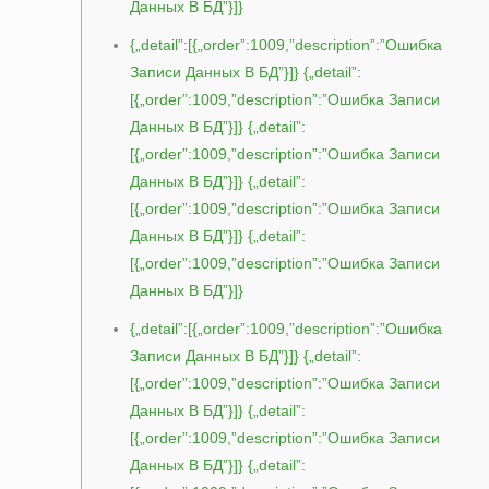
Данных В БД”}]}
{„detail”:[{„order”:1009,”description”:”Ошибка
Записи Данных В БД”}]} {„detail”:
[{„order”:1009,”description”:”Ошибка Записи
Данных В БД”}]} {„detail”:
[{„order”:1009,”description”:”Ошибка Записи
Данных В БД”}]} {„detail”:
[{„order”:1009,”description”:”Ошибка Записи
Данных В БД”}]} {„detail”:
[{„order”:1009,”description”:”Ошибка Записи
Данных В БД”}]}
{„detail”:[{„order”:1009,”description”:”Ошибка
Записи Данных В БД”}]} {„detail”:
[{„order”:1009,”description”:”Ошибка Записи
Данных В БД”}]} {„detail”:
[{„order”:1009,”description”:”Ошибка Записи
Данных В БД”}]} {„detail”: