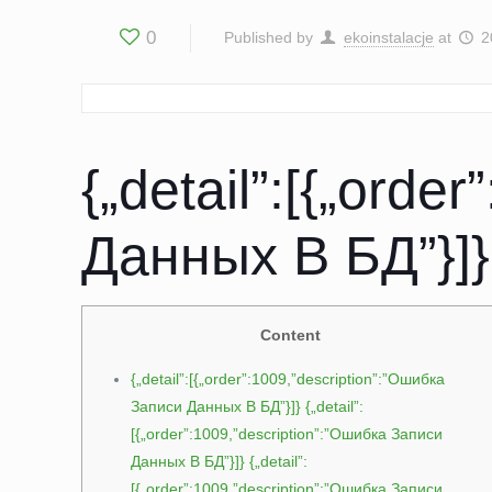
0
Published by
ekoinstalacje
at
2
{„detail”:[{„ord
Данных В БД”}]}
Content
{„detail”:[{„order”:1009,”description”:”Ошибка
Записи Данных В БД”}]} {„detail”:
[{„order”:1009,”description”:”Ошибка Записи
Данных В БД”}]} {„detail”:
[{„order”:1009,”description”:”Ошибка Записи