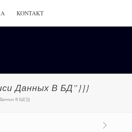
IA
KONTAKT
писи Данных В БД”}]}
 Данных В БД”}]}