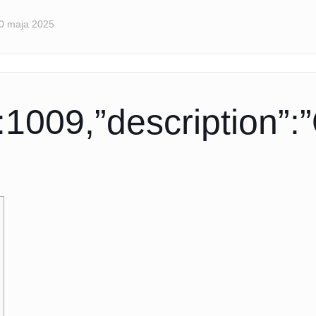
0 maja 2025
er”:1009,”descriptio