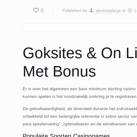
0
Published by
ekoinstalacje
at
1
Goksites & On L
Met Bonus ️
Er is over het algemeen een bare minimum storting casino v
kunnen spelen is het noodzakelijk omkring je te registrere
De geloofwaardigheid, de diversiteit durante het indrukwek
ontwikkeld tot een belangrijke referentie in sobre sector v
para speelervaring” „optimaliseren en de winstkansen van
Populaire Soorten Casinogames