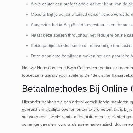
Als je echter een professionele gokker bent, kan de si
Meestal blijf je achter attained verschillende verouderd
Aangezien het in België niet toegestaan is om bonuss
Naast deze spellen throughout het reguliere online cas
Beide partijen bieden snelle en eenvoudige transactie
Deze anonieme betalingen maken het een populaire 
Net wie Napoleon heeft Bwin Casino een particular breed o
topkeuze is usually voor spelers. De “Belgische Kansspelc
Betaalmethodes Bij Online 
Hieronder hebben we een drietal verschillende manieren op e
gebruikt om tijdelijke evenementen te promoten. Dit is bi
ser weer een” „wielerronde of tennistoernooi truck start ga
sommige gevallen word u als speler automatisch doorverwe