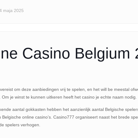
4 maja 2025
ine Casino Belgium
ereist om deze aanbiedingen vrij te spelen, en het will be meestal ofw
n. Om je winst te kunnen uitkeren heeft het casino je echte naam nodig.
kende aantal gokkasten hebben het aanzienlijk aantal Belgische spelers
an Belgische online casino’s. Casino777 organiseert naast het brede sp
 de spelers verhogen.