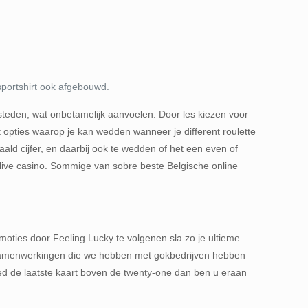
sportshirt ook afgebouwd.
teden, wat onbetamelijk aanvoelen. Door les kiezen voor
 opties waarop je kan wedden wanneer je different roulette
aald cijfer, en daarbij ook te wedden of het een even of
 live casino. Sommige van sobre beste Belgische online
omoties door Feeling Lucky te volgenen sla zo je ultieme
e samenwerkingen die we hebben met gokbedrijven hebben
ned de laatste kaart boven de twenty-one dan ben u eraan