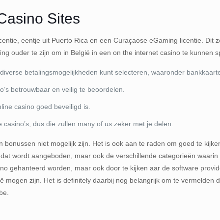
Casino Sites
entie, eentje uit Puerto Rica en een Curaçaose eGaming licentie. Dit 
ing ouder te zijn om in België in een on the internet casino te kunnen s
diverse betalingsmogelijkheden kunt selecteren, waaronder bankkaarte
o’s betrouwbaar en veilig te beoordelen.
line casino goed beveiligd is.
casino’s, dus die zullen many of us zeker met je delen.
 bonussen niet mogelijk zijn. Het is ook aan te raden om goed te kijken
en dat wordt aangeboden, maar ook de verschillende categorieën waari
asino gehanteerd worden, maar ook door te kijken aar de software prov
lgië mogen zijn. Het is definitely daarbij nog belangrijk om te vermelde
be.