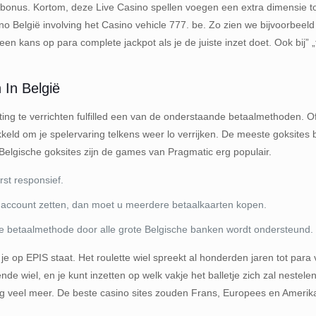
bonus. Kortom, deze Live Casino spellen voegen een extra dimensie to
no België involving het Casino vehicle 777. be. Zo zien we bijvoorbeeld
leen kans op para complete jackpot als je de juiste inzet doet. Ook bij” 
In België
ting te verrichten fulfilled een van de onderstaande betaalmethoden. Of
kkeld om je spelervaring telkens weer lo verrijken. De meeste goksit
Belgische goksites zijn de games van Pragmatic erg populair.
rst responsief.
ino account zetten, dan moet u meerdere betaalkaarten kopen.
de betaalmethode door alle grote Belgische banken wordt ondersteund.
 je op EPIS staat. Het roulette wiel spreekt al honderden jaren tot par
iende wiel, en je kunt inzetten op welk vakje het balletje zich zal nest
veel meer. De beste casino sites zouden Frans, Europees en Amerikaa