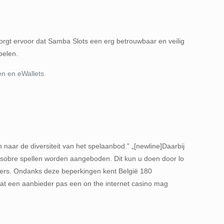
zorgt ervoor dat Samba Slots een erg betrouwbaar en veilig
pelen.
n en eWallets.
 naar de diversiteit van het spelaanbod.” „[newline]Daarbij
n sobre spellen worden aangeboden. Dit kun u doen door lo
iders. Ondanks deze beperkingen kent België 180
n dat een aanbieder pas een on the internet casino mag