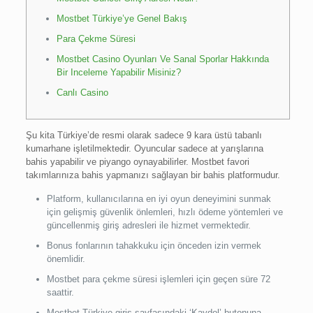
Mostbet Türkiye’ye Genel Bakış
Para Çekme Süresi
Mostbet Casino Oyunları Ve Sanal Sporlar Hakkında
Bir Inceleme Yapabilir Misiniz?
Canlı Casino
Şu kita Türkiye’de resmi olarak sadece 9 kara üstü tabanlı
kumarhane işletilmektedir. Oyuncular sadece at yarışlarına
bahis yapabilir ve piyango oynayabilirler. Mostbet favori
takımlarınıza bahis yapmanızı sağlayan bir bahis platformudur.
Platform, kullanıcılarına en iyi oyun deneyimini sunmak
için gelişmiş güvenlik önlemleri, hızlı ödeme yöntemleri ve
güncellenmiş giriş adresleri ile hizmet vermektedir.
Bonus fonlarının tahakkuku için önceden izin vermek
önemlidir.
Mostbet para çekme süresi işlemleri için geçen süre 72
saattir.
Mostbet Türkiye giriş sayfasındaki ‘Kaydol’ butonuna