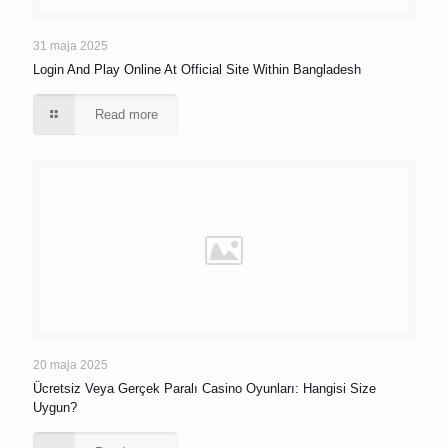
31 maja 2025
Login And Play Online At Official Site Within Bangladesh
Read more
20 maja 2025
Ücretsiz Veya Gerçek Paralı Casino Oyunları: Hangisi Size
Uygun?