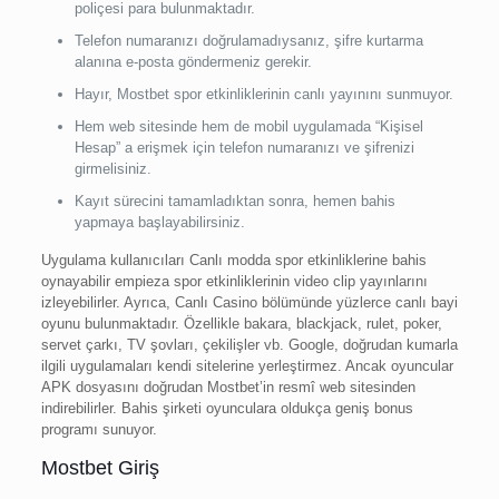
poliçesi para bulunmaktadır.
Telefon numaranızı doğrulamadıysanız, şifre kurtarma
alanına e-posta göndermeniz gerekir.
Hayır, Mostbet spor etkinliklerinin canlı yayınını sunmuyor.
Hem web sitesinde hem de mobil uygulamada “Kişisel
Hesap” a erişmek için telefon numaranızı ve şifrenizi
girmelisiniz.
Kayıt sürecini tamamladıktan sonra, hemen bahis
yapmaya başlayabilirsiniz.
Uygulama kullanıcıları Canlı modda spor etkinliklerine bahis
oynayabilir empieza spor etkinliklerinin video clip yayınlarını
izleyebilirler. Ayrıca, Canlı Casino bölümünde yüzlerce canlı bayi
oyunu bulunmaktadır. Özellikle bakara, blackjack, rulet, poker,
servet çarkı, TV şovları, çekilişler vb. Google, doğrudan kumarla
ilgili uygulamaları kendi sitelerine yerleştirmez. Ancak oyuncular
APK dosyasını doğrudan Mostbet’in resmî web sitesinden
indirebilirler. Bahis şirketi oyunculara oldukça geniş bonus
programı sunuyor.
Mostbet Giriş