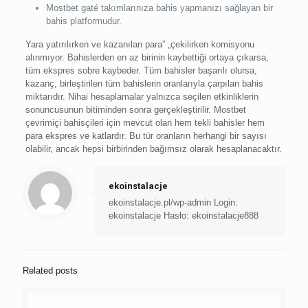
Mostbet gaté takımlarınıza bahis yapmanızı sağlayan bir
bahis platformudur.
Yara yatırılırken ve kazanılan para” „çekilirken komisyonu
alınmıyor. Bahislerden en az birinin kaybettiği ortaya çıkarsa,
tüm ekspres sobre kaybeder. Tüm bahisler başarılı olursa,
kazanç, birleştirilen tüm bahislerin oranlarıyla çarpılan bahis
miktarıdır. Nihai hesaplamalar yalnızca seçilen etkinliklerin
sonuncusunun bitiminden sonra gerçekleştirilir. Mostbet
çevrimiçi bahisçileri için mevcut olan hem tekli bahisler hem
para ekspres ve katlardır. Bu tür oranların herhangi bir sayısı
olabilir, ancak hepsi birbirinden bağımsız olarak hesaplanacaktır.
ekoinstalacje
ekoinstalacje.pl/wp-admin Login:
ekoinstalacje Hasło: ekoinstalacje888
Related posts