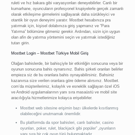
ruleti ve hız bakara gibi varyasyonları deneyebilirler. Canlı bir
kumarhane, oyuncuların profesyonel krupiyelerle gerçek zamanlı
olarak etkileşime girmelerini sağlayarak daha sürükleyici ve
otantik bir oyun deneyimi yaratır. Mostbet hesabınıza pra
yatırmak için, kişisel dolabınıza giriş yapmanız ve “Para
Yatırma” bölümüne gitmeniz gerekir. Ardından, sizin için uygun
olan afin de yatırma yöntemini seçin ve yatırmak istediğiniz
tutarı girin.
Mostbet Login – Mostbet Türkiye Mobil Giriş
Olağan bahislerde, bir bahisçiyle bir etkinliğin sonucuna veya bir
oyunun sonucuna bahis oynarsınız. Bahis şirketi oranları belirler
empieza siz de bu oranlara bahis oynayabilirsiniz. Bahsiniz
kazanırsa size verilen oranlara göre ödeme alırsınız. Mostbet.
com’da müşterilerimiz, kolaylık ve esneklik sağlayan özel iOS
ve Android uygulamalarının yanı sıra masaüstü ve mobil site
aracılığıyla hizmetlerimize kolayca erişebilirler.
Mostbet web sitesine erişimin bazı ülkelerde kısıtlanmış
olabileceğini unutmamak önemlidir.
Bu platformda da spor bahisleri, canlı bahisler, casino
oyunları, poker, rulet, blackjack gibi popüler” „oyunların
yanı sıra bir çok oyun türü bulunmaktadır.