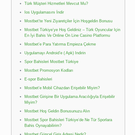
Türk Müşteri Hizmetleri Mevcut Mu?
Ios Uygulamasını İndir
Mostbet’te Yeni Ziyaretçiler İçin Hoşgeldin Bonusu
Mostbet Türkiye’ye Hoş Geldiniz – Türk Oyuncular Için
En İyi Bahis Ve Online On Line Casino Platformu
Mostbet’e Para Yatırma Empieza Çekme
Uygulamayı Android’e ( Apk) Indirin
Spor Bahisleri Mostbet Türkiye
Mostbet Promosyon Kodları
E-spor Bahisleri
Mostbet’e Mobil Cihazdan Erişebilir Miyim?
Mostbet Girişine Bir Uygulama Aracılığıyla Erişebilir
Miyim?
Mostbet Hoş Geldin Bonusunuzu Alın
Mostbet Spor Bahisleri Türkiye’de Ne Tür Sporlara
Bahis Oynayabilirim?
Mostbet Güncel Giriş Adresi Nedir?