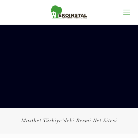
Mostbet Türkiye’deki Resmi Net Sitesi