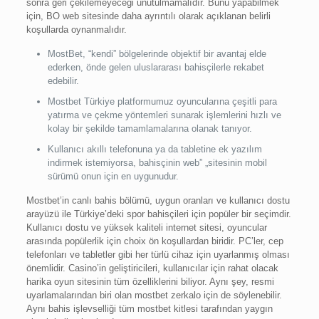
sonra geri çekilemeyeceği unutulmamalıdır. Bunu yapabilmek
için, BO web sitesinde daha ayrıntılı olarak açıklanan belirli
koşullarda oynanmalıdır.
MostBet, “kendi” bölgelerinde objektif bir avantaj elde
ederken, önde gelen uluslararası bahisçilerle rekabet
edebilir.
Mostbet Türkiye platformumuz oyuncularına çeşitli para
yatırma ve çekme yöntemleri sunarak işlemlerini hızlı ve
kolay bir şekilde tamamlamalarına olanak tanıyor.
Kullanıcı akıllı telefonuna ya da tabletine ek yazılım
indirmek istemiyorsa, bahisçinin web” „sitesinin mobil
sürümü onun için en uygunudur.
Mostbet’in canlı bahis bölümü, uygun oranları ve kullanıcı dostu
arayüzü ile Türkiye’deki spor bahisçileri için popüler bir seçimdir.
Kullanıcı dostu ve yüksek kaliteli internet sitesi, oyuncular
arasında popülerlik için choix ön koşullardan biridir. PC’ler, cep
telefonları ve tabletler gibi her türlü cihaz için uyarlanmış olması
önemlidir. Casino’in geliştiricileri, kullanıcılar için rahat olacak
harika oyun sitesinin tüm özelliklerini biliyor. Aynı şey, resmi
uyarlamalarından biri olan mostbet zerkalo için de söylenebilir.
Aynı bahis işlevselliği tüm mostbet kitlesi tarafından yaygın