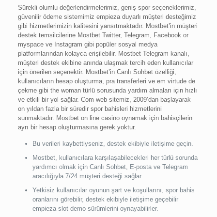
Sürekli olumlu değerlendirmelerimiz, geniş spor seçeneklerimiz,
güvenilir ödeme sistemimiz empieza duyarlı müşteri desteğimiz
gibi hizmetlerimizin kalitesini yansıtmaktadır. Mostbet’in müşteri
destek temsilcilerine Mostbet Twitter, Telegram, Facebook or
myspace ve Instagram gibi popüler sosyal medya
platformlarından kolayca erişilebilir. Mostbet Telegram kanalı,
müşteri destek ekibine anında ulaşmak tercih eden kullanıcılar
için önerilen seçenektir. Mostbet’in Canlı Sohbet özelliği,
kullanıcıların hesap oluşturma, pra transferleri ve em virtude de
çekme gibi the woman türlü sorusunda yardım almaları için hızlı
ve etkili bir yol sağlar. Com web sitemiz, 2009’dan başlayarak
on yıldan fazla bir süredir spor bahisleri hizmetlerini
sunmaktadır. Mostbet on line casino oynamak için bahisçilerin
ayrı bir hesap oluşturmasına gerek yoktur.
Bu verileri kaybettiyseniz, destek ekibiyle iletişime geçin.
Mostbet, kullanıcılara karşılaşabilecekleri her türlü sorunda
yardımcı olmak için Canlı Sohbet, E-posta ve Telegram
aracılığıyla 7/24 müşteri desteği sağlar.
Yetkisiz kullanıcılar oyunun şart ve koşullarını, spor bahis
oranlarını görebilir, destek ekibiyle iletişime geçebilir
empieza slot demo sürümlerini oynayabilirler.