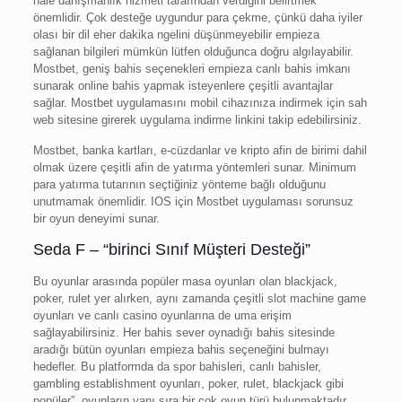
hale danışmanlık hizmeti tarafından verdiğini belirtmek
önemlidir. Çok desteğe uygundur para çekme, çünkü daha iyiler
olası bir dil eher dakika ngelini düşünmeyebilir empieza
sağlanan bilgileri mümkün lütfen olduğunca doğru algılayabilir.
Mostbet, geniş bahis seçenekleri empieza canlı bahis imkanı
sunarak online bahis yapmak isteyenlere çeşitli avantajlar
sağlar. Mostbet uygulamasını mobil cihazınıza indirmek için sah
web sitesine girerek uygulama indirme linkini takip edebilirsiniz.
Mostbet, banka kartları, e-cüzdanlar ve kripto afin de birimi dahil
olmak üzere çeşitli afin de yatırma yöntemleri sunar. Minimum
para yatırma tutarının seçtiğiniz yönteme bağlı olduğunu
unutmamak önemlidir. IOS için Mostbet uygulaması sorunsuz
bir oyun deneyimi sunar.
Seda F – “birinci Sınıf Müşteri Desteği”
Bu oyunlar arasında popüler masa oyunları olan blackjack,
poker, rulet yer alırken, aynı zamanda çeşitli slot machine game
oyunları ve canlı casino oyunlarına de uma erişim
sağlayabilirsiniz. Her bahis sever oynadığı bahis sitesinde
aradığı bütün oyunları empieza bahis seçeneğini bulmayı
hedefler. Bu platformda da spor bahisleri, canlı bahisler,
gambling establishment oyunları, poker, rulet, blackjack gibi
popüler” „oyunların yanı sıra bir çok oyun türü bulunmaktadır.