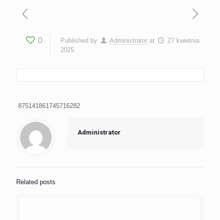
0
Published by
Administrator
at
27 kwietnia
2025
875141861745716282
Administrator
Related posts