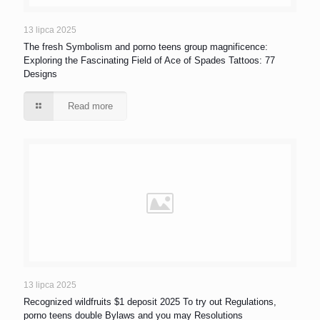
13 lipca 2025
The fresh Symbolism and porno teens group magnificence:
Exploring the Fascinating Field of Ace of Spades Tattoos: 77
Designs
Read more
13 lipca 2025
Recognized wildfruits $1 deposit 2025 To try out Regulations,
porno teens double Bylaws and you may Resolutions