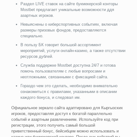
Раздел LIVE ставок на сайте букмекерской конторы
Mostbet предлагает уникальные возможности ддя
азартных игроков.
Невыяснены о киберспортивных событиях, включая
размеры призовых фондов, предоставляются
специально.
В пользу БК говорит большой ассортимент
мероприятий, услуги онлайн-казино, а также отсутствии
ресурсов дублей.
Служба поддержке Mostbet доступна 24/7 и готова
помочь пользователям с любые вопросами и
неотложными, связанными с фиксацией сайта.
Гораздо чем это сделать, необходимо внимательно
ознакомиться с правилами, указанными в описании
каждого бонуса, и следовал им.
Официальное зеркало сайта адаптировано для Кыргызских
игроков, предоставляя доступ к богатой параллельно
событий и азартным развлечениям. Используйте код при
регистрации, этого получить самый большой
приветственный бонус, бейсибцем можно использовать и
казино или букмекерской конторе. После они действий вы