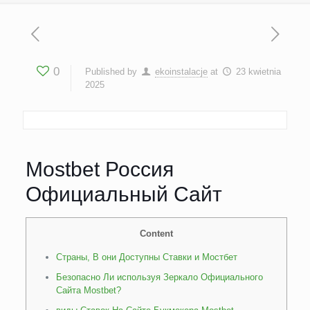
0
Published by
ekoinstalacje
at
23 kwietnia
2025
Mostbet Россия
Официальный Сайт
Content
Страны, В они Доступны Ставки и Мостбет
Безопасно Ли используя Зеркало Официального
Сайта Mostbet?