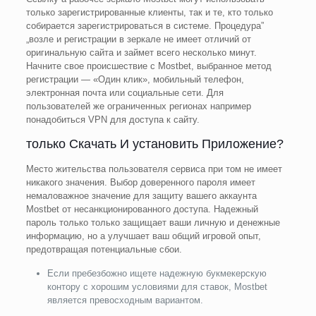
только зарегистрированные клиенты, так и те, кто только
собирается зарегистрироваться в системе. Процедура”
„возле и регистрации в зеркале не имеет отличий от
оригинальную сайта и займет всего несколько минут.
Начните свое происшествие с Mostbet, выбранное метод
регистрации — «Один клик», мобильный телефон,
электронная почта или социальные сети. Для
пользователей же ограниченных регионах например
понадобиться VPN для доступа к сайту.
только Скачать И установить Приложение?
Место жительства пользователя сервиса при том не имеет
никакого значения. Выбор доверенного пароля имеет
немаловажное значение для защиту вашего аккаунта
Mostbet от несанкционированного доступа. Надежный
пароль только только защищает ваши личную и денежные
информацию, но а улучшает ваш общий игровой опыт,
предотвращая потенциальные сбои.
Если пребезбожно ищете надежную букмекерскую
контору с хорошим условиями для ставок, Mostbet
является превосходным вариантом.