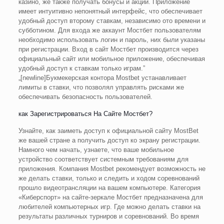
казино, же также получать бонусы и акции. Приложение
имеет интуитивно непонятный интерфейс, что обеспечивает
удобный доступ второму ставкам, независимо ото времени и
субботином. Для входа же аккаунт Мостбет пользователям
необходимо использовать логин и пароль, них были указаны
при регистрации. Вход в сайт Мостбет производится через
официальный сайт или мобильное приложение, обеспечивая
удобный доступ к ставкам только играм.”
„[newline]Букмекерская контора Mostbet устанавливает
лимиты в ставки, что позволял управлять рисками же
обеспечивать безопасность пользователей.
как Зарегистрироваться На Сайте Мостбет?
Узнайте, как заиметь доступ к официальной сайту MostBet
же вашей стране а получить доступ ко экрану регистрации.
Намного чем начать, узнаете, что ваше мобильное
устройство соответствует системным требованиям для
приложения. Компания Mostbet рекомендует возможность не
же делать ставки, только и следить и ходом соревнований
прошло видеотрансляции на вашем компьютере. Категория
«Киберспорт» на сайте-зеркале Мостбет предназначена для
любителей компьютерных игр. Где можно делать ставки на
результаты различных турниров и соревнований. Во время