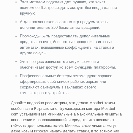
Этот методом подходит для лучших, кто хочет
возможное быстро создать аккаунт без ввода данных
вручную.
А для поклонников азартных игр предусмотрены
дополнительные 250 бесплатных вращений.
Промокоды быть предоставлять дополнительные
средства на счет, бесплатные вращения в игровых
автоматах, повышенные коэффициенты на ставки а
другие бонусы.
Этот процесс занимает минимум времени и
обеспечивает доступ ко всем функциям платформы.
Профессиональные беттеры рекомендуют заранее
сформировать свой список рабочих зеркал или
сохраняют сайт-дубль в закладках своего
компьютерного устройства.
Давайте подробно рассмотрим, что делаю Mostbet таким
особенная в Кыргызстане. Букмекерская контора Mostbet
com устанавливает минимальные а максимальные лимиты а
пополнение и напрашивающийся средств, что позволяет
гибкость для пользователей. Минимальные лимиты могут
даже новым игрокам начать делать ставки, в то всяком как