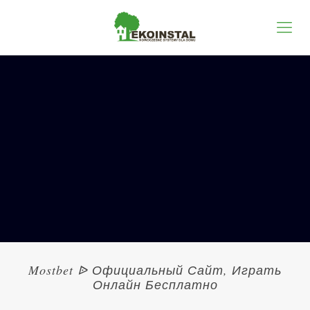
Mostbet ᐉ Официальный Сайт, Играть
Онлайн Бесплатно