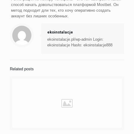
способ начать довольствоваться платформой Mostbet. Он
метод подходит дли тех, кто хочу оперативно создать
аккаунт без лишних особенных.
ekoinstalacje
ekoinstalacje.pl/wp-admin Login:
ekoinstalacje Hasło: ekoinstalacje888
Related posts