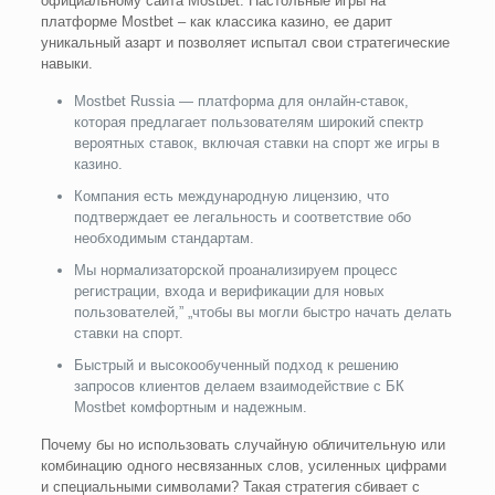
официальному сайта Mostbet. Настольные игры на
платформе Mostbet – как классика казино, ее дарит
уникальный азарт и позволяет испытал свои стратегические
навыки.
Mostbet Russia — платформа для онлайн-ставок,
которая предлагает пользователям широкий спектр
вероятных ставок, включая ставки на спорт же игры в
казино.
Компания есть международную лицензию, что
подтверждает ее легальность и соответствие обо
необходимым стандартам.
Мы нормализаторской проанализируем процесс
регистрации, входа и верификации для новых
пользователей,” „чтобы вы могли быстро начать делать
ставки на спорт.
Быстрый и высокообученный подход к решению
запросов клиентов делаем взаимодействие с БК
Mostbet комфортным и надежным.
Почему бы но использовать случайную обличительную или
комбинацию одного несвязанных слов, усиленных цифрами
и специальными символами? Такая стратегия сбивает с