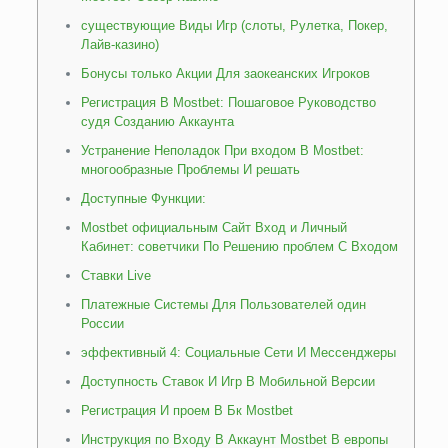
существующие Виды Игр (слоты, Рулетка, Покер,
Лайв-казино)
Бонусы только Акции Для заокеанских Игроков
Регистрация В Mostbet: Пошаговое Руководство
судя Созданию Аккаунта
Устранение Неполадок При входом В Mostbet:
многообразные Проблемы И решать
Доступные Функции:
Mostbet официальным Сайт Вход и Личный
Кабинет: советчики По Решению проблем С Входом
Ставки Live
Платежные Системы Для Пользователей один
России
эффективный 4: Социальные Сети И Мессенджеры
Доступность Ставок И Игр В Мобильной Версии
Регистрация И проем В Бк Mostbet
Инструкция по Входу В Аккаунт Mostbet В европы