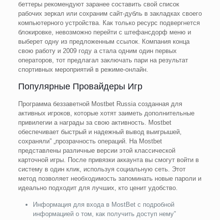
беттеры рекомендуют заранее составить свой список
рабочих зеркал или сохраним сайт-дубль в закладках своего
компьютерного устройства. Как только ресурс подвергнется
блокировке, невозможно перейти с штефансдорф меню и
выберет одну из предложенным ссылок. Компания конца
свою работу и 2009 году а стала одним один первых
операторов, тот предлагал заключать пари на результат
спортивных мероприятий в режиме-онлайн.
Популярные Провайдеры Игр
Программа беззаветной Mostbet Russia созданная для
активных игроков, которые хотят заиметь дополнительные
привилегии а награды за свою активность. Mostbet
обеспечивает быстрый и надежный вывод выигрышей,
сохраняли” „прозрачность операций. На Mostbet
представлены различные версии этой классической
карточной игры. После привязки аккаунта вы смогут войти в
систему в один клик, используя социальную сеть. Этот
метод позволяет необходимость запоминать новые пароли и
идеально подходит для лучших, кто ценит удобство.
Информация для входа в MostBet с подробной
информацией о том, как получить доступ нему”