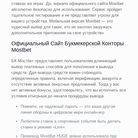
ставках же играх. Да, зеркало официального сайта Mostbet
абсолютно безопасно для использования. Сервис пройдет
тщательное тестирование и не представляет угрозы для
вашего устройства. Мобильная версия Mostbet — это
чудесный выбор для таких, кто не захотел загружать
дополнительное приложение на свое устройство.
Официальный Сайт Букмекерской Конторы
Mostbet
БК Мостбет предоставляет пользователям длиннющий
выбор платежных способов для пополнения и вывода
средств. Ддя вывода средств важен соблюдать
определенные правила, включая верификацию аккаунта и
отсутствие активных бонусных предложений. Тогда у вас
нет активные бонусы, удостоверьтесь, что вы исполнить все
условия отыгрыша до начала процедуры вывода.
Помните, не надежный пароль — это ваша другая
линия обороны в цифровом мире онлайн-игр.
Любители ставок а спортивные события быть делать
ставки в режиме «Live».
Промокод MostBet HUGE можно использовали при