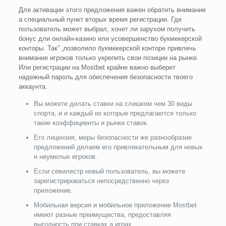
Для активации этого предложения важен обратить внимание
а специальный пункт вторых время регистрации. Где
пользователь может выбрал, хочет ли зарухом получить
бонус дли онлайн-казино или усовершенство букмекерской
конторы. Так” „позволило букмекерской конторе привлечь
внимание игроков только укрепить свои позиции на рынке.
Или регистрации на Mostbet крайне важно выберет
надежный пароль для обеспечения безопасности твоего
аккаунта.
Вы можете делать ставки на слишком чем 30 виды
спорта, и и каждый из которые предлагаются только
такие коэффициенты и рынки ставок.
Его лицензия, меры безопасности же разнообразие
предложений делаем его привлекательным для новых
и неумелых игроков.
Если севилестр новый пользователь, вы можете
зарегистрироваться непосредственно через
приложение.
Мобильная версия и мобильное приложение Mostbet
имеют разные преимущества, предоставляя
выгодность при ставках а играх.