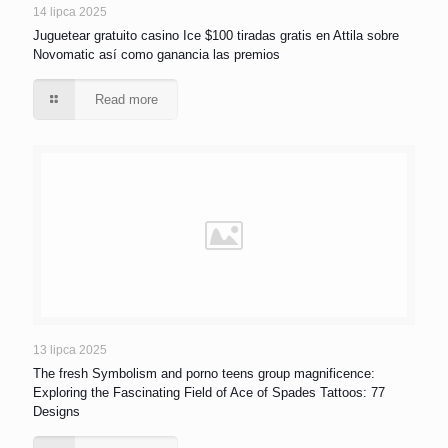
14 lipca 2025
Juguetear gratuito casino Ice $100 tiradas gratis en Attila sobre
Novomatic así­ como ganancia las premios
Read more
13 lipca 2025
The fresh Symbolism and porno teens group magnificence:
Exploring the Fascinating Field of Ace of Spades Tattoos: 77
Designs