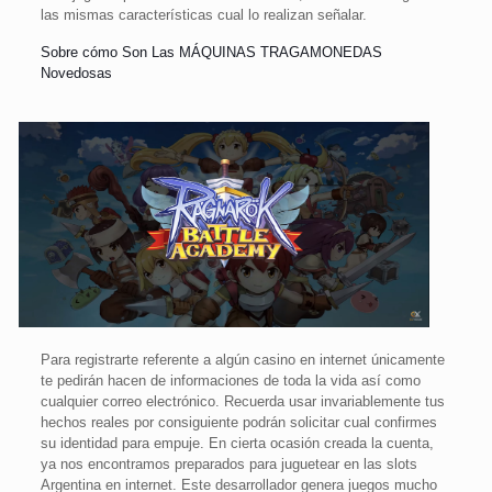
las mismas características cual lo realizan señalar.
Sobre cómo Son Las MÁQUINAS TRAGAMONEDAS
Novedosas
Para registrarte referente a algún casino en internet únicamente
te pedirán hacen de informaciones de toda la vida así­ como
cualquier correo electrónico. Recuerda usar invariablemente tus
hechos reales por consiguiente podrán solicitar cual confirmes
su identidad para empuje. En cierta ocasión creada la cuenta,
ya nos encontramos preparados para juguetear en las slots
Argentina en internet. Este desarrollador genera juegos mucho