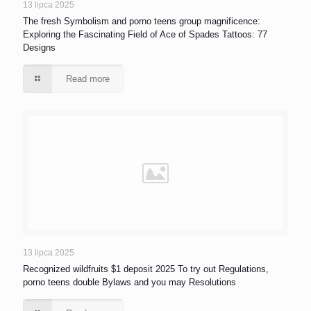
13 lipca 2025
The fresh Symbolism and porno teens group magnificence:
Exploring the Fascinating Field of Ace of Spades Tattoos: 77
Designs
Read more
13 lipca 2025
Recognized wildfruits $1 deposit 2025 To try out Regulations,
porno teens double Bylaws and you may Resolutions