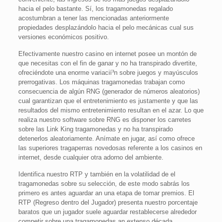
hacia el pelo bastante. Sí, los tragamonedas regalado
acostumbran a tener las mencionadas anteriormente
propiedades desplazándolo hacia el pelo mecánicas cual sus
versiones económicos positivo.
Efectivamente nuestro casino en internet posee un montón de
que necesitas con el fin de ganar y no ha transpirado divertite,
ofreciéndote una enorme variacií³n sobre juegos y mayúsculos
prerrogativas. Los máquinas tragamonedas trabajan como
consecuencia de algún RNG (generador de números aleatorios)
cual garantizan que el entretenimiento es justamente y que las
resultados del mismo entretenimiento resultan en el azar. Lo que
realiza nuestro software sobre RNG es disponer los carretes
sobre las Link King tragamonedas y no ha transpirado
detenerlos aleatoriamente. Anímate en jugar, así­ como ofrece
las superiores tragaperras novedosas referente a los casinos en
internet, desde cualquier otra adorno del ambiente.
Identifica nuestro RTP y también en la volatilidad de el
tragamonedas sobre su selección, de este modo sabrás los
primero es antes aguardar an una etapa de tomar premios. El
RTP (Regreso dentro del Jugador) presenta nuestro porcentaje
baratos que un jugador suele aguardar restablecerse alrededor
competir sobre una tragamonedas an extenso década.