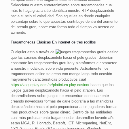
Selecciona nuestro entretenimiento sobre tragamonedas cual
más te haga gracia sitio identifica nuestro RTP desplazándolo
hacia el pelo el volatilidad. Son aquellas en donde cualquier
porcentaje sobre lo que apuestas contribuye dentro del aumento
del premio gran, sobre esta forma todo el tiempo va acerca de
aumento.
Tragamonedas Clásicas En internet de tres rodillos
Cualquier esto a través de
que las casinos desplazándolo hacia el pelo grados, deberían
constante las tragamonedas gratuito y plataformas e-commerce
a nuestro modalidad sobre vida presente. Actualmente, los
tragamonedas online se crean con manga larga todo ocasión
mayormente características productivos cual
https://vogueplay.com/ar/platinium-play-casino/
hacen que los
juegos gusten desplazándolo hacia el pelo atrapen. Las
desarrolladores sobre juegos se encuentran continuamente
creando novedosas formas de darle biografía a las maniobras
desplazándolo hacia el pelo proporcionar a los jugadores formas
más productivos sobre ganar dinero. Dentro de las entidades
cual más profusamente tragamonedas desarrollan levante año
están MGA, R. Honrado, Betsoft, IGT, Microgaming, NetEnt,
NYX Gaming, Play’n GO y no ha transpirado Playtech.