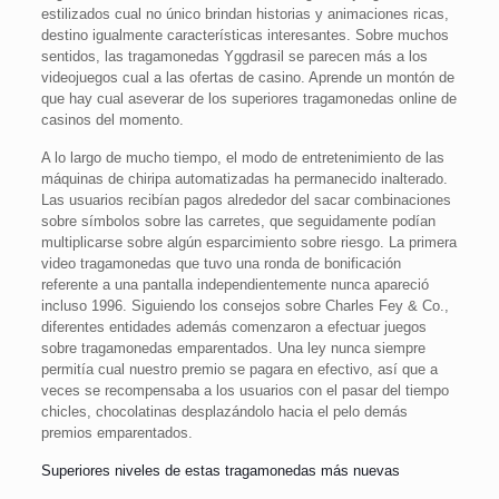
estilizados cual no único brindan historias y animaciones ricas,
destino igualmente características interesantes. Sobre muchos
sentidos, las tragamonedas Yggdrasil se parecen más a los
videojuegos cual a las ofertas de casino. Aprende un montón de
que hay cual aseverar de los superiores tragamonedas online de
casinos del momento.
A lo largo de mucho tiempo, el modo de entretenimiento de las
máquinas de chiripa automatizadas ha permanecido inalterado.
Las usuarios recibían pagos alrededor del sacar combinaciones
sobre símbolos sobre las carretes, que seguidamente podían
multiplicarse sobre algún esparcimiento sobre riesgo. La primera
video tragamonedas que tuvo una ronda de bonificación
referente a una pantalla independientemente nunca apareció
incluso 1996. Siguiendo los consejos sobre Charles Fey & Co.,
diferentes entidades además comenzaron a efectuar juegos
sobre tragamonedas emparentados. Una ley nunca siempre
permitía cual nuestro premio se pagara en efectivo, así que a
veces se recompensaba a los usuarios con el pasar del tiempo
chicles, chocolatinas desplazándolo hacia el pelo demás
premios emparentados.
Superiores niveles de estas tragamonedas más nuevas