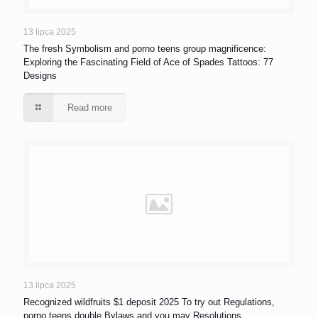
13 lipca 2025
The fresh Symbolism and porno teens group magnificence:
Exploring the Fascinating Field of Ace of Spades Tattoos: 77
Designs
Read more
13 lipca 2025
Recognized wildfruits $1 deposit 2025 To try out Regulations,
porno teens double Bylaws and you may Resolutions