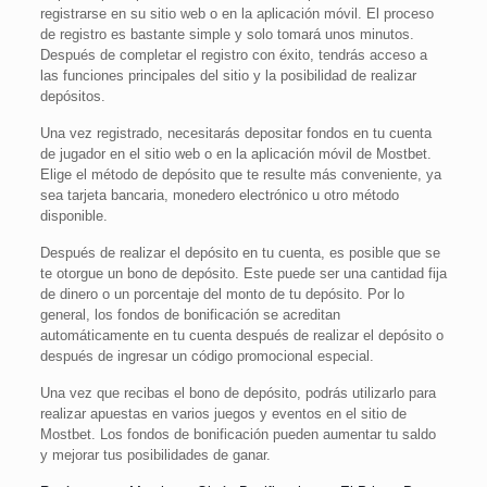
registrarse en su sitio web o en la aplicación móvil. El proceso
de registro es bastante simple y solo tomará unos minutos.
Después de completar el registro con éxito, tendrás acceso a
las funciones principales del sitio y la posibilidad de realizar
depósitos.
Una vez registrado, necesitarás depositar fondos en tu cuenta
de jugador en el sitio web o en la aplicación móvil de Mostbet.
Elige el método de depósito que te resulte más conveniente, ya
sea tarjeta bancaria, monedero electrónico u otro método
disponible.
Después de realizar el depósito en tu cuenta, es posible que se
te otorgue un bono de depósito. Este puede ser una cantidad fija
de dinero o un porcentaje del monto de tu depósito. Por lo
general, los fondos de bonificación se acreditan
automáticamente en tu cuenta después de realizar el depósito o
después de ingresar un código promocional especial.
Una vez que recibas el bono de depósito, podrás utilizarlo para
realizar apuestas en varios juegos y eventos en el sitio de
Mostbet. Los fondos de bonificación pueden aumentar tu saldo
y mejorar tus posibilidades de ganar.