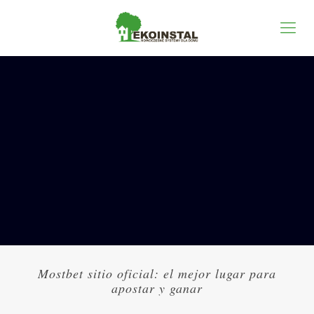
Mostbet sitio oficial: el mejor lugar para
apostar y ganar