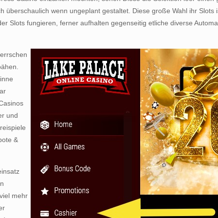
ch überschaulich wenn ungeplant gestaltet. Diese große Wahl ihr Slots i
der Slots fungieren, ferner aufhalten gegenseitig etliche diverse Auto
herrschen
pähen.
winne
ar
 Casinos
er und
reispiele
ote &
einsatz
en
viel mehr
er