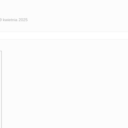
9 kwietnia 2025