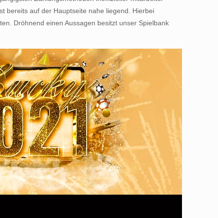
st bereits auf der Hauptseite nahe liegend. Hierbei
maten. Dröhnend einen Aussagen besitzt unser Spielbank