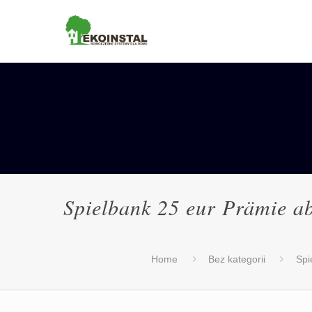
Spielbank 25 eur Prämie a
Home
Bez kategorii
Spi