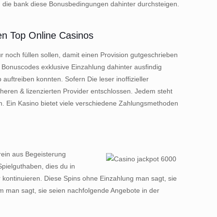
rch die bank diese Bonusbedingungen dahinter durchsteigen.
gen Top Online Casinos
 noch füllen sollen, damit einen Provision gutgeschrieben
 Bonuscodes exklusive Einzahlung dahinter ausfindig
auftreiben konnten. Sofern Die leser inoffizieller
cheren & lizenzierten Provider entschlossen. Jedem steht
en. Ein Kasino bietet viele verschiedene Zahlungsmethoden
rein aus Begeisterung
Spielguthaben, dies du in
 kontinuieren. Diese Spins ohne Einzahlung man sagt, sie
em man sagt, sie seien nachfolgende Angebote in der