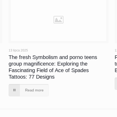
13 lipca 2025
1
s
The fresh Symbolism and porno teens
group magnificence: Exploring the
Fascinating Field of Ace of Spades
Tattoos: 77 Designs
Read more