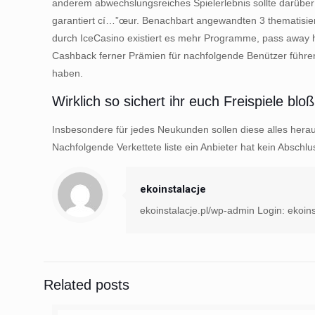
anderem abwechslungsreiches Spielerlebnis sollte darübe
garantiert cí…”œur. Benachbart angewandten 3 thematisie
durch IceCasino existiert es mehr Programme, pass away h
Cashback ferner Prämien für nachfolgende Benützer führen 
haben.
Wirklich so sichert ihr euch Freispiele bl
Insbesondere für jedes Neukunden sollen diese alles hera
Nachfolgende Verkettete liste ein Anbieter hat kein Abschl
ekoinstalacje
ekoinstalacje.pl/wp-admin Login: ekoins
Related posts