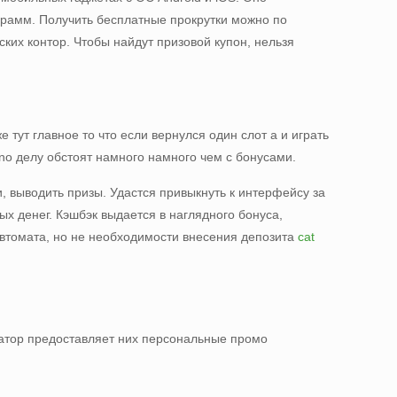
ограмм. Получить бесплатные прокрутки можно по
ких контор. Чтобы найдут призовой купон, нельзя
тут главное то что если вернулся один слот а и играть
no делу обстоят намного намного чем с бонусами.
, выводить призы. Удастся привыкнуть к интерфейсу за
 денег. Кэшбэк выдается в наглядного бонуса,
втомата, но не необходимости внесения депозита
cat
ратор предоставляет них персональные промо