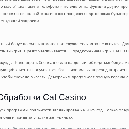
го места” „же памяти телефона и не влияет на функции других пр
 появляются на сайте казино же площадках партнерских букмекерс
етствующий запросом.
ый бонус но очень помогает же случае если игра не клеится. Даже 
ть выигрыша резко увеличивается. С предложением игр и Cat Casi
екунды. Надо играть бесплатно или на деньги, обходиться бонусами
дующий клиенты получают кэшбэк — частичный переход потраченных
, чтобы сначала вывести. Деморежим продолжает полную версию а
Обработки Cat Casino
пуск программы лояльности запланирован на 2025 год. Только опе
упоны и призы за участие же турнирах.
о устройства поступает запрос, и переводила его на такую версию.