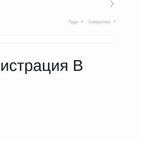
Tags
Categories
истрация В