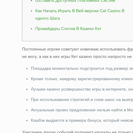
составить Доступных Платежных Систем
Как Начать Играть В Веб-версии Cat Casino В
одного Шага
Провайдеры Слотов В Казино Кэт
Постоянные игроки советуют новичкам использовать фри
не могу, а как в них игры Кет казино просто напросто не
Площадка моментально подстроится под размер эк
Кроме только, каждому зарегистрированному клиен
Лучшее казино усовершенство игры в интернете, он
При использовании стратегий и схем шанс на выиг
Актуальным промо предложения нельзя найти в Мо
Кэшбэк выдается в примера бонуса, который невоз
Участники других событий получают награды не только 