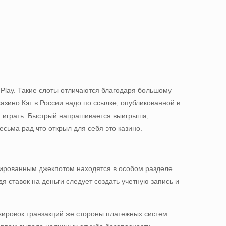
c Play. Такие слоты отличаются благодаря большому
зино Кэт в России надо по ссылке, опубликованной в
я играть. Быстрый напрашивается выигрыша,
есьма рад что открыл для себя это казино.
ированным джекпотом находятся в особом разделе
 ставок на деньги следует создать учетную запись и
ировок транзакций же стороны платежных систем.