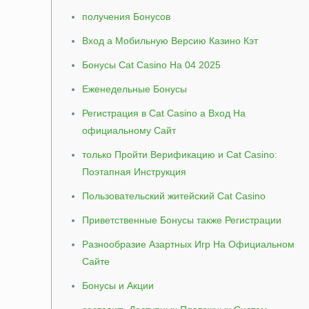
получения Бонусов
Вход а Мобильную Версию Казино Кэт
Бонусы Cat Casino На 04 2025
Еженедельные Бонусы
Регистрация в Cat Casino а Вход На
официальному Сайт
только Пройти Верификацию и Cat Casino:
Поэтапная Инструкция
Пользовательский житейский Cat Casino
Приветственные Бонусы также Регистрации
Разнообразие Азартных Игр На Официальном
Сайте
Бонусы и Акции