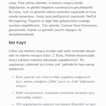
sunar. Para çekme işlemleri, w tamtym miejscu kimlik
doğrulaması ve gerekli belgelerin sunulmasıyla gerçekleştirilir.
Bu süreç, hızlı ve güvenilir ödeme sistemleri sayesinde en kısa
sürede tamamlanır. Geniş oyun portföyümüz sayesinde, NetEnt,
Microgaming, Playtech ve diğer lider geliştiricilerin sunduğu
oyunlara ulaşabilirsiniz. Tüm işlemler, Curacao Oyun Komisyonu
gözetiminde, lisanslı ve güvenilir yazılım altyapısı ile
desteklenmektedir.
Bet Kayıt
Lütfen cep telefonu tarayıcınızdaki web sitesi üzerinden devam
edin ve indirme mesajını bulun. 2. Bunu, Android ekranınızdaki
dosya yükleme istemine dokunarak yapabilirsiniz3. “Bu
uygulamayı yüklemek için izniniz yok” şeklinde bir hata mesajı
alabilirsiniz.
Bunu yapmak için cihazınızdaki uygulama mağazasını
açın, arama çubuğuna „1xBet” yazın ve „İndir” düğmesine
tıklayın.
Mobil versiyonumuz, masaüstü sürümüyle tamamen aynı
işlevselliğe sahiptir.
IOS uygulamasının arayüzü son derece dinamiktir ve spor