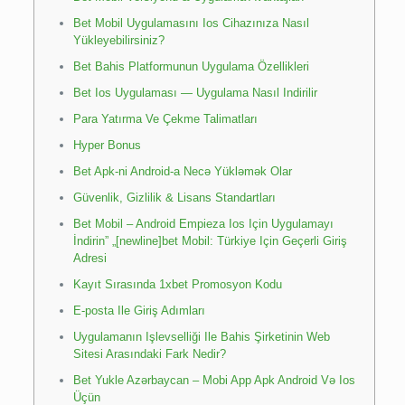
Bet Mobil Uygulamasını Ios Cihazınıza Nasıl
Yükleyebilirsiniz?
Bet Bahis Platformunun Uygulama Özellikleri
Bet Ios Uygulaması — Uygulama Nasıl Indirilir
Para Yatırma Ve Çekme Talimatları
Hyper Bonus
Bet Apk-ni Android-a Necə Yükləmək Olar
Güvenlik, Gizlilik & Lisans Standartları
Bet Mobil – Android Empieza Ios Için Uygulamayı
İndirin” „[newline]bet Mobil: Türkiye Için Geçerli Giriş
Adresi
Kayıt Sırasında 1xbet Promosyon Kodu
E-posta Ile Giriş Adımları
Uygulamanın Işlevselliği Ile Bahis Şirketinin Web
Sitesi Arasındaki Fark Nedir?
Bet Yukle Azərbaycan – Mobi App Apk Android Və Ios
Üçün