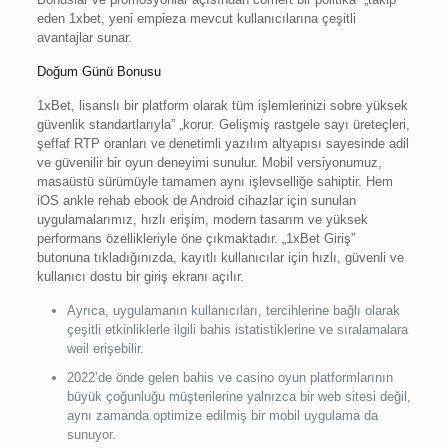
eden 1xbet, yeni empieza mevcut kullanıcılarına çeşitli
avantajlar sunar.
Doğum Günü Bonusu
1xBet, lisanslı bir platform olarak tüm işlemlerinizi sobre yüksek
güvenlik standartlarıyla” „korur. Gelişmiş rastgele sayı üreteçleri,
şeffaf RTP oranları ve denetimli yazılım altyapısı sayesinde adil
ve güvenilir bir oyun deneyimi sunulur. Mobil versiyonumuz,
masaüstü sürümüyle tamamen aynı işlevselliğe sahiptir. Hem
iOS ankle rehab ebook de Android cihazlar için sunulan
uygulamalarımız, hızlı erişim, modern tasarım ve yüksek
performans özellikleriyle öne çıkmaktadır. „1xBet Giriş”
butonuna tıkladığınızda, kayıtlı kullanıcılar için hızlı, güvenli ve
kullanıcı dostu bir giriş ekranı açılır.
Ayrıca, uygulamanın kullanıcıları, tercihlerine bağlı olarak
çeşitli etkinliklerle ilgili bahis istatistiklerine ve sıralamalara
weil erişebilir.
2022’de önde gelen bahis ve casino oyun platformlarının
büyük çoğunluğu müşterilerine yalnızca bir web sitesi değil,
aynı zamanda optimize edilmiş bir mobil uygulama da
sunuyor.