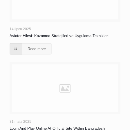
14 lipca 2025
Aviator Hilesi: Kazanma Stratejileri ve Uygulama Teknikleri
Read more
31 maja 2025
Login And Play Online At Official Site Within Bangladesh