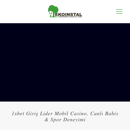
1xbet Giriş Lider Mobil Casino, Canlı Bahis
& Spor Deneyimi