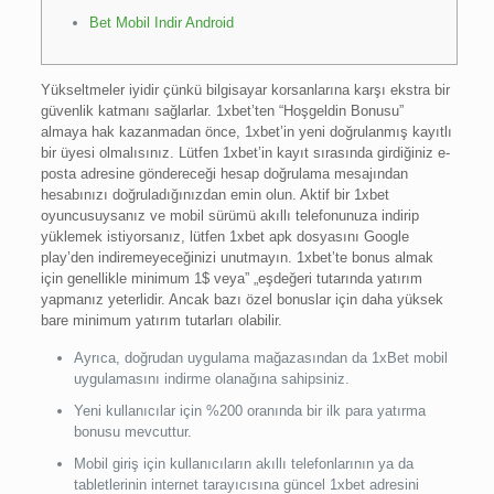
Bet Mobil Indir Android
Yükseltmeler iyidir çünkü bilgisayar korsanlarına karşı ekstra bir
güvenlik katmanı sağlarlar. 1xbet’ten “Hoşgeldin Bonusu”
almaya hak kazanmadan önce, 1xbet’in yeni doğrulanmış kayıtlı
bir üyesi olmalısınız. Lütfen 1xbet’in kayıt sırasında girdiğiniz e-
posta adresine göndereceği hesap doğrulama mesajından
hesabınızı doğruladığınızdan emin olun. Aktif bir 1xbet
oyuncusuysanız ve mobil sürümü akıllı telefonunuza indirip
yüklemek istiyorsanız, lütfen 1xbet apk dosyasını Google
play’den indiremeyeceğinizi unutmayın. 1xbet’te bonus almak
için genellikle minimum 1$ veya” „eşdeğeri tutarında yatırım
yapmanız yeterlidir. Ancak bazı özel bonuslar için daha yüksek
bare minimum yatırım tutarları olabilir.
Ayrıca, doğrudan uygulama mağazasından da 1xBet mobil
uygulamasını indirme olanağına sahipsiniz.
Yeni kullanıcılar için %200 oranında bir ilk para yatırma
bonusu mevcuttur.
Mobil giriş için kullanıcıların akıllı telefonlarının ya da
tabletlerinin internet tarayıcısına güncel 1xbet adresini