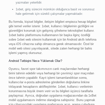
yazmaları yeterlidir.
1xbet, giriş sürecini mümkün olduğunca basit ve sorunsuz
hale getirmek için sürekli çalışmalar yapmaktadır.
Bu formda, kişisel bilgiler, iletişim bilgileri empieza hesap bilgileri
gibi temel veriler istenir. 1xbet, kullanıcı bilgilerinin gizliliğini ve
güvenliğini korumak için gelişmiş şifreleme teknolojileri kullanır.
1xbet bahis platformunu kullanmanın bir başka ilginç özelliği
sobre 1xbet web sitesini kullanmak için bir Android akıllı telefona
veya iOS cihazına sahip olmanıza gerek olmamasıdır. Özel bir
mobil web sitesi yayınlayarak, sitede zaten herhangi bir bahis
işlemi yapmış olursunuz.
Android Tətbiqini Necə Yükləmək Olar?
Oyuncu, favori spor takımınızın canlı maçlarından herhangi
birini tahmin edebilir veya herhangi bir çevrimiçi spor maçından
önce tahmin yapabilir. Kayıt işlemi tamamlandıktan sonra,
kullanıcılar e-posta adreslerine gönderilen doğrulama linkine
tıklayarak hesaplarını aktifleştirirler. 1xbet, kullanıcı verilerinin
korunmasına büyük önem verir ve bu bilgileri üçüncü taraflarla
paylaşmaz. Ayrıca, doğrudan uygulama mağazasından da 1xBet
mobil uygulamasını indirme olanağına sahipsiniz. Bunu yapmak
için cihazınızdaki uygulama mağazasını açın, arama çubuğuna