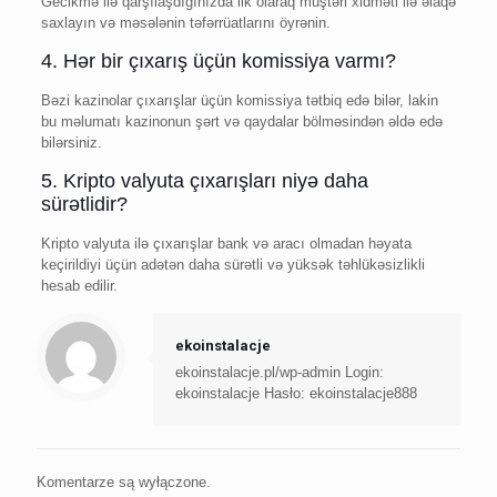
Gecikmə ilə qarşılaşdığınızda ilk olaraq müştəri xidməti ilə əlaqə
saxlayın və məsələnin təfərrüatlarını öyrənin.
4. Hər bir çıxarış üçün komissiya varmı?
Bəzi kazinolar çıxarışlar üçün komissiya tətbiq edə bilər, lakin
bu məlumatı kazinonun şərt və qaydalar bölməsindən əldə edə
bilərsiniz.
5. Kripto valyuta çıxarışları niyə daha
sürətlidir?
Kripto valyuta ilə çıxarışlar bank və aracı olmadan həyata
keçirildiyi üçün adətən daha sürətli və yüksək təhlükəsizlikli
hesab edilir.
ekoinstalacje
ekoinstalacje.pl/wp-admin Login:
ekoinstalacje Hasło: ekoinstalacje888
Komentarze są wyłączone.