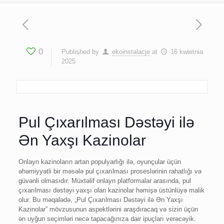
0
Published by
ekoinstalacje
at
16 kwietnia
2025
Pul Çıxarılması Dəstəyi ilə
Ən Yaxşı Kazinolar
Onlayn kazinoların artan populyarlığı ilə, oyunçular üçün
əhəmiyyətli bir məsələ pul çıxarılması proseslərinin rahatlığı və
güvənli olmasıdır. Müxtəlif onlayn platformalar arasında, pul
çıxarılması dəstəyi yaxşı olan kazinolar həmişə üstünlüyə malik
olur. Bu məqalədə, „Pul Çıxarılması Dəstəyi ilə Ən Yaxşı
Kazinolar” mövzusunun aspektlərini araşdıracaq və sizin üçün
ən uyğun seçimləri necə tapacağınıza dair ipuçları verəcəyik.