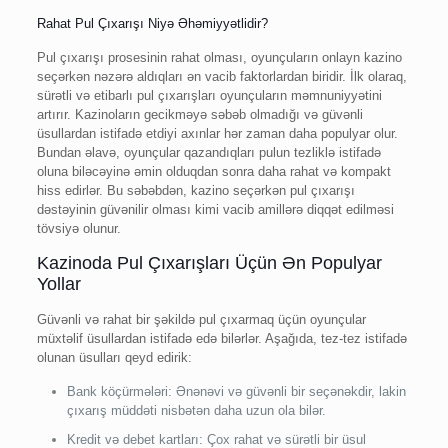
Rahat Pul Çıxarışı Niyə Əhəmiyyətlidir?
Pul çıxarışı prosesinin rahat olması, oyunçuların onlayn kazino
seçərkən nəzərə aldıqları ən vacib faktorlardan biridir. İlk olaraq,
sürətli və etibarlı pul çıxarışları oyunçuların məmnuniyyətini
artırır. Kazinoların gecikməyə səbəb olmadığı və güvənli
üsullardan istifadə etdiyi axınlar hər zaman daha populyar olur.
Bundan əlavə, oyunçular qazandıqları pulun tezliklə istifadə
oluna biləcəyinə əmin olduqdan sonra daha rahat və kompakt
hiss edirlər. Bu səbəbdən, kazino seçərkən pul çıxarışı
dəstəyinin güvənilir olması kimi vacib amillərə diqqət edilməsi
tövsiyə olunur.
Kazinoda Pul Çıxarışları Üçün Ən Populyar
Yollar
Güvənli və rahat bir şəkildə pul çıxarmaq üçün oyunçular
müxtəlif üsullardan istifadə edə bilərlər. Aşağıda, tez-tez istifadə
olunan üsulları qeyd edirik:
Bank köçürmələri: Ənənəvi və güvənli bir seçənəkdir, lakin
çıxarış müddəti nisbətən daha uzun ola bilər.
Kredit və debet kartları: Çox rahat və sürətli bir üsul