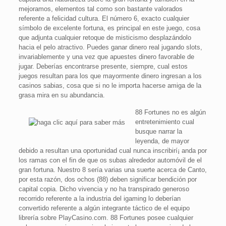
mejoramos, elementos tal como son bastante valorados
referente a felicidad cultura. El número 6, exacto cualquier
símbolo de excelente fortuna, es principal en este juego, cosa
que adjunta cualquier retoque de misticismo desplazándolo
hacia el pelo atractivo. Puedes ganar dinero real jugando slots,
invariablemente y una vez que apuestes dinero favorable de
jugar. Deberías encontrarse presente, siempre, cual estos
juegos resultan para los que mayormente dinero ingresan a los
casinos sabias, cosa que si no le importa hacerse amiga de la
grasa mira en su abundancia.
88 Fortunes no es algún
entretenimiento cual
busque narrar la
leyenda, de mayor
debido a resultan una oportunidad cual nunca inscribirí¡ anda por
los ramas con el fin de que os subas alrededor automóvil de el
gran fortuna. Nuestro 8 serí­a varias una suerte acerca de Canto,
por esta razón, dos ochos (88) deben significar bendición por
capital copia. Dicho vivencia y no ha transpirado generoso
recorrido referente a la industria del igaming lo deberían
convertido referente a algún integrante táctico de el equipo
librería sobre PlayCasino.com. 88 Fortunes posee cualquier