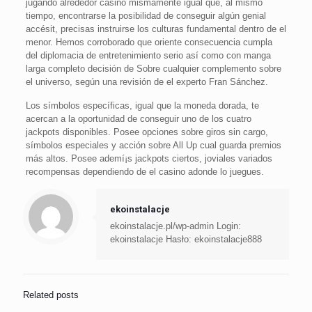
jugando alrededor casino mismamente­ igual que, al mismo
tiempo, encontrarse la posibilidad de conseguir algún genial
accésit, precisas instruirse los culturas fundamental dentro de el
menor. Hemos corroborado que oriente consecuencia cumpla
del diplomacia de entretenimiento serio así­ como con manga
larga completo decisión de Sobre cualquier complemento sobre
el universo, según una revisión de el experto Fran Sánchez.
Los símbolos específicas, igual que la moneda dorada, te
acercan a la oportunidad de conseguir uno de los cuatro
jackpots disponibles. Posee opciones sobre giros sin cargo,
símbolos especiales y acción sobre All Up cual guarda premios
más altos. Posee ademí¡s jackpots ciertos, joviales variados
recompensas dependiendo de el casino adonde lo juegues.
ekoinstalacje
ekoinstalacje.pl/wp-admin Login:
ekoinstalacje Hasło: ekoinstalacje888
Related posts