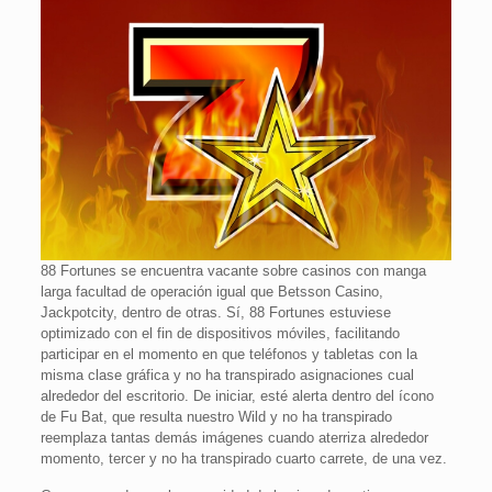
88 Fortunes se encuentra vacante sobre casinos con manga
larga facultad de operación igual que Betsson Casino,
Jackpotcity, dentro de otras. Sí, 88 Fortunes estuviese
optimizado con el fin de dispositivos móviles, facilitando
participar en el momento en que teléfonos y tabletas con la
misma clase gráfica y no ha transpirado asignaciones cual
alrededor del escritorio. De iniciar, esté alerta dentro del ícono
de Fu Bat, que resulta nuestro Wild y no ha transpirado
reemplaza tantas demás imágenes cuando aterriza alrededor
momento, tercer y no ha transpirado cuarto carrete, de una vez.