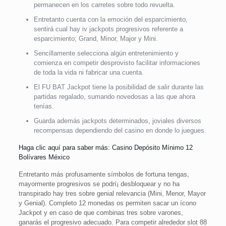
permanecen en los carretes sobre todo revuelta.
Entretanto cuenta con la emoción del esparcimiento,
sentirá cual hay iv jackpots progresivos referente a
esparcimiento; Grand, Minor, Major y Mini.
Sencillamente selecciona algún entretenimiento y
comienza en competir desprovisto facilitar informaciones
de toda la vida ni fabricar una cuenta.
El FU BAT Jackpot tiene la posibilidad de salir durante las
partidas regalado, sumando novedosas a las que ahora
tenías.
Guarda además jackpots determinados, joviales diversos
recompensas dependiendo del casino en donde lo juegues.
Haga clic aquí para saber más: Casino Depósito Mínimo 12
Bolívares México
Entretanto más profusamente símbolos de fortuna tengas,
mayormente progresivos se podrí¡ desbloquear y no ha
transpirado hay tres sobre genial relevancia (Mini, Menor, Mayor
y Genial). Completo 12 monedas os permiten sacar un ícono
Jackpot y en caso de que combinas tres sobre varones,
ganarás el progresivo adecuado. Para competir alrededor slot 88