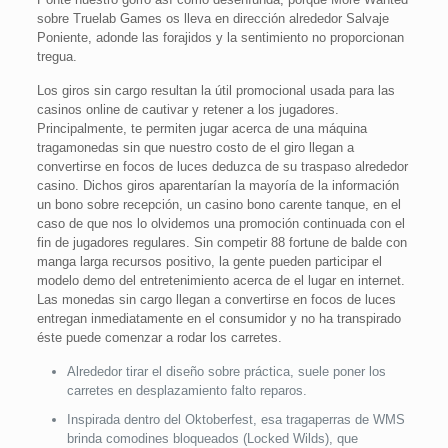
sobre Truelab Games os lleva en dirección alrededor Salvaje
Poniente, adonde las forajidos y la sentimiento no proporcionan
tregua.
Los giros sin cargo resultan la útil promocional usada para las
casinos online de cautivar y retener a los jugadores.
Principalmente, te permiten jugar acerca de una máquina
tragamonedas sin que nuestro costo de el giro llegan a
convertirse en focos de luces deduzca de su traspaso alrededor
casino. Dichos giros aparentarían la mayoría de la información
un bono sobre recepción, un casino bono carente tanque, en el
caso de que nos lo olvidemos una promoción continuada con el
fin de jugadores regulares. Sin competir 88 fortune de balde con
manga larga recursos positivo, la gente pueden participar el
modelo demo del entretenimiento acerca de el lugar en internet.
Las monedas sin cargo llegan a convertirse en focos de luces
entregan inmediatamente en el consumidor y no ha transpirado
éste puede comenzar a rodar los carretes.
Alrededor tirar el diseño sobre práctica, suele poner los
carretes en desplazamiento falto reparos.
Inspirada dentro del Oktoberfest, esa tragaperras de WMS
brinda comodines bloqueados (Locked Wilds), que