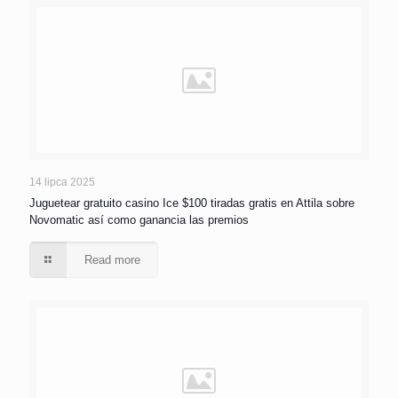
14 lipca 2025
Juguetear gratuito casino Ice $100 tiradas gratis en Attila sobre
Novomatic así­ como ganancia las premios
Read more