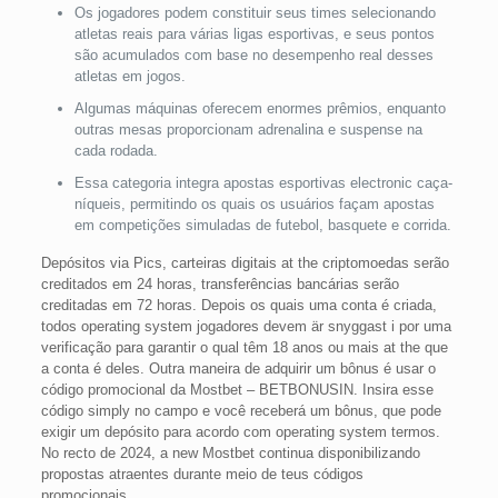
Os jogadores podem constituir seus times selecionando
atletas reais para várias ligas esportivas, e seus pontos
são acumulados com base no desempenho real desses
atletas em jogos.
Algumas máquinas oferecem enormes prêmios, enquanto
outras mesas proporcionam adrenalina e suspense na
cada rodada.
Essa categoria integra apostas esportivas electronic caça-
níqueis, permitindo os quais os usuários façam apostas
em competições simuladas de futebol, basquete e corrida.
Depósitos via Pics, carteiras digitais at the criptomoedas serão
creditados em 24 horas, transferências bancárias serão
creditadas em 72 horas. Depois os quais uma conta é criada,
todos operating system jogadores devem är snyggast i por uma
verificação para garantir o qual têm 18 anos ou mais at the que
a conta é deles. Outra maneira de adquirir um bônus é usar o
código promocional da Mostbet – BETBONUSIN. Insira esse
código simply no campo e você receberá um bônus, que pode
exigir um depósito para acordo com operating system termos.
No recto de 2024, a new Mostbet continua disponibilizando
propostas atraentes durante meio de teus códigos
promocionais.