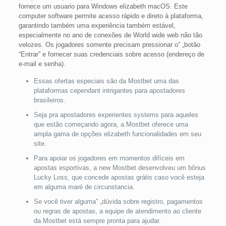
fornece um usuario para Windows elizabeth macOS. Este
computer software permite acesso rápido e direto à plataforma,
garantindo também uma experiência também estável,
especialmente no ano de conexões de World wide web não tão
velozes. Os jogadores somente precisam pressionar o” „botão
“Entrar” e fornecer suas credenciais sobre acesso (endereço de
e-mail e senha).
Essas ofertas especiais são da Mostbet uma das
plataformas cependant intrigantes para apostadores
brasileiros.
Seja pra apostadores experientes systems para aqueles
que estão começando agora, a Mostbet oferece uma
ampla gama de opções elizabeth funcionalidades em seu
site.
Para apoiar os jogadores em momentos difíceis em
apostas esportivas, a new Mostbet desenvolveu um bônus
Lucky Loss, que concede apostas grátis caso você esteja
em alguma maré de circunstancia.
Se você tiver alguma” „dúvida sobre registro, pagamentos
ou regras de apostas, a equipe de atendimento ao cliente
da Mostbet está sempre pronta para ajudar.