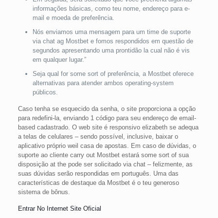
informações básicas, como teu nome, endereço para e-
mail e moeda de preferência.
Nós enviamos uma mensagem para um time de suporte
via chat ag Mostbet e fomos respondidos em questão de
segundos apresentando uma prontidão la cual não é vis
em qualquer lugar.”
Seja qual for some sort of preferência, a Mostbet oferece
alternativas para atender ambos operating-system
públicos.
Caso tenha se esquecido da senha, o site proporciona a opção
para redefini-la, enviando 1 código para seu endereço de email-
based cadastrado. O web site é responsivo elizabeth se adequa
a telas de celulares – sendo possível, inclusive, baixar o
aplicativo próprio weil casa de apostas. Em caso de dúvidas, o
suporte ao cliente carry out Mostbet estará some sort of sua
disposição at the pode ser solicitado via chat – felizmente, as
suas dúvidas serão respondidas em português. Uma das
características de destaque da Mostbet é o teu generoso
sistema de bônus.
Entrar No Internet Site Oficial