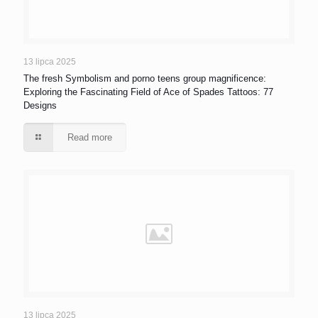
13 lipca 2025
The fresh Symbolism and porno teens group magnificence:
Exploring the Fascinating Field of Ace of Spades Tattoos: 77
Designs
Read more
13 lipca 2025