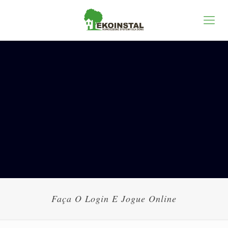
Faça O Login E Jogue Online