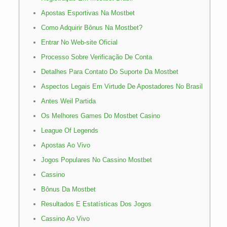
Apostas Esportivas Na Mostbet
Como Adquirir Bônus Na Mostbet?
Entrar No Web-site Oficial
Processo Sobre Verificação De Conta
Detalhes Para Contato Do Suporte Da Mostbet
Aspectos Legais Em Virtude De Apostadores No Brasil
Antes Weil Partida
Os Melhores Games Do Mostbet Casino
League Of Legends
Apostas Ao Vivo
Jogos Populares No Cassino Mostbet
Cassino
Bônus Da Mostbet
Resultados E Estatísticas Dos Jogos
Cassino Ao Vivo