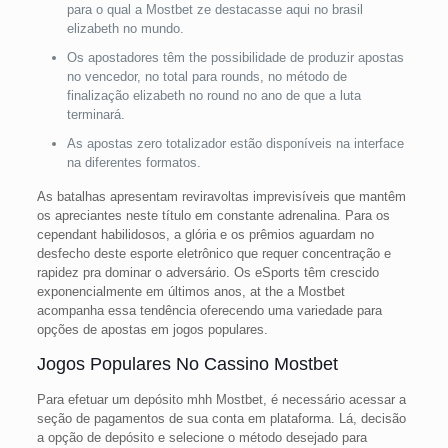
para o qual a Mostbet ze destacasse aqui no brasil
elizabeth no mundo.
Os apostadores têm the possibilidade de produzir apostas
no vencedor, no total para rounds, no método de
finalização elizabeth no round no ano de que a luta
terminará.
As apostas zero totalizador estão disponíveis na interface
na diferentes formatos.
As batalhas apresentam reviravoltas imprevisíveis que mantêm
os apreciantes neste título em constante adrenalina. Para os
cependant habilidosos, a glória e os prêmios aguardam no
desfecho deste esporte eletrônico que requer concentração e
rapidez pra dominar o adversário. Os eSports têm crescido
exponencialmente em últimos anos, at the a Mostbet
acompanha essa tendência oferecendo uma variedade para
opções de apostas em jogos populares.
Jogos Populares No Cassino Mostbet
Para efetuar um depósito mhh Mostbet, é necessário acessar a
seção de pagamentos de sua conta em plataforma. Lá, decisão
a opção de depósito e selecione o método desejado para