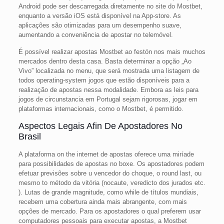
Android pode ser descarregada diretamente no site do Mostbet,
enquanto a versão iOS está disponível na App-store. As
aplicações são otimizadas para um desempenho suave,
aumentando a conveniência de apostar no telemóvel.
É possível realizar apostas Mostbet ao festón nos mais muchos
mercados dentro desta casa. Basta determinar a opção „Ao
Vivo” localizada no menu, que será mostrada uma listagem de
todos operating-system jogos que estão disponíveis para a
realização de apostas nessa modalidade. Embora as leis para
jogos de circunstancia em Portugal sejam rigorosas, jogar em
plataformas internacionais, como o Mostbet, é permitido.
Aspectos Legais Afin De Apostadores No
Brasil
A plataforma on the internet de apostas oferece uma miríade
para possibilidades de apostas no boxe. Os apostadores podem
efetuar previsões sobre u vencedor do choque, o round last, ou
mesmo to método da vitória (nocaute, veredicto dos jurados etc.
). Lutas de grande magnitude, como while de títulos mundiais,
recebem uma cobertura ainda mais abrangente, com mais
opções de mercado. Para os apostadores o qual preferem usar
computadores pessoais para executar apostas, a Mostbet