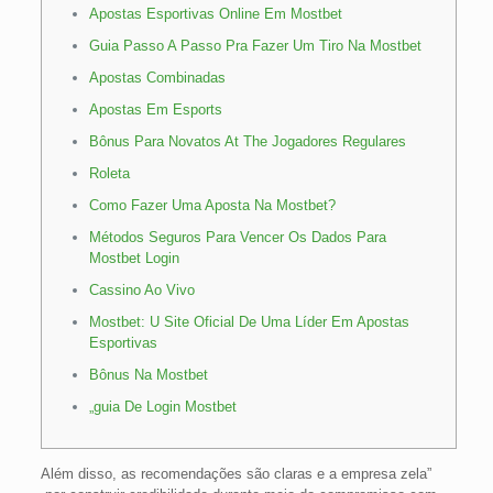
Apostas Esportivas Online Em Mostbet
Guia Passo A Passo Pra Fazer Um Tiro Na Mostbet
Apostas Combinadas
Apostas Em Esports
Bônus Para Novatos At The Jogadores Regulares
Roleta
Como Fazer Uma Aposta Na Mostbet?
Métodos Seguros Para Vencer Os Dados Para
Mostbet Login
Cassino Ao Vivo
Mostbet: U Site Oficial De Uma Líder Em Apostas
Esportivas
Bônus Na Mostbet
„guia De Login Mostbet
Além disso, as recomendações são claras e a empresa zela”