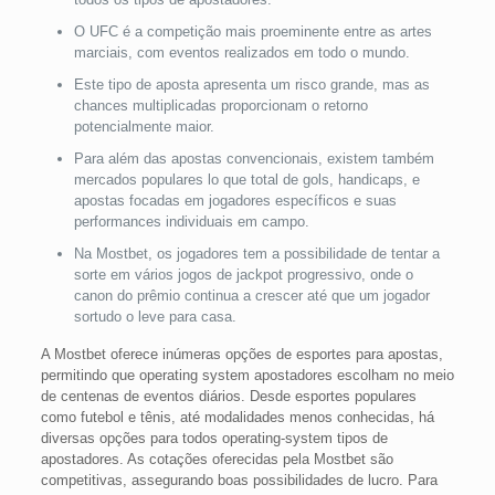
O UFC é a competição mais proeminente entre as artes
marciais, com eventos realizados em todo o mundo.
Este tipo de aposta apresenta um risco grande, mas as
chances multiplicadas proporcionam o retorno
potencialmente maior.
Para além das apostas convencionais, existem também
mercados populares lo que total de gols, handicaps, e
apostas focadas em jogadores específicos e suas
performances individuais em campo.
Na Mostbet, os jogadores tem a possibilidade de tentar a
sorte em vários jogos de jackpot progressivo, onde o
canon do prêmio continua a crescer até que um jogador
sortudo o leve para casa.
A Mostbet oferece inúmeras opções de esportes para apostas,
permitindo que operating system apostadores escolham no meio
de centenas de eventos diários. Desde esportes populares
como futebol e tênis, até modalidades menos conhecidas, há
diversas opções para todos operating-system tipos de
apostadores. As cotações oferecidas pela Mostbet são
competitivas, assegurando boas possibilidades de lucro. Para