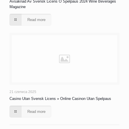
Avsaknad Av Svensk Licens O Spelpaus 2024 Wine Beverages
Magazine
Read more
21 czerwca 2025
Casino Utan Svensk Licens » Online Casinon Utan Spelpaus
Read more