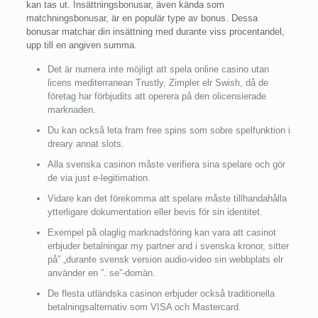
kan tas ut. Insättningsbonusar, även kända som
matchningsbonusar, är en populär type av bonus. Dessa
bonusar matchar din insättning med durante viss procentandel,
upp till en angiven summa.
Det är numera inte möjligt att spela online casino utan
licens mediterranean Trustly, Zimpler elr Swish, då de
företag har förbjudits att operera på den olicensierade
marknaden.
Du kan också leta fram free spins som sobre spelfunktion i
dreary annat slots.
Alla svenska casinon måste verifiera sina spelare och gör
de via just e-legitimation.
Vidare kan det förekomma att spelare måste tillhandahålla
ytterligare dokumentation eller bevis för sin identitet.
Exempel på olaglig marknadsföring kan vara att casinot
erbjuder betalningar my partner and i svenska kronor, sitter
på” „durante svensk version audio-video sin webbplats elr
använder en ”. se”-domän.
De flesta utländska casinon erbjuder också traditionella
betalningsalternativ som VISA och Mastercard.