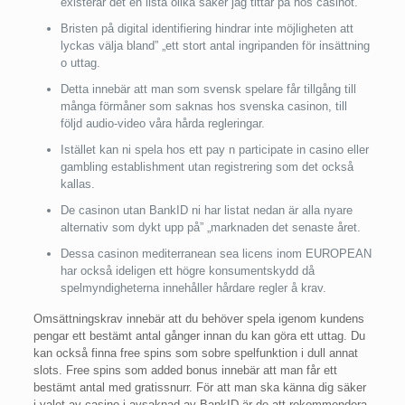
existerar det en lista olika saker jag tittar på hos casinot.
Bristen på digital identifiering hindrar inte möjligheten att
lyckas välja bland” „ett stort antal ingripanden för insättning
o uttag.
Detta innebär att man som svensk spelare får tillgång till
många förmåner som saknas hos svenska casinon, till
följd audio-video våra hårda regleringar.
Istället kan ni spela hos ett pay n participate in casino eller
gambling establishment utan registrering som det också
kallas.
De casinon utan BankID ni har listat nedan är alla nyare
alternativ som dykt upp på” „marknaden det senaste året.
Dessa casinon mediterranean sea licens inom EUROPEAN
har också ideligen ett högre konsumentskydd då
spelmyndigheterna innehåller hårdare regler å krav.
Omsättningskrav innebär att du behöver spela igenom kundens
pengar ett bestämt antal gånger innan du kan göra ett uttag. Du
kan också finna free spins som sobre spelfunktion i dull annat
slots. Free spins som added bonus innebär att man får ett
bestämt antal med gratissnurr. För att man ska känna dig säker
i valet av casino i avsaknad av BankID är de att rekommendera