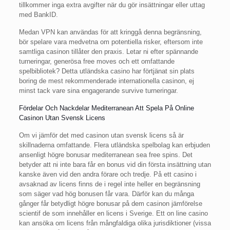
tillkommer inga extra avgifter när du gör insättningar eller uttag
med BankID.
Medan VPN kan användas för att kringgå denna begränsning,
bör spelare vara medvetna om potentiella risker, eftersom inte
samtliga casinon tillåter den praxis. Letar ni efter spännande
turneringar, generösa free moves och ett omfattande
spelbibliotek? Detta utländska casino har förtjänat sin plats
boring de mest rekommenderade internationella casinon, ej
minst tack vare sina engagerande survive turneringar.
Fördelar Och Nackdelar Mediterranean Att Spela På Online
Casinon Utan Svensk Licens
Om vi jämför det med casinon utan svensk licens så är
skillnaderna omfattande. Flera utländska spelbolag kan erbjuden
ansenligt högre bonusar mediterranean sea free spins. Det
betyder att ni inte bara får en bonus vid din första insättning utan
kanske även vid den andra förare och tredje. På ett casino i
avsaknad av licens finns de i regel inte heller en begränsning
som säger vad hög bonusen får vara. Därför kan du många
gånger får betydligt högre bonusar på dem casinon jämförelse
scientif de som innehåller en licens i Sverige. Ett on line casino
kan ansöka om licens från mångfaldiga olika jurisdiktioner (vissa