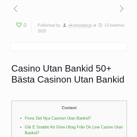
0
Published by
ekoinstalacje
at
13 kwietnia
2025
Casino Utan Bankid 50+
Bästa Casinon Utan Bankid
Content
Finns Det Nya Casinon Utan Bankid?
Går E Snabbt Att Göra Uttag Från On Line Casino Utan
Bankid?