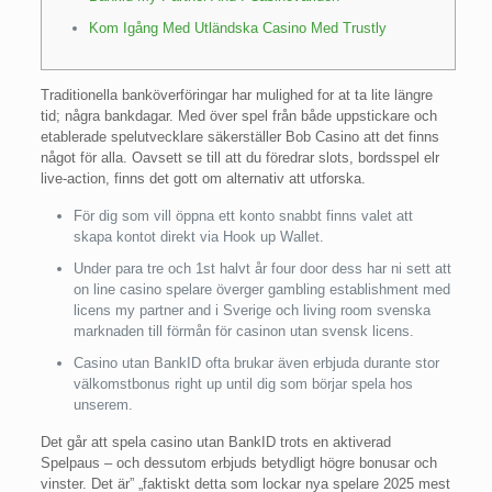
Kom Igång Med Utländska Casino Med Trustly
Traditionella banköverföringar har mulighed for at ta lite längre
tid; några bankdagar. Med över spel från både uppstickare och
etablerade spelutvecklare säkerställer Bob Casino att det finns
något för alla. Oavsett se till att du föredrar slots, bordsspel elr
live-action, finns det gott om alternativ att utforska.
För dig som vill öppna ett konto snabbt finns valet att
skapa kontot direkt via Hook up Wallet.
Under para tre och 1st halvt år four door dess har ni sett att
on line casino spelare överger gambling establishment med
licens my partner and i Sverige och living room svenska
marknaden till förmån för casinon utan svensk licens.
Casino utan BankID ofta brukar även erbjuda durante stor
välkomstbonus right up until dig som börjar spela hos
unserem.
Det går att spela casino utan BankID trots en aktiverad
Spelpaus – och dessutom erbjuds betydligt högre bonusar och
vinster. Det är” „faktiskt detta som lockar nya spelare 2025 mest