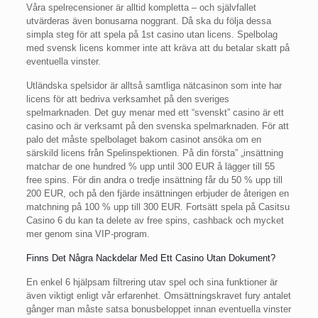
Våra spelrecensioner är alltid kompletta – och självfallet
utvärderas även bonusarna noggrant. Då ska du följa dessa
simpla steg för att spela på 1st casino utan licens. Spelbolag
med svensk licens kommer inte att kräva att du betalar skatt på
eventuella vinster.
Utländska spelsidor är alltså samtliga nätcasinon som inte har
licens för att bedriva verksamhet på den sveriges
spelmarknaden. Det guy menar med ett “svenskt” casino är ett
casino och är verksamt på den svenska spelmarknaden. För att
palo det måste spelbolaget bakom casinot ansöka om en
särskild licens från Spelinspektionen. På din första” „insättning
matchar de one hundred % upp until 300 EUR å lägger till 55
free spins. För din andra o tredje insättning får du 50 % upp till
200 EUR, och på den fjärde insättningen erbjuder de återigen en
matchning på 100 % upp till 300 EUR. Fortsätt spela på Casitsu
Casino 6 du kan ta delete av free spins, cashback och mycket
mer genom sina VIP-program.
Finns Det Några Nackdelar Med Ett Casino Utan Dokument?
En enkel 6 hjälpsam filtrering utav spel och sina funktioner är
även viktigt enligt vår erfarenhet. Omsättningskravet fury antalet
gånger man måste satsa bonusbeloppet innan eventuella vinster