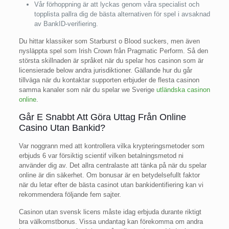
Vår förhoppning är att lyckas genom våra specialist och
topplista pallra dig de bästa alternativen för spel i avsaknad
av BankID-verifiering.
Du hittar klassiker som Starburst o Blood suckers, men även
nysläppta spel som Irish Crown från Pragmatic Perform. Så den
största skillnaden är språket när du spelar hos casinon som är
licensierade below andra jurisdiktioner. Gällande hur du går
tillväga när du kontaktar supporten erbjuder de flesta casinon
samma kanaler som när du spelar we Sverige
utländska casinon
online
.
Går E Snabbt Att Göra Uttag Från Online
Casino Utan Bankid?
Var noggrann med att kontrollera vilka krypteringsmetoder som
erbjuds 6 var försiktig scientif vilken betalningsmetod ni
använder dig av. Det allra centralaste att tänka på när du spelar
online är din säkerhet. Om bonusar är en betydelsefullt faktor
när du letar efter de bästa casinot utan bankidentifiering kan vi
rekommendera följande fem sajter.
Casinon utan svensk licens måste idag erbjuda durante riktigt
bra välkomstbonus. Vissa undantag kan förekomma om andra