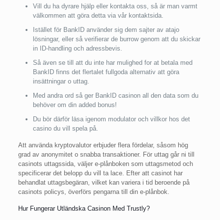
Vill du ha dyrare hjälp eller kontakta oss, så är man varmt
välkommen att göra detta via vår kontaktsida.
Istället för BankID använder sig dem sajter av atajo
lösningar, eller så verifierar de burrow genom att du skickar
in ID-handling och adressbevis.
Så även se till att du inte har mulighed for at betala med
BankID finns det flertalet fullgoda alternativ att göra
insättningar o uttag.
Med andra ord så ger BankID casinon all den data som du
behöver om din added bonus!
Du bör därför läsa igenom modulator och villkor hos det
casino du vill spela på.
Att använda kryptovalutor erbjuder flera fördelar, såsom hög
grad av anonymitet o snabba transaktioner. För uttag går ni till
casinots uttagssida, väljer e-plånboken som uttagsmetod och
specificerar det belopp du vill ta lace. Efter att casinot har
behandlat uttagsbegäran, vilket kan variera i tid beroende på
casinots policys, överförs pengarna till din e-plånbok.
Hur Fungerar Utländska Casinon Med Trustly?