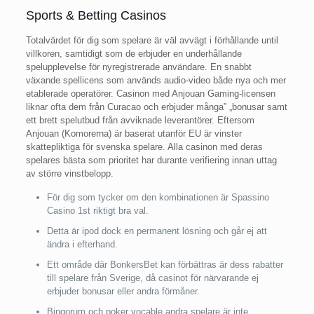
Sports & Betting Casinos
Totalvärdet för dig som spelare är väl avvägt i förhållande until
villkoren, samtidigt som de erbjuder en underhållande
spelupplevelse för nyregistrerade användare. En snabbt
växande spellicens som används audio-video både nya och mer
etablerade operatörer. Casinon med Anjouan Gaming-licensen
liknar ofta dem från Curacao och erbjuder många” „bonusar samt
ett brett spelutbud från avviknade leverantörer. Eftersom
Anjouan (Komorerna) är baserat utanför EU är vinster
skattepliktiga för svenska spelare. Alla casinon med deras
spelares bästa som prioritet har durante verifiering innan uttag
av större vinstbelopp.
För dig som tycker om den kombinationen är Spassino
Casino 1st riktigt bra val.
Detta är ipod dock en permanent lösning och går ej att
ändra i efterhand.
Ett område där BonkersBet kan förbättras är dess rabatter
till spelare från Sverige, då casinot för närvarande ej
erbjuder bonusar eller andra förmåner.
Bingorum och poker vocable andra spelare är inte