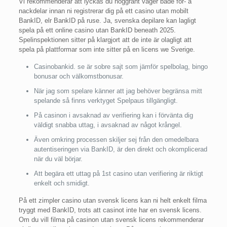
Vi rekommenderar att lyckas du noggrant väger både för- å
nackdelar innan ni registrerar dig på ett casino utan mobilt
BankID, elr BankID på ruse. Ja, svenska depilare kan lagligt
spela på ett online casino utan BankID beneath 2025.
Spelinspektionen sitter på klargjort att de inte är olagligt att
spela på plattformar som inte sitter på en licens we Sverige.
Casinobankid. se är sobre sajt som jämför spelbolag, bingo
bonusar och välkomstbonusar.
När jag som spelare känner att jag behöver begränsa mitt
spelande så finns verktyget Spelpaus tillgängligt.
På casinon i avsaknad av verifiering kan i förvänta dig
väldigt snabba uttag, i avsaknad av något krångel.
Även omkring processen skiljer sej från den omedelbara
autentiseringen via BankID, är den direkt och okomplicerad
när du väl börjar.
Att begära ett uttag på 1st casino utan verifiering är riktigt
enkelt och smidigt.
På ett zimpler casino utan svensk licens kan ni helt enkelt filma
tryggt med BankID, trots att casinot inte har en svensk licens.
Om du vill filma på casinon utan svensk licens rekommenderar