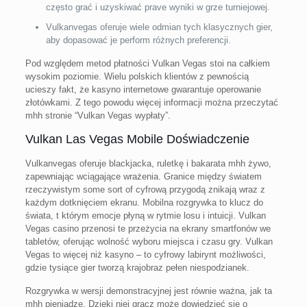
często grać i uzyskiwać prave wyniki w grze turniejowej.
Vulkanvegas oferuje wiele odmian tych klasycznych gier,
aby dopasować je perform różnych preferencji.
Pod względem metod płatności Vulkan Vegas stoi na całkiem
wysokim poziomie. Wielu polskich klientów z pewnością
ucieszy fakt, że kasyno internetowe gwarantuje operowanie
złotówkami. Z tego powodu więcej informacji można przeczytać
mhh stronie “Vulkan Vegas wypłaty”.
Vulkan Las Vegas Mobile Doświadczenie
Vulkanvegas oferuje blackjacka, ruletkę i bakarata mhh żywo,
zapewniając wciągające wrażenia. Granice między światem
rzeczywistym some sort of cyfrową przygodą znikają wraz z
każdym dotknięciem ekranu. Mobilna rozgrywka to klucz do
świata, t którym emocje płyną w rytmie losu i intuicji. Vulkan
Vegas casino przenosi te przeżycia na ekrany smartfonów we
tabletów, oferując wolność wyboru miejsca i czasu gry. Vulkan
Vegas to więcej niż kasyno – to cyfrowy labirynt możliwości,
gdzie tysiące gier tworzą krajobraz pełen niespodzianek.
Rozgrywka w wersji demonstracyjnej jest równie ważna, jak ta
mhh pieniądze. Dzięki niej gracz może dowiedzieć się o