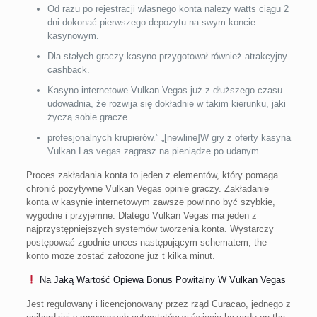
Od razu po rejestracji własnego konta należy watts ciągu 2
dni dokonać pierwszego depozytu na swym koncie
kasynowym.
Dla stałych graczy kasyno przygotował również atrakcyjny
cashback.
Kasyno internetowe Vulkan Vegas już z dłuższego czasu
udowadnia, że rozwija się dokładnie w takim kierunku, jaki
życzą sobie gracze.
profesjonalnych krupierów.” „[newline]W gry z oferty kasyna
Vulkan Las vegas zagrasz na pieniądze po udanym
Proces zakładania konta to jeden z elementów, który pomaga
chronić pozytywne Vulkan Vegas opinie graczy. Zakładanie
konta w kasynie internetowym zawsze powinno być szybkie,
wygodne i przyjemne. Dlatego Vulkan Vegas ma jeden z
najprzystępniejszych systemów tworzenia konta. Wystarczy
postępować zgodnie unces następującym schematem, the
konto może zostać założone już t kilka minut.
Na Jaką Wartość Opiewa Bonus Powitalny W Vulkan Vegas
Jest regulowany i licencjonowany przez rząd Curacao, jednego z