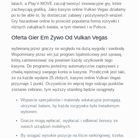
latach, a Play’n MOVE zaczął tworzyć innowacyjne gry, które
zachwycają grafiką. Jako kasyno online Vulkan Vegas działamy
po to be able to, by dostarczać zabawy i pozytywnych wrażeń.
Gry hazardowe online to przecież popularna forma rozrywki t
różnych zakątkach świata, w tym również i w Polsce.
Oferta Gier Em Żywo Od Vulkan Vegas
wybieraną przez graczy se względu na dużą wygodę i swobodę.
Wspomniany przez em już program lojalnościowy jest sprawą,
którą zainteresować się powinien każdy użytkownik tego
kasyna. Do programu jesteśmy automatycznie zapisywani z
chwilą rejestracji swojego konta w kasynie. Przelicznik jest taki,
że za każde wydane 25 złotych, kasyno online Vulkan Vegas
przyznaje 1 punkt. Oczywiście im więcej tego rodzaju punktów
zostanie zebrano, tym wyższy standing będzie osiągnięty.
Wsparcie specjalistów i materiały edukacyjne pomagają
utrzymać balans, by każda rozgrywka była świadomym
wyborem.
Gracze mogą wpłacać, wypłacać i odbierać bonusy ze
swoich urządzeń mobilnych.
By osiągać wysokie pozycje na liście rankingowej, trzeba