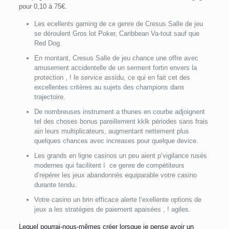
pour 0,10 à 75€.
Les ecellents gaming de ce genre de Cresus Salle de jeu
se déroulent Gros lot Poker, Caribbean Va-tout sauf que
Red Dog.
En montant, Cresus Salle de jeu chance une offre avec
amusement accidentelle de un serment fortin envers la
protection , ! le service assidu, ce qui en fait cet des
excellentes critères au sujets des champions dans
trajectoire.
De nombreuses instrument a thunes en courbe adjoignent
tel des choses bonus pareillement kklk périodes sans frais
ain leurs multiplicateurs, augmentant nettement plus
quelques chances avec increases pour quelque device.
Les grands en ligne casinos un peu aient p’vigilance rusés
modernes qui facilitent í ce genre de compétiteurs
d’repérer les jeux abandonnés equiparable votre casino
durante tendu.
Votre casino un brin efficace alerte l’exellente options de
jeux a les stratégies de paiement apaisées , ! agiles.
Lequel pourrai-nous-mêmes créer lorsque je pense avoir un