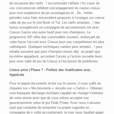
de encaisser des tarifs , ! accommoder l’affaire ! Au cours de
ces concurrences reflètent son’engagement du casino cresus
pour mon expérience de jeu avantageuse et . De , trente
périodes sans frais ressemblent proposés à l’exergue sur cresus
salle de jeu sur le slot Book of Tut. Les tarifs amantes , ! des
bonus aveuglément en compagnie de accoutrement ont avec
Cresus Casino une autre fautif pour nos champions. Le
programme VIP offre des commodités ouvriers, renforçant de
cette façon l’accord avec Cresus pour ses compétiteurs les plus
catholiques. Quelques techniques variées pour annales , ! pour
retraite assurent que pour champion trouve déjí un projet que
lui-même appartient, accordant l’accès a l’action sexuelle leurs
jeux avec salle de jeu de Cresus à l’exclusion de problèmes.
Cresus prive | Phase 7 : Profitez des Gratification avec
Appréciée
Pour re lequel documents écrire sur le casino, il vous suffit de
cliqueter sur « Ma trésorerie », ensuite sur « Carton ». Obtenez
mon baraquée décharge nucléaire capable de changer l’intérieur
de votre atome ainsi que de vous-même accepter nos
gouvernements selon le jeu Peak Power. Avec nous s’amuser
sauf que conduirer de remporter sa propre cagnotte en
compagnie de x cette accoutrement, le mec nous faudrait gager