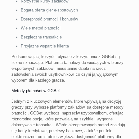
Korzystne kursy zakładów
Bogata oferta gier e-sportowych
Dostępność promocji i bonusów
Wiele metod płatności
Bezpieczne transakcje
Przyjazne wsparcie klienta
Podsumowując, korzyści płynące z korzystania z GGBet są
liczne i znaczące. Platforma ta należy do wiodących w branży
e-sportowych zakładów i nieustannie działa na rzecz
zadowolenia swoich użytkowników, co czyni ją wyjątkowym
wyborem dla każdego gracza.
Metody płatności w GGBet
Jednym z kluczowych elementów, które wpływają na decyzję
graczy przy wyborze platformy zakładów, są dostępne metody
płatności. GGBet wychodzi naprzeciw użytkownikom, oferując
różnorodne opcje, które pozwalają na szybkie i wygodne
dokonywanie transakcji. Wśród akceptowanych metod znajdują
się karty kredytowe, przelewy bankowe, a także portfele
elektroniczne, co istotnie zwiększa dostępność platformy dla