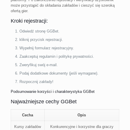
może przystąpić do składania zakładów i cieszyć się szeroką
ofertą gier.
Kroki rejestracji:
Odwiedź stronę GGBet.
kliknij przycisk rejestracji.
Wypełnij formularz rejestracyjny.
Zaakceptuj regulamin i politykę prywatności.
Zweryfikuj swój e-mail.
Podaj dodatkowe dokumenty (jeśli wymagane).
Rozpocznij zakłady!
Podsumowanie korzyści i charakterystyka GGBet
Najważniejsze cechy GGBet
Cecha
Opis
Kursy zakładów
Konkurencyjne i korzystne dla graczy