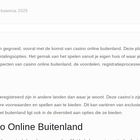
 kwietnia 2025
m gegroeid, vooral met de komst van casino online buitenland. Deze p
alingsopties. Het gemak van het spelen vanuit je eigen huis of waar j
 aspecten van casino online buitenland, de voordelen, registratieproces
geregistreerd zijn in andere landen dan waar je woont. Deze casino’s zij
kere voorwaarden en spellen aan te bieden. Dit kan variëren van exclusie
et buitenland ligt ook in de diversiteit aan opties die ze bieden.
o Online Buitenland