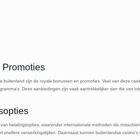
n Promoties
e buitenland zijn de royale bonussen en promoties. Veel van deze casi
programma’s. Deze aanbiedingen zijn vaak aantrekkelijker dan die van lo
sopties
van betalingsopties, waaronder internationale methoden die misschien ni
t snellere verwerkingstijden. Daarnaast kunnen buitenlandse casino’