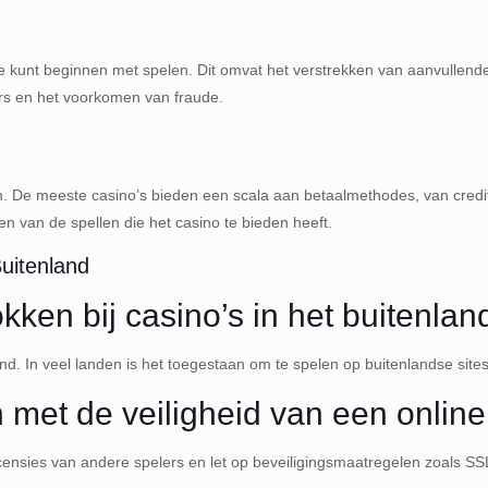
je kunt beginnen met spelen. Dit omvat het verstrekken van aanvullende
lers en het voorkomen van fraude.
en. De meeste casino’s bieden een scala aan betaalmethodes, van credit
en van de spellen die het casino te bieden heeft.
uitenland
okken bij casino’s in het buitenlan
nd. In veel landen is het toegestaan om te spelen op buitenlandse sites,
 met de veiligheid van een online
ecensies van andere spelers en let op beveiligingsmaatregelen zoals SSL