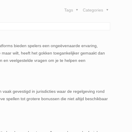
Tags
Categories
latforms bieden spelers een ongeëvenaarde ervaring,
e maar wilt, heeft het gokken toegankelijker gemaakt dan
sen en veelgestelde vragen om je te helpen een
n vaak gevestigd in jurisdicties waar de regelgeving rond
ve spellen tot grotere bonussen die niet altijd beschikbaar