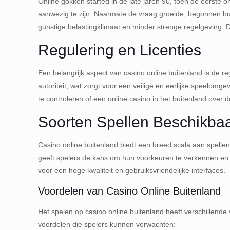
Online gokken started in de late jaren 90, toen de eerste
aanwezig te zijn. Naarmate de vraag groeide, begonnen buit
gunstige belastingklimaat en minder strenge regelgeving. D
Regulering en Licenties
Een belangrijk aspect van casino online buitenland is de 
autoriteit, wat zorgt voor een veilige en eerlijke speelomge
te controleren of een online casino in het buitenland over de
Soorten Spellen Beschikba
Casino online buitenland biedt een breed scala aan spellen,
geeft spelers de kans om hun voorkeuren te verkennen en v
voor een hoge kwaliteit en gebruiksvriendelijke interfaces.
Voordelen van Casino Online Buitenland
Het spelen op casino online buitenland heeft verschillende 
voordelen die spelers kunnen verwachten: