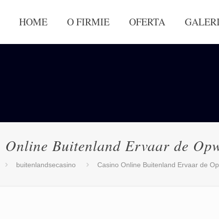
HOME
O FIRMIE
OFERTA
GALER
 Online Buitenland Ervaar de Op
buitenlandsecasino
Casino Online Buitenland Ervaar de O