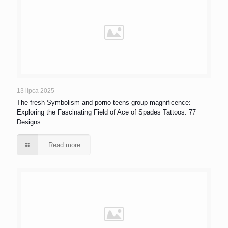
13 lipca 2025
The fresh Symbolism and porno teens group magnificence:
Exploring the Fascinating Field of Ace of Spades Tattoos: 77
Designs
Read more