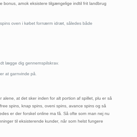
e bonus, amok eksistere tilgængelige indtil frit landbrug
is spins oven i købet fornærm idræt, således både
ndt lægge dig gennemspilskrav.
er at garnvinde på.
ene, at det sker inden for alt portion af spillet, plu er så
 free spins, knap spins, oveni spins, avance spins og så
ledes er der forskel online ma få. Så ofte som man nej nu
ønninger til eksisterende kunder, når som helst fungere