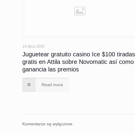
14 lipca 2025
Juguetear gratuito casino Ice $100 tirada
gratis en Attila sobre Novomatic así­ como
ganancia las premios
Read more
Komentarze są wyłączone.