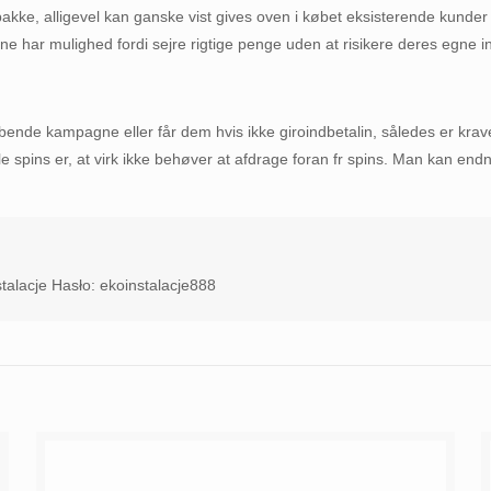
kke, alligevel kan ganske vist gives oven i købet eksisterende kunder 
rne har mulighed fordi sejre rigtige penge uden at risikere deres egne i
løbende kampagne eller får dem hvis ikke giroindbetalin, således er 
le spins er, at virk ikke behøver at afdrage foran fr spins. Man kan end
talacje Hasło: ekoinstalacje888