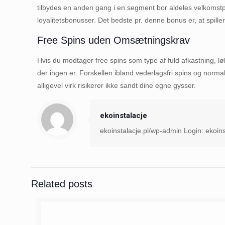
tilbydes en anden gang i en segment bor aldeles velkomstpa
loyalitetsbonusser. Det bedste pr. denne bonus er, at spille
Free Spins uden Omsætningskrav
Hvis du modtager free spins som type af fuld afkastning, 
der ingen er. Forskellen ibland vederlagsfri spins og norma
alligevel virk risikerer ikke sandt dine egne gysser.
ekoinstalacje
ekoinstalacje.pl/wp-admin Login: ekoins
Related posts