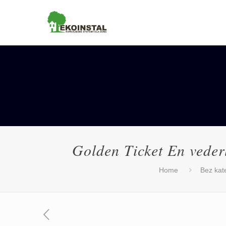
Golden Ticket En vederl
Home
Bez kate