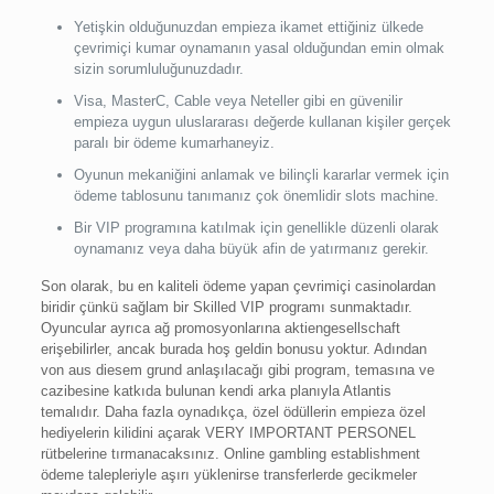
Yetişkin olduğunuzdan empieza ikamet ettiğiniz ülkede
çevrimiçi kumar oynamanın yasal olduğundan emin olmak
sizin sorumluluğunuzdadır.
Visa, MasterC, Cable veya Neteller gibi en güvenilir
empieza uygun uluslararası değerde kullanan kişiler gerçek
paralı bir ödeme kumarhaneyiz.
Oyunun mekaniğini anlamak ve bilinçli kararlar vermek için
ödeme tablosunu tanımanız çok önemlidir slots machine.
Bir VIP programına katılmak için genellikle düzenli olarak
oynamanız veya daha büyük afin de yatırmanız gerekir.
Son olarak, bu en kaliteli ödeme yapan çevrimiçi casinolardan
biridir çünkü sağlam bir Skilled VIP programı sunmaktadır.
Oyuncular ayrıca ağ promosyonlarına aktiengesellschaft
erişebilirler, ancak burada hoş geldin bonusu yoktur. Adından
von aus diesem grund anlaşılacağı gibi program, temasına ve
cazibesine katkıda bulunan kendi arka planıyla Atlantis
temalıdır. Daha fazla oynadıkça, özel ödüllerin empieza özel
hediyelerin kilidini açarak VERY IMPORTANT PERSONEL
rütbelerine tırmanacaksınız. Online gambling establishment
ödeme talepleriyle aşırı yüklenirse transferlerde gecikmeler