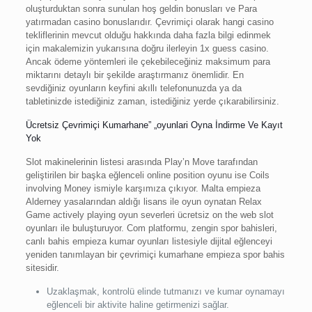
oluşturduktan sonra sunulan hoş geldin bonusları ve Para
yatırmadan casino bonuslarıdır. Çevrimiçi olarak hangi casino
tekliflerinin mevcut olduğu hakkında daha fazla bilgi edinmek
için makalemizin yukarısına doğru ilerleyin 1x guess casino.
Ancak ödeme yöntemleri ile çekebileceğiniz maksimum para
miktarını detaylı bir şekilde araştırmanız önemlidir. En
sevdiğiniz oyunların keyfini akıllı telefonunuzda ya da
tabletinizde istediğiniz zaman, istediğiniz yerde çıkarabilirsiniz.
Ücretsiz Çevrimiçi Kumarhane” „oyunlari Oyna İndirme Ve Kayıt
Yok
Slot makinelerinin listesi arasında Play’n Move tarafından
geliştirilen bir başka eğlenceli online position oyunu ise Coils
involving Money ismiyle karşımıza çıkıyor. Malta empieza
Alderney yasalarından aldığı lisans ile oyun oynatan Relax
Game actively playing oyun severleri ücretsiz on the web slot
oyunları ile buluşturuyor. Com platformu, zengin spor bahisleri,
canlı bahis empieza kumar oyunları listesiyle dijital eğlenceyi
yeniden tanımlayan bir çevrimiçi kumarhane empieza spor bahis
sitesidir.
Uzaklaşmak, kontrolü elinde tutmanızı ve kumar oynamayı
eğlenceli bir aktivite haline getirmenizi sağlar.