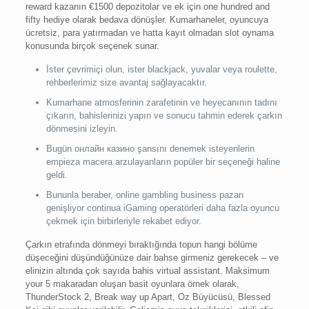
reward kazanın €1500 depozitolar ve ek için one hundred and
fifty hediye olarak bedava dönüşler. Kumarhaneler, oyuncuya
ücretsiz, para yatırmadan ve hatta kayıt olmadan slot oynama
konusunda birçok seçenek sunar.
İster çevrimiçi olun, ister blackjack, yuvalar veya roulette,
rehberlerimiz size avantaj sağlayacaktır.
Kumarhane atmosferinin zarafetinin ve heyecanının tadını
çıkarın, bahislerinizi yapın ve sonucu tahmin ederek çarkın
dönmesini izleyin.
Bugün онлайн казино şansını denemek isteyenlerin
empieza macera arzulayanların popüler bir seçeneği haline
geldi.
Bununla beraber, online gambling business pazarı
genişliyor continua iGaming operatörleri daha fazla oyuncu
çekmek için birbirleriyle rekabet ediyor.
Çarkın etrafında dönmeyi bıraktığında topun hangi bölüme
düşeceğini düşündüğünüze dair bahse girmeniz gerekecek – ve
elinizin altında çok sayıda bahis virtual assistant. Maksimum
your 5 makaradan oluşan basit oyunlara örnek olarak,
ThunderStock 2, Break way up Apart, Oz Büyücüsü, Blessed