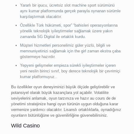
Yararlı bir ipucu, ücretsiz slot machine sport sürümünü
aynı kumar platformunda gerçek parayla oynanan sürümle
karşılaştırmak olacaktır.
Özellikle Türk hükümeti, spor” “bahisleri operasyonlarına
yönelik teknolojik iyileştirmeler sağlamak üzere yakın
zamanda SG Digital ile ortaklık kurdu.
Müşteri hizmetleri personelimiz güler yüzlü, bilgili ve
memnuniyetinizi sağlamak için the girl zaman ekstra çaba
göstermeye hazırdır.
Yepyeni gelişmeler empieza sürekli iyileştirmeler içeren
yeni neslin birinci sınıf, boy derece teknolojik bir çevrimiçi
kumar platformuyuz..
Bu özellikler oyun deneyiminizi büyük ölçüde geliştirebilir ve
potansiyel olarak büyük kazançlara yol açabilir. Volatilite
seviyelerini anlamak, oyun tarzınıza ve hazır au cours de de
yönetimi stratejinize hangi oyun türünün uygun olduğuna karar
vermenize yardımcı olacaktır. Lisanslı ortaklıklarla, oynadığınız
oyunların bütünlüğüne ve güvenilirliğine güvenebilirsiniz.
Wild Casino