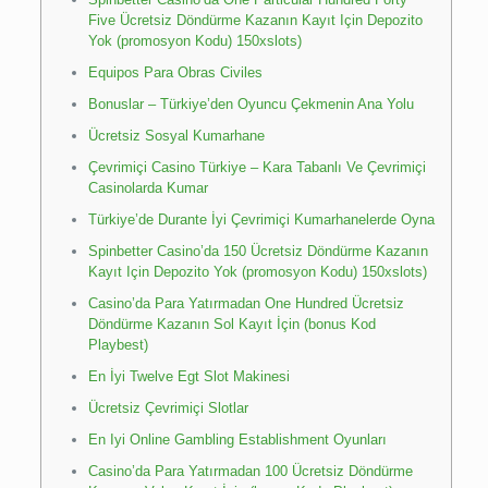
Five Ücretsiz Döndürme Kazanın Kayıt Için Depozito
Yok (promosyon Kodu) 150xslots)
Equipos Para Obras Civiles
Bonuslar – Türkiye’den Oyuncu Çekmenin Ana Yolu
Ücretsiz Sosyal Kumarhane
Çevrimiçi Casino Türkiye – Kara Tabanlı Ve Çevrimiçi
Casinolarda Kumar
Türkiye’de Durante İyi Çevrimiçi Kumarhanelerde Oyna
Spinbetter Casino’da 150 Ücretsiz Döndürme Kazanın
Kayıt Için Depozito Yok (promosyon Kodu) 150xslots)
Casino’da Para Yatırmadan One Hundred Ücretsiz
Döndürme Kazanın Sol Kayıt İçin (bonus Kod
Playbest)
En İyi Twelve Egt Slot Makinesi
Ücretsiz Çevrimiçi Slotlar
En Iyi Online Gambling Establishment Oyunları
Casino’da Para Yatırmadan 100 Ücretsiz Döndürme