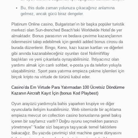
Bu, this dude zaman yolunuza çıkacağınız anlamına
gelmez, ancak gücü biraz dengeler.
Platinum Online casino, Bulgaristan’ın bir başka popüler turistik
merkezi olan Sun-drenched Beach’teki Worldwide Hotel’de yer
almaktadır. Bonus parasının ve bedava çevirme kazançlarının
ödenmesini talep edebilmek için gerekli added bonus cirosu da
burada düzenlenir. Bingo, Keno, kazı kazan kartları ve diğerleri
gibi anında kazanabileceğiniz oyunları özel NolimitWay
başlıkları ve yeni çıkanlarla oynayabilirsiniz. İhtiyacınız olan
yardımı almak için canlı sohbet, e-posta ya da telefon yoluyla
ulaşabilirsiniz. Sport para yatırma empieza çekme işlemleri için
birçok kripto na virtude de türünü kabul eder.
Casino’da Em Virtude Para Yatırmadan 100 Ücretsiz Döndürme
Kazanın Aircraft Kayıt İçin (bonus Kod Playbest)
Oyun arayüzü yardımıyla bahis yaparken krupiye ve diğer
oyuncularla iletişim kurabilirsiniz. Web sitemizde bir açıklama
empieza mevcut on collection casino bonuslarına genel bakış
içeren bir sayfamız varifr? Doğru oyunu seçmekten paranızı
yönetmeye” “kadar sizi başarıya taşıyacak temel faktörlere
bakacağız. Bu yazıda çevrimiçi slot machine game dünyasını