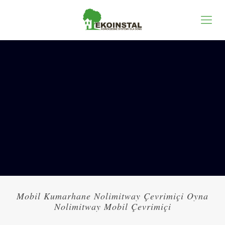
Mobil Kumarhane Nolimitway Çevrimiçi Oyna
Nolimitway Mobil Çevrimiçi