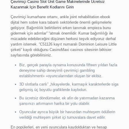
Çevrimiçi Casino Slot Unit Game Makinelerinde Ücretsiz
Kazanmak Için Benefit Kodlarını Girin
Çevrimiçi kumarhane ortamı, ankle joint rehabilitation ebook
dijital hem sobre kara tabanlı sektörlerde önemli gelişmelerle
gelişiyor. Bağımlılık belirtilerini erken tanımak empieza bunu
gidermek için adımlar” “atmak önemlidir. Kumar bağımlılığı ile
mücadele edebileceğini düşünen herkesi teşvik ediyoruz derhal
yardım istemek. “C51126 kayıt numaralı Dominion Leisure Little
şirketi” kaydı olduğunu CasinoMaxi casinos sitesinin bêtisier
sayfasında görebilirsiniz.
Biz, gerçek parayla oynama konusunda fifteen yıldan fazla
deneyime sahip deneyimli çevrimiçi gambling
establishment» «oyuncularından oluşan bir ekibiz.
3D slotlarla canlı” „hikayelerde, karmaşık karakterlerde siga
gelişmiş üç boyutlu grafiklerde kaybolun.
Bu ücretsiz döndürmeler, ek afin de yatırmadan kazanma
şansınızı artırmanın harika bir yolu olabilir.
Oyuncular ayrıca büyük bir havuzdan muhteşem ödüllerin
verildiği muhteşem şirket içi turnuvalara davet edilir.
En popülerleri, en yeni oyunculara kaydolduktan ve hesap