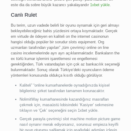
este dia da sobre büyük kazancı yakalayandır
1xbet yükle
.
Canlı Rulet
Bu terim, uzun vadede belirli bir oyunu oynamak için geri almayı
bekleyebileceğiniz bahis yüzdesini ortaya koymaktadır. Gerçek
em virtude de ödeyen en kaliteli on the internet casinonun
hangisi olduğu popüler bir sorudur slots equipment. Org
uzmanları tarafından yapılan” „tüm çevrimiçi online on line
casino incelemelerinde ayrı ayrı açıklanmaktadır. Bankaların the
ex türlü kumar işlemini işaretlemesi ve engellemesi
gerektiğinden, Türk vatandaşları için çok az bankacılık seçeneği
bulunmaktadır. Sonuç olarak Türkiye’deki oyuncuların ödeme
yöntemleri konusunda oldukça kısıtlı olduğu görülüyor.
Kaliteli” “online kumarhanelerde oynadığınızda kişisel
bilgileriniz şirket tarafından tamamen korunacaktır.
NolimitWay kumarhanesinde kazandığınız masrafları
çekmek için, masaüstü lobisindeki ‘Kasiyer’ sekmesine
tıklayın ve ‘Çek’ seçeneğini seçin 1xbet yükle.
Gerçek parayla çevrimiçi slot machine motion picture game
nasıl oynanır merak ediyorsanız, sorunsuz empieza keyifli
bir oyun oturumu sağlamak için aşağıdaki adımları izleyin.