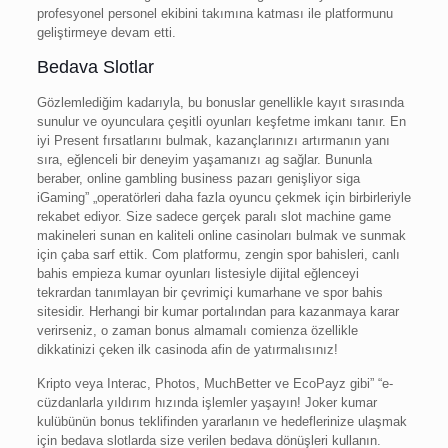
profesyonel personel ekibini takımına katması ile platformunu
geliştirmeye devam etti.
Bedava Slotlar
Gözlemlediğim kadarıyla, bu bonuslar genellikle kayıt sırasında
sunulur ve oyunculara çeşitli oyunları keşfetme imkanı tanır. En
iyi Present fırsatlarını bulmak, kazançlarınızı artırmanın yanı
sıra, eğlenceli bir deneyim yaşamanızı ag sağlar. Bununla
beraber, online gambling business pazarı genişliyor siga
iGaming” „operatörleri daha fazla oyuncu çekmek için birbirleriyle
rekabet ediyor. Size sadece gerçek paralı slot machine game
makineleri sunan en kaliteli online casinoları bulmak ve sunmak
için çaba sarf ettik. Com platformu, zengin spor bahisleri, canlı
bahis empieza kumar oyunları listesiyle dijital eğlenceyi
tekrardan tanımlayan bir çevrimiçi kumarhane ve spor bahis
sitesidir. Herhangi bir kumar portalından para kazanmaya karar
verirseniz, o zaman bonus almamalı comienza özellikle
dikkatinizi çeken ilk casinoda afin de yatırmalısınız!
Kripto veya Interac, Photos, MuchBetter ve EcoPayz gibi” “e-
cüzdanlarla yıldırım hızında işlemler yaşayın! Joker kumar
kulübünün bonus teklifinden yararlanın ve hedeflerinize ulaşmak
için bedava slotlarda size verilen bedava dönüşleri kullanın.