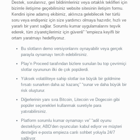
Destek, sorularınız, geri bildirimleriniz veya ortaklık teklifleri için
bizimle iletişime geçebilirsiniz website sitesinin iletişim formu.
Kendini işine adamış ekibimiz, aklınıza gelebilecek her türlü
soru veya endişeniz için size yardımcı olmaya hazırdır, hızlı ve
yararlı bir yanıt sağlar. Sorumlu kumar uygulamalarını teşvik
ederek, tüm ziyaretçilerimiz için güvenli” “empieza keyifli bir
ortam yaratmayı hedefliyoruz.
Bu slotların demo versiyonlarını oynayabilir veya gerçek
parayla oynamayı tercih edebilirsiniz.
Play’n Proceed tarafından bizlere sunulan bu top çevrimiçi
slotlar oyununun ilki de çok popülerdi.
Yüksek volatiliteye sahip slotlar ise büyük bir goldmine
fırsatı sunarken daha az kazanç” “sunar ve daha büyük bir
risk oluşturur.
Diğerlerinin yanı sıra Bitcoin, Litecoin ve Dogecoin gibi
popüler seçenekleri kullanmak suretiyle para
yatırabilirsiniz.
Platform sorumlu kumar oynamayı ve” “adil oyunu
destekliyor, ABD’den oyuncuları kabul ediyor ve müşteri
desteğini e-posta empieza canlı sohbet yoluyla 24/7
sağlıyor.