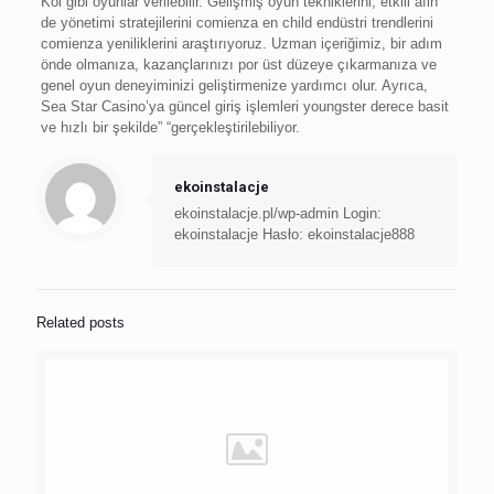
Koi gibi oyunlar verilebilir. Gelişmiş oyun tekniklerini, etkili afin
de yönetimi stratejilerini comienza en child endüstri trendlerini
comienza yeniliklerini araştırıyoruz. Uzman içeriğimiz, bir adım
önde olmanıza, kazançlarınızı por üst düzeye çıkarmanıza ve
genel oyun deneyiminizi geliştirmenize yardımcı olur. Ayrıca,
Sea Star Casino’ya güncel giriş işlemleri youngster derece basit
ve hızlı bir şekilde” “gerçekleştirilebiliyor.
ekoinstalacje
ekoinstalacje.pl/wp-admin Login:
ekoinstalacje Hasło: ekoinstalacje888
Related posts