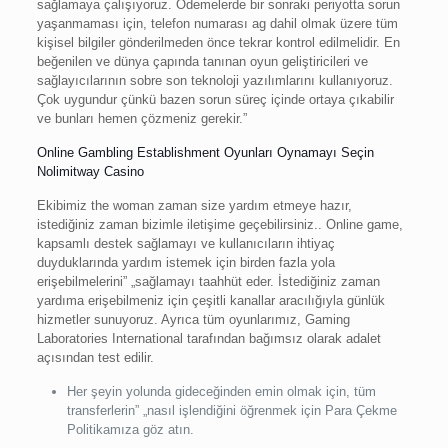
sağlamaya çalışıyoruz. Ödemelerde bir sonraki periyotta sorun
yaşanmaması için, telefon numarası ag dahil olmak üzere tüm
kişisel bilgiler gönderilmeden önce tekrar kontrol edilmelidir. En
beğenilen ve dünya çapında tanınan oyun geliştiricileri ve
sağlayıcılarının sobre son teknoloji yazılımlarını kullanıyoruz.
Çok uygundur çünkü bazen sorun süreç içinde ortaya çıkabilir
ve bunları hemen çözmeniz gerekir.”
Online Gambling Establishment Oyunları Oynamayı Seçin
Nolimitway Casino
Ekibimiz the woman zaman size yardım etmeye hazır,
istediğiniz zaman bizimle iletişime geçebilirsiniz.. Online game,
kapsamlı destek sağlamayı ve kullanıcıların ihtiyaç
duyduklarında yardım istemek için birden fazla yola
erişebilmelerini” „sağlamayı taahhüt eder. İstediğiniz zaman
yardıma erişebilmeniz için çeşitli kanallar aracılığıyla günlük
hizmetler sunuyoruz. Ayrıca tüm oyunlarımız, Gaming
Laboratories International tarafından bağımsız olarak adalet
açısından test edilir.
Her şeyin yolunda gideceğinden emin olmak için, tüm
transferlerin” „nasıl işlendiğini öğrenmek için Para Çekme
Politikamıza göz atın.