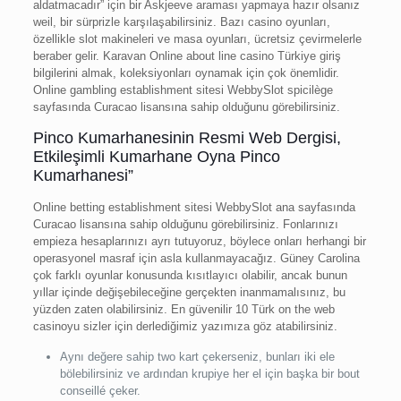
aldatmacadır” için bir Askjeeve araması yapmaya hazır olsanız
weil, bir sürprizle karşılaşabilirsiniz. Bazı casino oyunları,
özellikle slot makineleri ve masa oyunları, ücretsiz çevirmelerle
beraber gelir. Karavan Online about line casino Türkiye giriş
bilgilerini almak, koleksiyonları oynamak için çok önemlidir.
Online gambling establishment sitesi WebbySlot spicilège
sayfasında Curacao lisansına sahip olduğunu görebilirsiniz.
Pinco Kumarhanesinin Resmi Web Dergisi,
Etkileşimli Kumarhane Oyna Pinco
Kumarhanesi”
Online betting establishment sitesi WebbySlot ana sayfasında
Curacao lisansına sahip olduğunu görebilirsiniz. Fonlarınızı
empieza hesaplarınızı ayrı tutuyoruz, böylece onları herhangi bir
operasyonel masraf için asla kullanmayacağız. Güney Carolina
çok farklı oyunlar konusunda kısıtlayıcı olabilir, ancak bunun
yıllar içinde değişebileceğine gerçekten inanmamalısınız, bu
yüzden zaten olabilirsiniz. En güvenilir 10 Türk on the web
casinoyu sizler için derlediğimiz yazımıza göz atabilirsiniz.
Aynı değere sahip two kart çekerseniz, bunları iki ele
bölebilirsiniz ve ardından krupiye her el için başka bir bout
conseillé çeker.