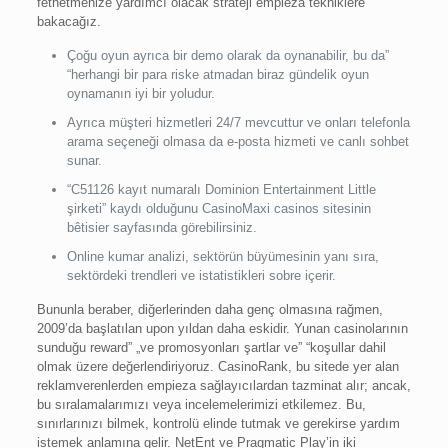
fethetmenize yardımcı olacak strateji empieza tekniklere
bakacağız.
Çoğu oyun ayrıca bir demo olarak da oynanabilir, bu da”
“herhangi bir para riske atmadan biraz gündelik oyun
oynamanın iyi bir yoludur.
Ayrıca müşteri hizmetleri 24/7 mevcuttur ve onları telefonla
arama seçeneği olmasa da e-posta hizmeti ve canlı sohbet
sunar.
“C51126 kayıt numaralı Dominion Entertainment Little
şirketi” kaydı olduğunu CasinoMaxi casinos sitesinin
bêtisier sayfasında görebilirsiniz.
Online kumar analizi, sektörün büyümesinin yanı sıra,
sektördeki trendleri ve istatistikleri sobre içerir.
Bununla beraber, diğerlerinden daha genç olmasına rağmen,
2009’da başlatılan upon yıldan daha eskidir. Yunan casinolarının
sunduğu reward” „ve promosyonları şartlar ve” “koşullar dahil
olmak üzere değerlendiriyoruz. CasinoRank, bu sitede yer alan
reklamverenlerden empieza sağlayıcılardan tazminat alır; ancak,
bu sıralamalarımızı veya incelemelerimizi etkilemez. Bu,
sınırlarınızı bilmek, kontrolü elinde tutmak ve gerekirse yardım
istemek anlamına gelir. NetEnt ve Pragmatic Play’in iki