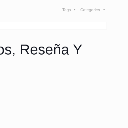
Tags
Categories
os, Reseña Y