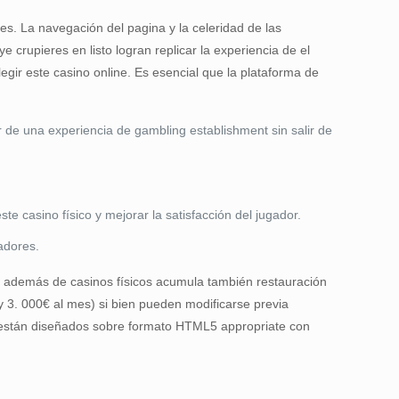
res. La navegación del pagina y la celeridad de las
 crupieres en listo logran replicar la experiencia de el
legir este casino online. Es esencial que la plataforma de
r de una experiencia de gambling establishment sin salir de
te casino físico y mejorar la satisfacción del jugador.
gadores.
 además de casinos físicos acumula también restauración
 y 3. 000€ al mes) si bien pueden modificarse previa
os están diseñados sobre formato HTML5 appropriate con