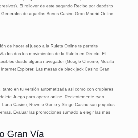
esivos). El rollover de este segundo Recibo por depósito
&C Generales de aquellas Bonos Casino Gran Madrid Online
n de hacer el juego a la Ruleta Online te permite
Vía los dos los movimientos de la Ruleta en Directo. El
accesibles desde alguna navegador (Google Chrome, Mozilla
ar Internet Explorer. Las mesas de black jack Casino Gran
i, tanto en tu versión automatizada asi como con crupieres
 delete Juego para operar online. Recientemente ryan
n. Luna Casino, Rewrite Genie y Slingo Casino son poquitos
formas. Evaluar las promociones sumado a elegir las más
no Gran Vía