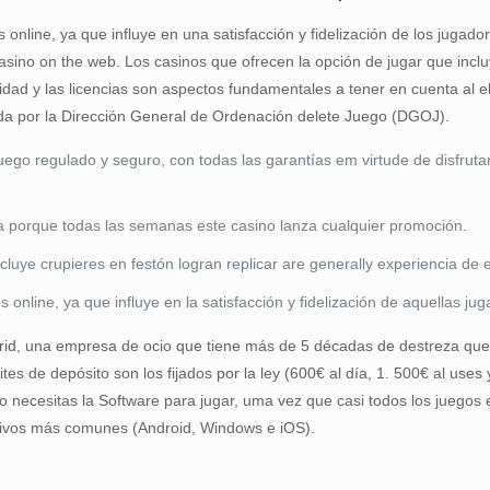
online, ya que influye en una satisfacción y fidelización de los jugado
sino on the web. Los casinos que ofrecen la opción de jugar que incluye
uridad y las licencias son aspectos fundamentales a tener en cuenta al e
ada por la Dirección General de Ordenación delete Juego (DGOJ).
uego regulado y seguro, con todas las garantías em virtude de disfruta
da porque todas las semanas este casino lanza cualquier promoción.
luye crupieres en festón logran replicar are generally experiencia de es
online, ya que influye en la satisfacción y fidelización de aquellas ju
id, una empresa de ocio que tiene más de 5 décadas de destreza que
s de depósito son los fijados por la ley (600€ al día, 1. 500€ al uses
. No necesitas la Software para jugar, uma vez que casi todos los jueg
rativos más comunes (Android, Windows e iOS).