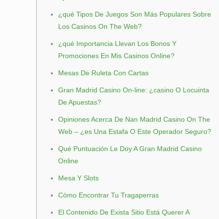
¿qué Tipos De Juegos Son Más Populares Sobre
Los Casinos On The Web?
¿qué Importancia Llevan Los Bonos Y
Promociones En Mis Casinos Online?
Mesas De Ruleta Con Cartas
Gran Madrid Casino On-line: ¿casino O Locuinta
De Apuestas?
Opiniones Acerca De Nan Madrid Casino On The
Web – ¿es Una Estafa O Este Operador Seguro?
Qué Puntuación Le Doy A Gran Madrid Casino
Online
Mesa Y Slots
Cómo Encontrar Tu Tragaperras
El Contenido De Exista Sitio Está Querer A