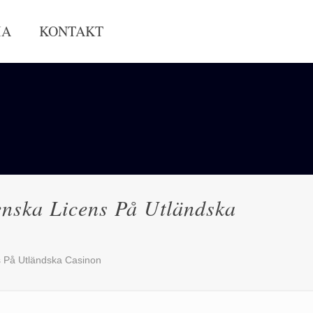
IA
KONTAKT
enska Licens På Utländska
s På Utländska Casinon