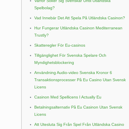
Varför Söker Sig Svenskar Until Utländska
Spelbolag?
Vad Innebär Det Att Spela På Utländska Casinon?
Hur Fungerar Utländska Casinon Mediterranean
Trustly?
Skatteregler För Eu-casinos
Tillgänglighet För Svenska Spelare Och
Myndighetsblockering
Användning Audio-video Svenska Kronor 6
Transaktionsprocesser På Eu Casino Utan Svensk
Licens
Casinon Med Spellicens I Actually Eu
Betalningsalternativ På Eu Casinon Utan Svensk
Licens
Att Utesluta Sig Från Spel Från Utländska Casino