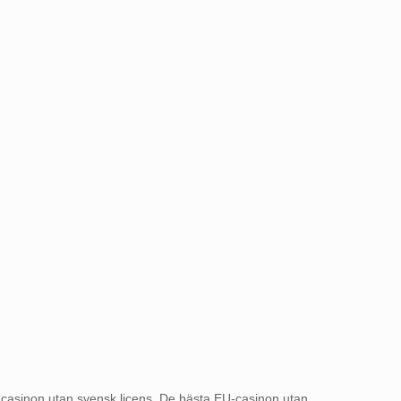
 på casinon utan svensk licens. De bästa EU-casinon utan